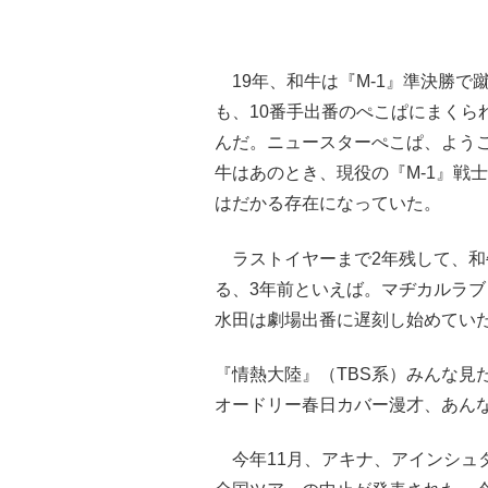
19年、和牛は『M-1』準決勝で
も、10番手出番のぺこぱにまくら
んだ。ニュースターぺこぱ、よう
牛はあのとき、現役の『M-1』戦
はだかる存在になっていた。
ラストイヤーまで2年残して、和牛
る、3年前といえば。マヂカルラ
水田は劇場出番に遅刻し始めてい
『情熱大陸』（TBS系）みんな見
オードリー春日カバー漫才、あん
今年11月、アキナ、アインシュ