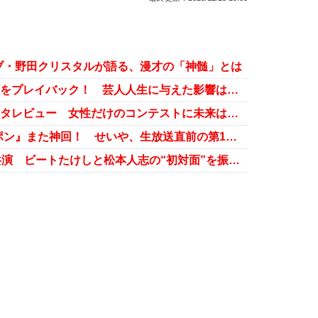
ブ・野田クリスタルが語る、漫才の「神髄」とは
『M-1グランプリ』全出場者の衣装をプレイバック！ 芸人人生に与えた影響は……？【前編】
『女芸人No.1決定戦 THE W』全ネタレビュー 女性だけのコンテストに未来はあるか【前編】
『霜降り明星のオールナイトニッポン』また神回！ せいや、生放送直前の第1子誕生を報告
『まつもtoなかい』で8年ぶりTV共演 ビートたけしと松本人志の“初対面”を振り返る