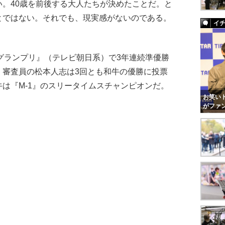
。40歳を前後する大人たちが決めたことだ。と
とではない。それでも、現実感がないのである。
イ
-1グランプリ』（テレビ朝日系）で3年連続準優勝
、審査員の松本人志は3回とも和牛の優勝に投票
は『M-1』のスリータイムスチャンピオンだ。
お笑いト
がファ