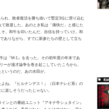
蹴られ、敗者復活を勝ち抜いて暫定3位に滑り込む
れて敗退した。あのとき私は「痛快だ」と感じた
こそ。和牛を叩いたんだ、自信を持っていけ。和
士でありながら、すでに新参たちの壁として立ち
は『M-1』を去った。その初年度の年末であ
ブリーが漫才論争を巻き起こしていたころから、
たというのだ、あの水田が。
配
たよね。『ヒルナンデス！』（日本テレビ系）の
なに楽しそうだったじゃない。
タインとの番組ユニット『アキナ牛シュタイン』