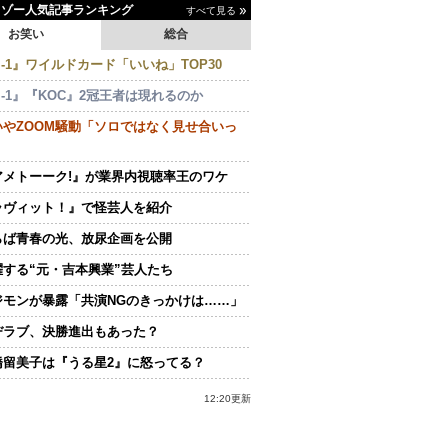
イゾー人気記事ランキング
すべて見る
お笑い
総合
-1』ワイルドカード「いいね」TOP30
-1』『KOC』2冠王者は現れるのか
いやZOOM騒動「ソロではなく見せ合いっ
アメトーーク!』が業界内視聴率王のワケ
ラヴィット！』で怪芸人を紹介
らば青春の光、放尿企画を公開
躍する“元・吉本興業”芸人たち
ジモンが暴露「共演NGのきっかけは……」
ヂラブ、決勝進出もあった？
橋留美子は『うる星2』に怒ってる？
12:20更新