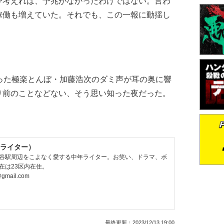
今考えれば、予兆がなかったわけではない。言わ
稼働も増えていた。それでも、この一報に動揺し
った極楽とんぼ・加藤浩次のダミ声が耳の奥に響
り前のことなどない、そう思い知った夜だった。
ライター）
谷駅周辺をこよなく愛する中年ライター。お笑い、ドラマ、ボ
在は23区内在住。
@gmail.com
最終更新：
2023/12/13 19:00