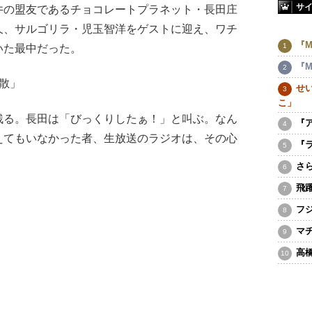
サ
井の盟友であるチョコレートプラネット・長田庄
久、サルゴリラ・児玉智洋をゲストに迎え、ワチ
『M
いた最中だった。
『M
散」
せ
こ」
残る。長田は「びっくりしたぁ！」と叫ぶ。なん
『
えてもいなかった者、生放送のラジオは、その心
『
さ
飛
フ
マ
高