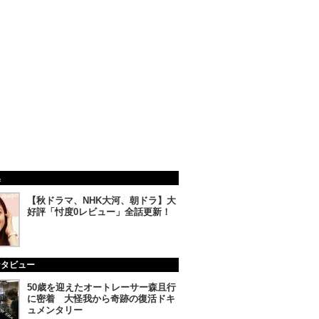
集
【秋ドラマ、NHK大河、朝ドラ】大
好評「忖度0レビュー」全話更新！
ンタビュー
50歳を迎えたオートレーサー森且行
に密着 大怪我から奇跡の復活ドキ
ュメンタリー