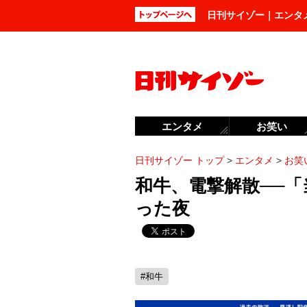
日刊サイゾー｜エンタ
エンタメ
お笑い
日刊サイゾー トップ
>
エンタメ
>
お笑
和牛、電撃解散──
った夜
#和牛