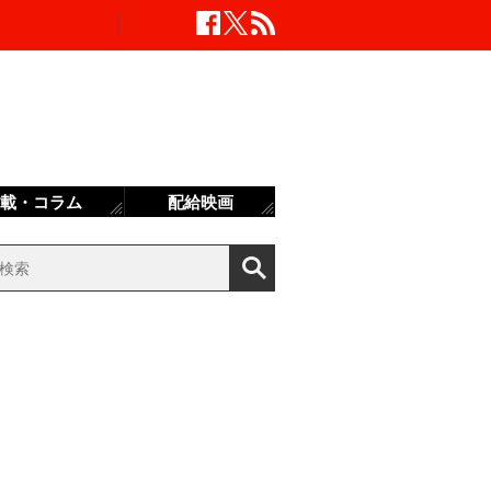
載・コラム
配給映画