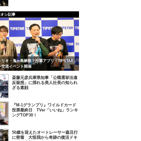
チオシ記事
リオ・鬼ヶ島解散？投票アプリ「TIPSTAR」
ン交流イベント開催
斎藤元彦兵庫県知事「公職選挙法違
反疑惑」に揺れる美人社長の知られ
ざる素顔
『M-1グランプリ』ワイルドカード
投票最終日 TVer「いいね」ランキ
ングTOP30！
50歳を迎えたオートレーサー森且行
に密着 大怪我から奇跡の復活ドキ