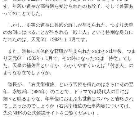
す。年若い道長が高待遇を受けられたのも詮子、そして兼家あ
ってのことでした。
しかし、史実の道長に昇殿の許しが与えられた、つまり天皇
のお側にはべることが許される「殿上人」という特別な身分に
なれたのは、天元5年（982年）1月です。
また、道長に具体的な官職が与えられたのはその1年後、つま
り天元6年（983年）1月で、その時になったのは「侍従」でし
た。天皇の補佐官というか、わかりやすくいえば「付き人」の
ような存在でしょうか。
道長が、「右兵衛権佐」という官位を得たのはさらにその翌
年、永観2年（984年）のことで、ドラマでは現代人の目には
細々と映るような、年単位におよぶ出世劇はスパッと省略され
てしまったのでしょうか（右兵衛権佐の仕事内容については、
先のNHKの公式解説サイトをご覧ください）。