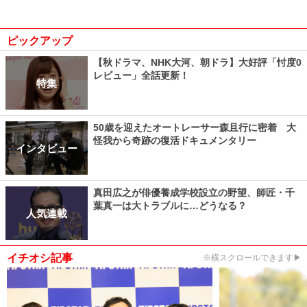
ピックアップ
【秋ドラマ、NHK大河、朝ドラ】大好評「忖度0
レビュー」全話更新！
特集
50歳を迎えたオートレーサー森且行に密着 大
怪我から奇跡の復活ドキュメンタリー
インタビュー
真田広之が俳優養成学校設立の野望、師匠・千
葉真一は大トラブルに…どうなる？
人気連載
イチオシ記事
※横スクロールできます▶