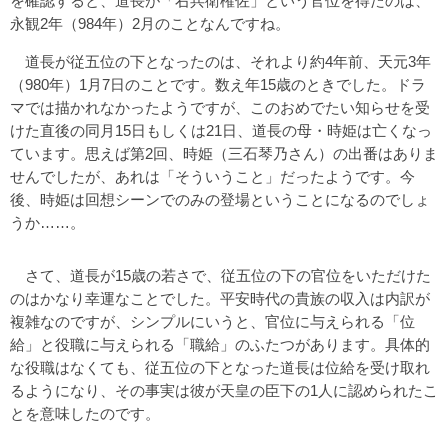
を確認すると、道長が「右兵衛権佐」という官位を得たのは、
永観2年（984年）2月のことなんですね。
道長が従五位の下となったのは、それより約4年前、天元3年
（980年）1月7日のことです。数え年15歳のときでした。ドラ
マでは描かれなかったようですが、このおめでたい知らせを受
けた直後の同月15日もしくは21日、道長の母・時姫は亡くなっ
ています。思えば第2回、時姫（三石琴乃さん）の出番はありま
せんでしたが、あれは「そういうこと」だったようです。今
後、時姫は回想シーンでのみの登場ということになるのでしょ
うか……。
さて、道長が15歳の若さで、従五位の下の官位をいただけた
のはかなり幸運なことでした。平安時代の貴族の収入は内訳が
複雑なのですが、シンプルにいうと、官位に与えられる「位
給」と役職に与えられる「職給」のふたつがあります。具体的
な役職はなくても、従五位の下となった道長は位給を受け取れ
るようになり、その事実は彼が天皇の臣下の1人に認められたこ
とを意味したのです。