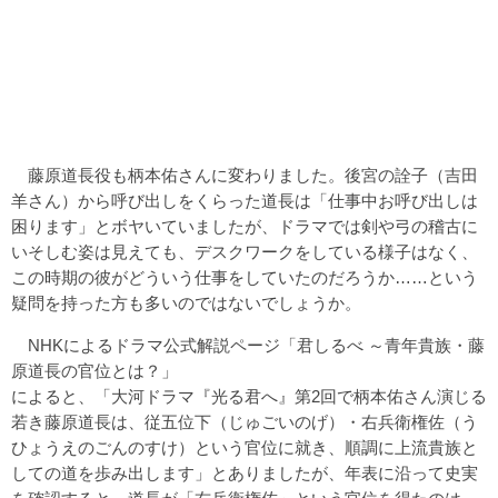
藤原道長役も柄本佑さんに変わりました。後宮の詮子（吉田
羊さん）から呼び出しをくらった道長は「仕事中お呼び出しは
困ります」とボヤいていましたが、ドラマでは剣や弓の稽古に
いそしむ姿は見えても、デスクワークをしている様子はなく、
この時期の彼がどういう仕事をしていたのだろうか……という
疑問を持った方も多いのではないでしょうか。
NHKによるドラマ公式解説ページ「
君しるべ ～青年貴族・藤
原道長の官位とは？
」
によると、「大河ドラマ『光る君へ』第2回で柄本佑さん演じる
若き藤原道長は、従五位下（じゅごいのげ）・右兵衛権佐（う
ひょうえのごんのすけ）という官位に就き、順調に上流貴族と
しての道を歩み出します」とありましたが、年表に沿って史実