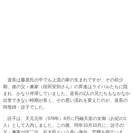
道長は藤原氏の中でも上流の家の生まれですが、その幼少
期、彼の父・兼家（段田安則さん）の昇進はライバルたちに阻
まれ、かなり停滞していました。道長の2人の兄たちもなかなか
出世できない時期が長く、その悪い流れを変えたのが、道長の
同母姉・詮子でした。
詮子は、天元元年（978年）8月に円融天皇の女御（お妃の1
人）として入内しました。この後、同年10月10月に、詮子の
父・兼家が従二位、右大臣という高い身分、官職を得ていま