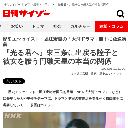
日刊サイゾー トップ
>
連載・コラム
>
『光る君へ』詮子と円融天皇の本当の関係
日刊サイゾー
メ
お笑い
ドラマ
社会
カルチャー
連載・コラム
歴史エッセイスト・堀江宏樹の「大河ドラマ」勝手に放送講
義
『光る君へ』東三条に出戻る詮子と
彼女を厭う円融天皇の本当の関係
2024/01/21 11:00
文＝
堀江宏樹（作家／歴史エッセイスト）
──歴史エッセイスト・堀江宏樹が国民的番組・NHK「大河ドラマ」（など）
に登場した人や事件をテーマに、ドラマと史実の交差点を探るべく自由勝手に
考察していく！ 前回は
コチラ