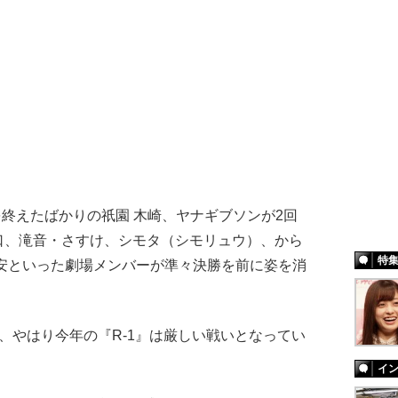
を終えたばかりの祇園 木崎、ヤナギブソンが2回
口、滝音・さすけ、シモタ（シモリュウ）、から
特
安といった劇場メンバーが準々決勝を前に姿を消
やはり今年の『R-1』は厳しい戦いとなってい
イ