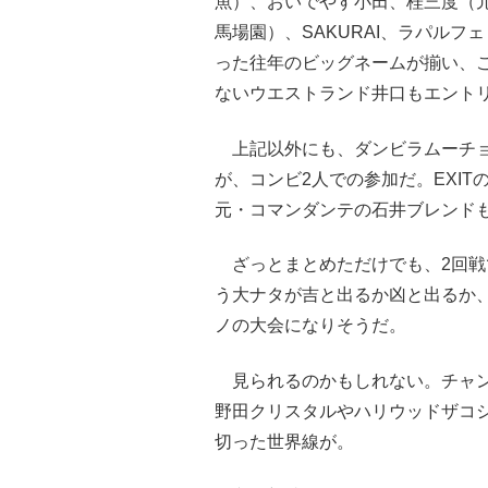
魚）、おいでやす小田、桂三度（
馬場園）、SAKURAI、ラパルフ
った往年のビッグネームが揃い、こ
ないウエストランド井口もエント
上記以外にも、ダンビラムーチョ
が、コンビ2人での参加だ。EXI
元・コマンダンテの石井ブレンド
ざっとまとめただけでも、2回戦
う大ナタが吉と出るか凶と出るか、
ノの大会になりそうだ。
見られるのかもしれない。チャン
野田クリスタルやハリウッドザコ
切った世界線が。