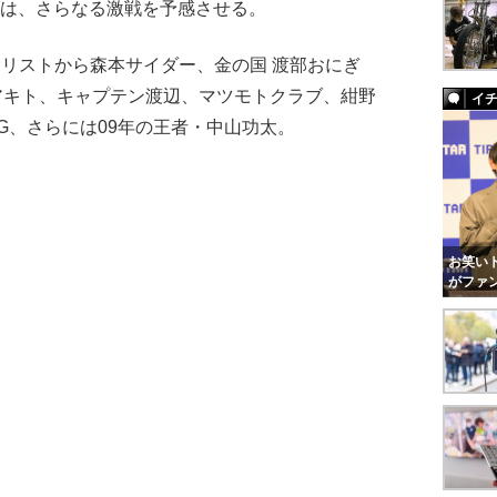
戦は、さらなる激戦を予感させる。
ナリストから森本サイダー、金の国 渡部おにぎ
s！アキト、キャプテン渡辺、マツモトクラブ、紺野
イ
G、さらには09年の王者・中山功太。
お笑いト
がファ