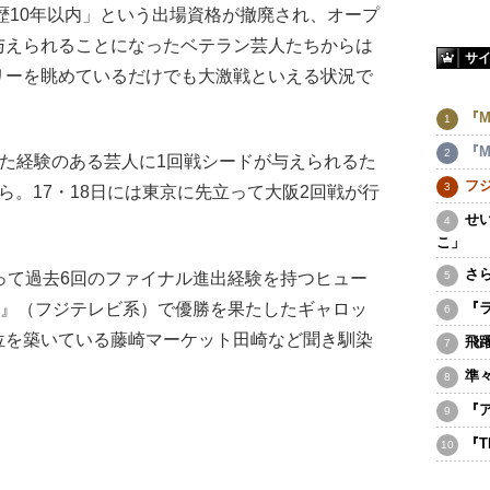
歴10年以内」という出場資格が撤廃され、オープ
与えられることになったベテラン芸人たちからは
サ
リーを眺めているだけでも大激戦といえる状況で
『M
『M
した経験のある芸人に1回戦シードが与えられるた
フ
ら。17・18日には東京に先立って大阪2回戦が行
せ
こ」
さ
って過去6回のファイナル進出経験を持つヒュー
ND』（フジテレビ系）で優勝を果たしたギャロッ
『
位を築いている藤崎マーケット田崎など聞き馴染
飛
準
『
『