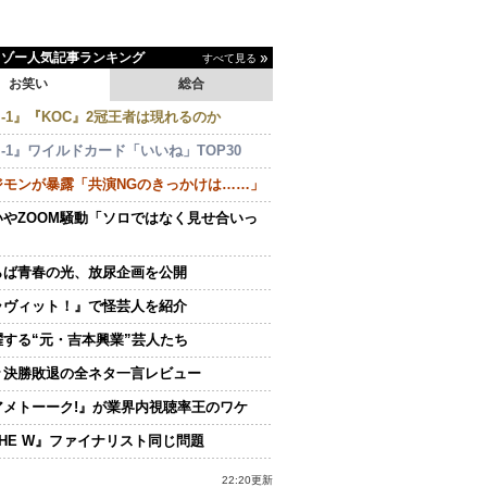
イゾー人気記事ランキング
すべて見る
お笑い
総合
-1』『KOC』2冠王者は現れるのか
-1』ワイルドカード「いいね」TOP30
ジモンが暴露「共演NGのきっかけは……」
いやZOOM騒動「ソロではなく見せ合いっ
らば青春の光、放尿企画を公開
ラヴィット！』で怪芸人を紹介
躍する“元・吉本興業”芸人たち
々決勝敗退の全ネタ一言レビュー
アメトーーク!』が業界内視聴率王のワケ
THE W』ファイナリスト同じ問題
22:20更新