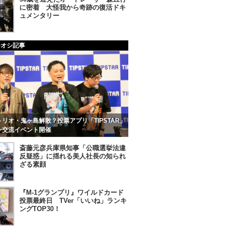
に密着 大怪我から奇跡の復活ドキ
ュメンタリー
チオシ記事
リオ・鬼ヶ島解散？投票アプリ「TIPSTAR」
ン交流イベント開催
斎藤元彦兵庫県知事「公職選挙法違
反疑惑」に揺れる美人社長の知られ
ざる素顔
『M-1グランプリ』ワイルドカード
投票最終日 TVer「いいね」ランキ
ングTOP30！