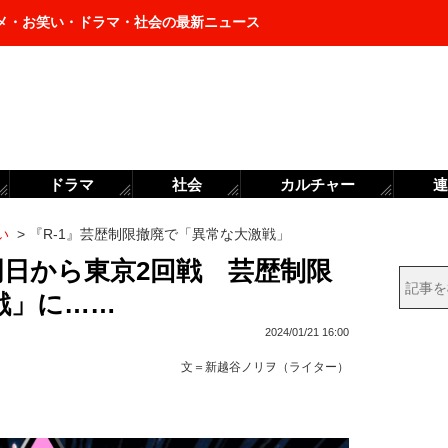
メ・お笑い・ドラマ・社会の最新ニュース
ドラマ
社会
カルチャー
連
い
>
『R-1』芸歴制限撤廃で「異常な大激戦」
明日から東京2回戦 芸歴制限
戦」に……
2024/01/21 16:00
文＝
新越谷ノリヲ（ライター）