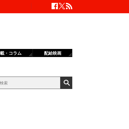
載・コラム
配給映画