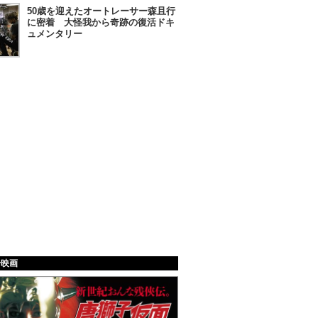
50歳を迎えたオートレーサー森且行
に密着 大怪我から奇跡の復活ドキ
ュメンタリー
給映画