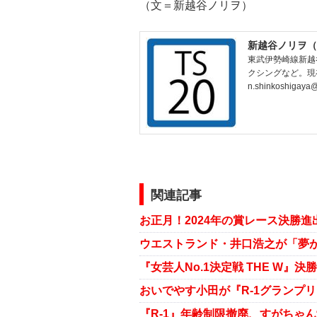
（文＝新越谷ノリヲ）
新越谷ノリヲ（
東武伊勢崎線新越
クシングなど。現
n.shinkoshigaya
関連記事
『女芸人No.1決定戦 THE W』
おいでやす小田が『R-1グランプ