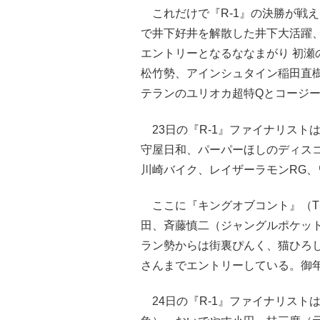
これだけで『R-1』の決勝が戦え
で井下好井を解散した井下大活躍、『
エントリーとなるななまがり 初瀬
松竹勢、アインシュタイン稲田直
テランのユリオカ超特Qとコージー
23日の『R-1』ファイナリスト
守屋日和、パーパーほしのディス
川崎バイク、レイザーラモンRG、
ここに『キングオブコント』（TB
田、斉藤慎二（ジャングルポケッ
ラン勢からは街裏ぴんく、猫ひろ
さんまでエントリーしている。御年
24日の『R-1』ファイナリスト