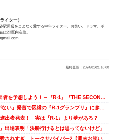
ライター）
谷駅周辺をこよなく愛する中年ライター。お笑い、ドラマ、ボ
在は23区内在住。
@gmail.com
最終更新：
2024/01/21 16:00
お正月！2024年の賞レース決勝進出者を予想しよう！～『R-1』『THE SECOND』～【週末お笑い雑話】
ウエストランド・井口浩之が「夢がない」発言で因縁の『R-1グランプリ』に参戦表明！
決勝進出者発表！ 実は『R-1』より夢がある？
リ』出場表明「決勝行けるとは思ってないけど」
『R-1』年齢制限撤廃、すがちゃん愛されすぎ、トークサバイバー2【週末お笑い雑話】