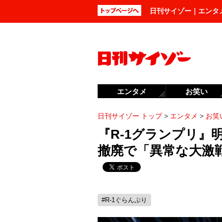
日刊サイゾー｜エンタ
エンタメ
お笑い
日刊サイゾー トップ
>
エンタメ
>
お笑
『R-1グランプリ』
撤廃で「異常な大激
#R-1ぐらんぷり