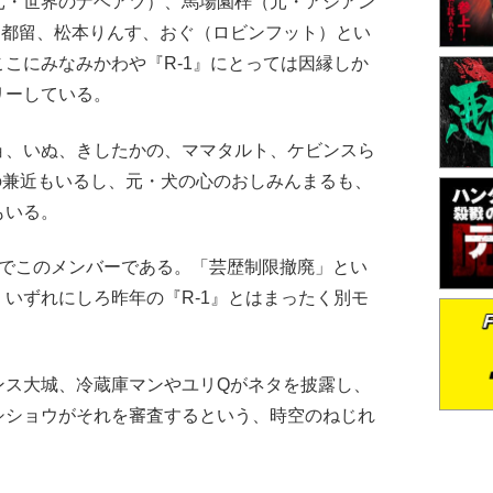
元・世界のナベアツ）、馬場園梓（元・アジアン
ェ 都留、松本りんす、おぐ（ロビンフット）とい
こにみなみかわや『R-1』にとっては因縁しか
リーしている。
、いぬ、きしたかの、ママタルト、ケビンスら
Tの兼近もいるし、元・犬の心のおしみんまるも、
もいる。
でこのメンバーである。「芸歴制限撤廃」とい
いずれにしろ昨年の『R-1』とはまったく別モ
ス大城、冷蔵庫マンやユリQがネタを披露し、
シショウがそれを審査するという、時空のねじれ