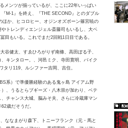
るメンツが揃っているが、ここに22年いっぱい
M-1』を終え、『THE SECOND』とのダブル
のほか、ヒコロヒー、オジンオズボーン篠宮暁の
樹やトレンディエンジェル斎藤司もいるし、大ベ
冨田もいる。これでまだ2回戦1日目である。
は大谷健太、すゑひろがりず南條、高田ぽる子、
コ、キンタロー。、河邑ミク、寺田寛明、バイク
ワタリ119、ルシファー吉岡、吉住。
S系）で準優勝経験のある鬼ヶ島 アイアム野
ト）、うるとらブギーズ・八木崇が加わり、ベテ
し、チャンス大城、脳みそ夫、さらに冷蔵庫マン
62歳だそうだ。
配
は、ななまがり森下、トニーフランク（元・馬と