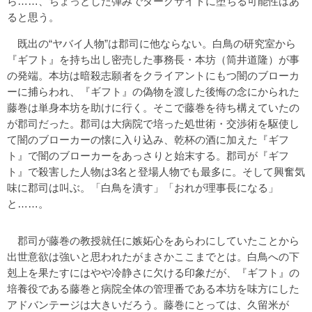
ら……、ちょっとした弾みでダークサイドに堕ちる可能性はあ
ると思う。
既出の“ヤバイ人物”は郡司に他ならない。白鳥の研究室から
『ギフト』を持ち出し密売した事務長・本坊（筒井道隆）が事
の発端。本坊は暗殺志願者をクライアントにもつ闇のブローカ
ーに捕らわれ、『ギフト』の偽物を渡した後悔の念にかられた
藤巻は単身本坊を助けに行く。そこで藤巻を待ち構えていたの
が郡司だった。郡司は大病院で培った処世術・交渉術を駆使し
て闇のブローカーの懐に入り込み、乾杯の酒に加えた『ギフ
ト』で闇のブローカーをあっさりと始末する。郡司が『ギフ
ト』で殺害した人物は3名と登場人物でも最多に。そして興奮気
味に郡司は叫ぶ。「白鳥を潰す」「おれが理事長になる」
と……。
郡司が藤巻の教授就任に嫉妬心をあらわにしていたことから
出世意欲は強いと思われたがまさかここまでとは。白鳥への下
剋上を果たすにはやや冷静さに欠ける印象だが、『ギフト』の
培養役である藤巻と病院全体の管理番である本坊を味方にした
アドバンテージは大きいだろう。藤巻にとっては、久留米が