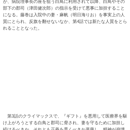
が、病院理事長の座を狙う白鳥に利用されて以降、白鳥やその
部下の郡司（津田健次郎）の指示を受けて悪事に加担すること
になる。藤巻は入院中の妻・麻帆（明日海りお）を事実上の人
質にとられ、反旗を翻せないなか、第4話では新たな人質をとら
れることとなった。
第3話のクライマックスで、『ギフト』を悪用して医療界を駆
け上がろうとする白鳥と郡司に脅され、妻を守るために加担し
続けるべきか、それとも正義を貫くべきか葛藤し、精神が崩壊