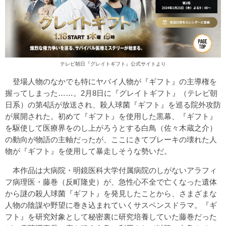
テレビ朝日『グレイトギフト』公式サイトより
登場人物のなかでも特にヤバイ人物が『ギフト』の主導権を
握ってしまった……。2月8日に『グレイトギフト』（テレビ朝
日系）の第4話が放送され、殺人球菌『ギフト』を巡る院外攻防
が展開された。初めて『ギフト』を使用した黒幕、『ギフト』
を駆使して医療界をのし上がろうとする白鳥（佐々木蔵之介）
の動向が物語の主軸だったが、ここにきてブレーキの壊れた人
物が『ギフト』を使用して暴走しそうな勢いだ。
本作品は大病院・明鏡医科大学付属病院のしがないアラフィ
フ病理医・藤巻（反町隆史）が、急性心不全で亡くなった遺体
から謎の殺人球菌『ギフト』を発見したことから、さまざまな
人物の陰謀や野望に巻き込まれていくサスペンスドラマ。『ギ
フト』を研究対象として秘密裏に研究培養していた藤巻だった