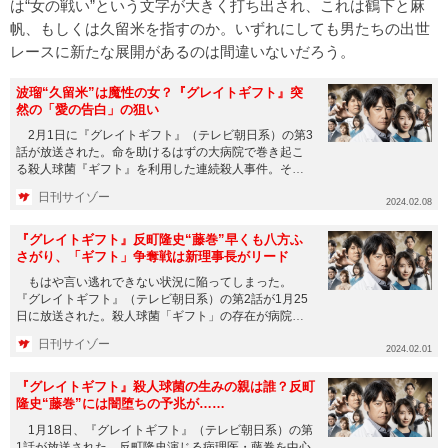
は“女の戦い”という文字が大きく打ち出され、これは鶴下と麻
帆、もしくは久留米を指すのか。いずれにしても男たちの出世
レースに新たな展開があるのは間違いないだろう。
波瑠“久留米”は魔性の女？『グレイトギフト』突
然の「愛の告白」の狙い
2月1日に『グレイトギフト』（テレビ朝日系）の第3
話が放送された。命を助けるはずの大病院で巻き起こ
る殺人球菌『ギフト』を利用した連続殺人事件。その
中心で糸を引く悪徳病...
日刊サイゾー
2024.02.08
『グレイトギフト』反町隆史“藤巻”早くも八方ふ
さがり、「ギフト」争奪戦は新理事長がリード
もはや言い逃れできない状況に陥ってしまった。
『グレイトギフト』（テレビ朝日系）の第2話が1月25
日に放送された。殺人球菌「ギフト」の存在が病院の
水面下で広まり、勘の鋭...
日刊サイゾー
2024.02.01
『グレイトギフト』殺人球菌の生みの親は誰？反町
隆史“藤巻”には闇堕ちの予兆が……
1月18日、『グレイトギフト』（テレビ朝日系）の第
1話が放送された。反町隆史演じる病理医・藤巻を中心