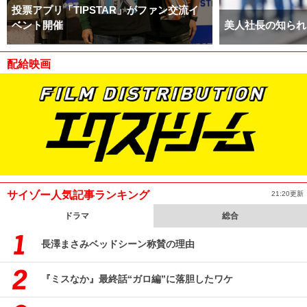
投票アプリ「TIPSTAR」がファン交流イ
ベント開催
美人社長の知られ
配給映画
サイゾー人気記事ランキング
21:20更新
ドラマ
総合
長澤まさみベッドシーン称賛の理由
『ミスなか』最終話“ガロ編”に落胆したワケ