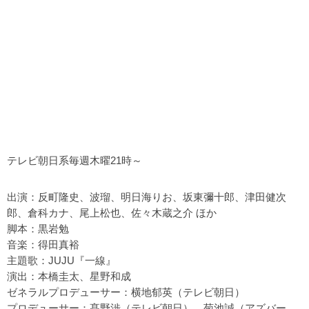
テレビ朝日系毎週木曜21時～
出演：反町隆史、波瑠、明日海りお、坂東彌十郎、津田健次
郎、倉科カナ、尾上松也、佐々木蔵之介 ほか
脚本：黒岩勉
音楽：得田真裕
主題歌：JUJU『一線』
演出：本橋圭太、星野和成
ゼネラルプロデューサー：横地郁英（テレビ朝日）
プロデューサー：髙野渉（テレビ朝日）、菊池誠（アズバー