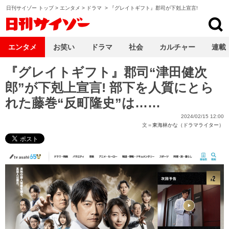
日刊サイゾー トップ
>
エンタメ
>
ドラマ
>
『グレイトギフト』郡司が下剋上宣言!
日刊サイゾー
エンタメ
お笑い
ドラマ
社会
カルチャー
連載
『グレイトギフト』郡司“津田健次
郎”が下剋上宣言! 部下を人質にとら
れた藤巻“反町隆史”は……
2024/02/15 12:00
文＝
東海林かな（ドラマライター）