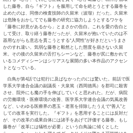
した藤巻。自ら『ギフト』を服用して命を絶とうとする藤巻を
止めたのは、同僚の検査技師の久留米（波瑠）だった。久留米
は危険をおかしてでも藤巻の研究に協力しようとするワケを
「藤巻に好意があるから」とまさかの告白。これを愛の告白と
して受け、取り繕う藤巻だったが、久留米が抱いていたのは不
器用ながらも意志を貫こうとする“人間性”が好きだというまさ
かのすれ違い。気弱な藤巻と毅然とした態度を崩さない久留
米。その後の久留米の舌打ちシーンなど、藤巻が尻に敷かれて
いるコメディシーンはシリアスな展開の多い本作品のアクセン
トとなっている。
白鳥が第4話では犯行に及ばなかったのには驚いた。前話で医
学系大学連合会議の副議長・大泉篤（西岡德馬）を郡司に殺害
させ、院外にも魔の手を伸ばしていくと思われた。だが、病院
の労働環境・医療環境の改善、医学系大学連合会議の気風改善
など、いわゆる医療界の悪玉・老害を排除したうえで“善人”と
しての改革を実行した。『ギフト』を悪用することには反対だ
が、その改革の成果自体には諸手をあげて評価する藤巻。もし
藤巻が「改革には犠牲が必要」という白鳥論に傾くとした