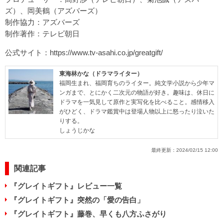
ズ）、岡美鶴（アズバーズ）
制作協力：アズバーズ
制作著作：テレビ朝日
公式サイト：
https://www.tv-asahi.co.jp/greatgift/
東海林かな（ドラマライター）
福岡生まれ、福岡育ちのライター。純文学小説から少年マ
ンガまで、とにかく二次元の物語が好き。趣味は、休日に
ドラマを一気見して原作と実写化を比べること。感情移入
がひどく、ドラマ鑑賞中は登場人物以上に怒ったり泣いた
りする。
しょうじかな
最終更新：
2024/02/15 12:00
関連記事
『グレイトギフト』レビュー一覧
『グレイトギフト』突然の「愛の告白」
『グレイトギフト』藤巻、早くも八方ふさがり