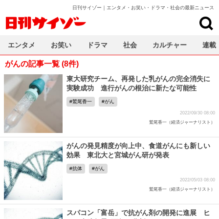
日刊サイゾー｜エンタメ・お笑い・ドラマ・社会の最新ニュース
日刊サイゾー
エンタメ
お笑い
ドラマ
社会
カルチャー
連載
がんの記事一覧 (8件)
東大研究チーム、再発した乳がんの完全消失に
実験成功 進行がんの根治に新たな可能性
鷲尾香一
がん
2022/09/30 08:00
鷲尾香一（経済ジャーナリスト）
がんの発見精度が向上中、食道がんにも新しい
効果 東北大と宮城がん研が発表
抗体
がん
2022/05/03 08:00
鷲尾香一（経済ジャーナリスト）
スパコン「富岳」で抗がん剤の開発に進展 ヒ