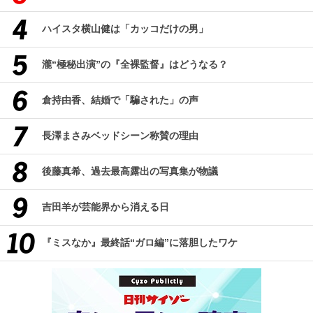
ハイスタ横山健は「カッコだけの男」
瀧“極秘出演”の『全裸監督』はどうなる？
倉持由香、結婚で「騙された」の声
長澤まさみベッドシーン称賛の理由
後藤真希、過去最高露出の写真集が物議
吉田羊が芸能界から消える日
『ミスなか』最終話“ガロ編”に落胆したワケ