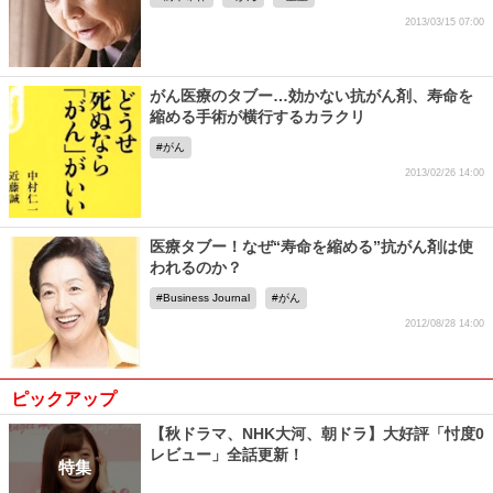
2013/03/15 07:00
がん医療のタブー…効かない抗がん剤、寿命を
縮める手術が横行するカラクリ
がん
2013/02/26 14:00
医療タブー！なぜ“寿命を縮める”抗がん剤は使
われるのか？
Business Journal
がん
2012/08/28 14:00
ピックアップ
【秋ドラマ、NHK大河、朝ドラ】大好評「忖度0
レビュー」全話更新！
特集