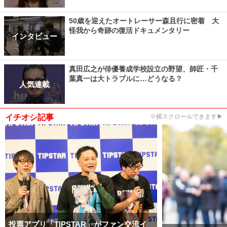
50歳を迎えたオートレーサー森且行に密着 大
怪我から奇跡の復活ドキュメンタリー
インタビュー
真田広之が俳優養成学校設立の野望、師匠・千
葉真一は大トラブルに…どうなる？
人気連載
イチオシ記事
※横スクロールできます▶
投票アプリ「TIPSTAR」がファン交流イ