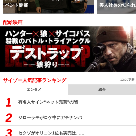
ベント開催
美人社長の知られ
配給映画
サイゾー人気記事ランキング
13:20更新
エンタメ
総合
有名人サイン“ネット売買”の闇
ジローラモがロケ中にガチナンパ
セクゾがオリコン1位も実売は……