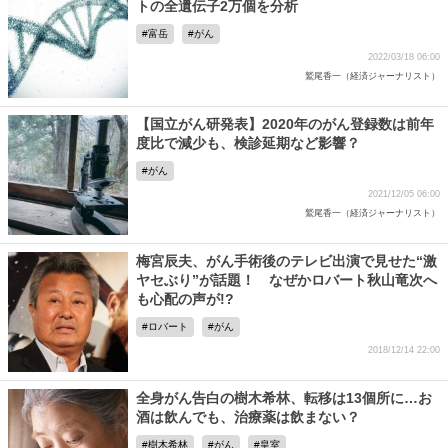
トの全遺伝子2万個を分析
富岳
がん
2022/03/18 06:00
鷲尾香一（経済ジャーナリスト）
【国立がん研発表】2020年のがん登録数は前年
度比で減少も、検診延期など影響？
がん
2021/12/05 06:00
鷲尾香一（経済ジャーナリスト）
梅宮辰夫、がん手術後のテレビ出演で見せた“激
ヤセぶり”が話題！ なぜかロバート秋山竜次へ
も心配の声が!?
ロバート
がん
2018/12/14 22:00
全身がん告白の樹木希林、転移は13個所に…お
酒は飲んでも、治療薬は飲まない？
樹木希林
がん
皇室