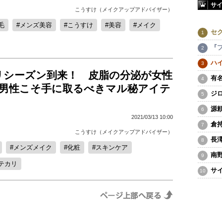
サ
こうすけ（メイクアップアドバイザー）
毛
メンズ美容
こうすけ
美容
メイク
セ
『
ハ
リシーズン到来！ 皮脂の分泌が女性
有
る男性こそ手に取るべきマル秘アイテ
ジ
源
2021/03/13 10:00
倉
こうすけ（メイクアップアドバイザー）
長
メンズメイク
化粧
スキンケア
南
テカリ
サ