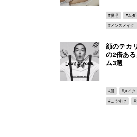
脱毛
ムダ
メンズメイク
顔のテカ
の2倍あ
ム3選
肌
メイク
こうすけ