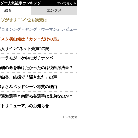
イゾー人気記事ランキング
すべて見る
総合
エンタメ
クゾがオリコン1位も実売は……
プロミシング・ヤング・ウーマン』レビュー
イスタ横山健は「カッコだけの男」
名人サイン“ネット売買”の闇
ローラモがロケ中にガチナンパ
頼朝の命を助けたかったのは後白河法皇？
持由香、結婚で「騙された」の声
澤まさみベッドシーン称賛の理由
野遥海選手と南野拓実選手は兄弟なのか？
イトリニューアルのお知らせ
13:20更新