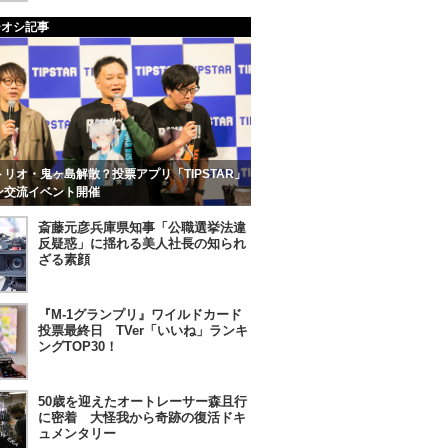
チオシ記事
リオ・鬼ヶ島解散？投票アプリ「TIPSTAR」
ン交流イベント開催
斎藤元彦兵庫県知事「公職選挙法違
反疑惑」に揺れる美人社長の知られ
ざる素顔
『M-1グランプリ』ワイルドカード
投票最終日 TVer「いいね」ランキ
ングTOP30！
50歳を迎えたオートレーサー森且行
に密着 大怪我から奇跡の復活ドキ
ュメンタリー