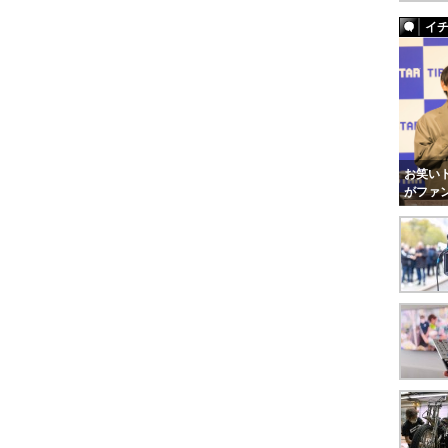
イ
お笑いト
がファ