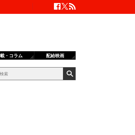
載・コラム
配給映画