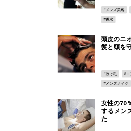
メンズ美容
香水
頭皮のニ
髪と頭を
抜け毛
コ
メンズメイク
女性の70
するメン
た