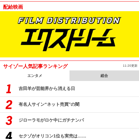
配給映画
サイゾー人気記事ランキング
11:20更新
エンタメ
総合
吉田羊が芸能界から消える日
有名人サイン“ネット売買”の闇
ジローラモがロケ中にガチナンパ
セクゾがオリコン1位も実売は……