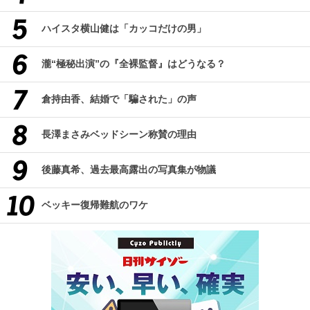
ハイスタ横山健は「カッコだけの男」
瀧“極秘出演”の『全裸監督』はどうなる？
倉持由香、結婚で「騙された」の声
長澤まさみベッドシーン称賛の理由
後藤真希、過去最高露出の写真集が物議
ベッキー復帰難航のワケ