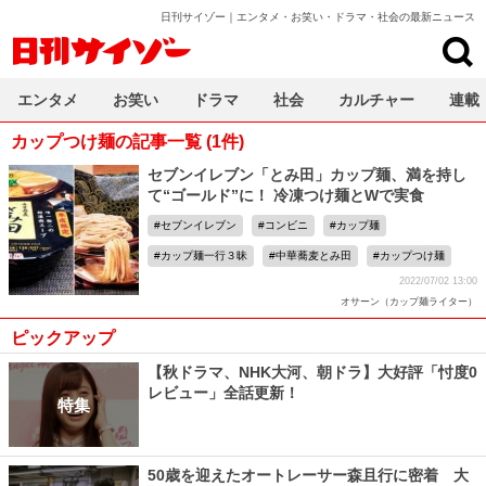
日刊サイゾー｜エンタメ・お笑い・ドラマ・社会の最新ニュース
日刊サイゾー
エンタメ
お笑い
ドラマ
社会
カルチャー
連載
カップつけ麺の記事一覧 (1件)
セブンイレブン「とみ田」カップ麺、満を持し
て“ゴールド”に！ 冷凍つけ麺とWで実食
セブンイレブン
コンビニ
カップ麺
カップ麺一行３昧
中華蕎麦とみ田
カップつけ麺
2022/07/02 13:00
オサーン（カップ麺ライター）
ピックアップ
【秋ドラマ、NHK大河、朝ドラ】大好評「忖度0
レビュー」全話更新！
特集
50歳を迎えたオートレーサー森且行に密着 大