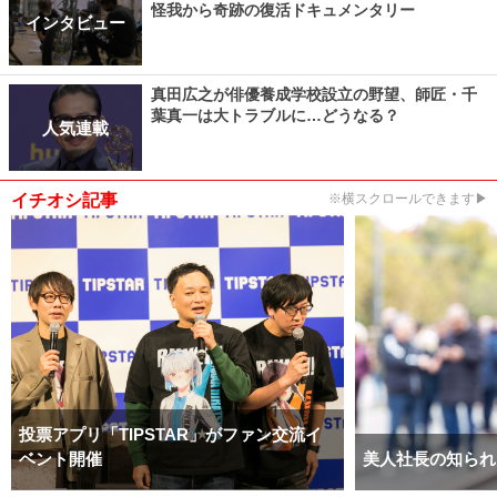
怪我から奇跡の復活ドキュメンタリー
インタビュー
真田広之が俳優養成学校設立の野望、師匠・千
葉真一は大トラブルに…どうなる？
人気連載
イチオシ記事
※横スクロールできます▶
投票アプリ「TIPSTAR」がファン交流イ
ベント開催
美人社長の知られ