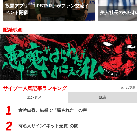
投票アプリ「TIPSTAR」がファン交流イ
ベント開催
美人社長の知られ
配給映画
サイゾー人気記事ランキング
07:20更新
エンタメ
総合
倉持由香、結婚で「騙された」の声
有名人サイン“ネット売買”の闇