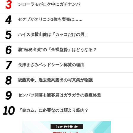
ジローラモがロケ中にガチナンパ
セクゾがオリコン1位も実売は……
ハイスタ横山健は「カッコだけの男」
瀧“極秘出演”の『全裸監督』はどうなる？
長澤まさみベッドシーン称賛の理由
後藤真希、過去最高露出の写真集が物議
センバツ開幕も観客席はガラガラの春夏格差
『金カム』に必要なのは顔より筋肉？