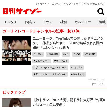
日刊サイゾー｜エンタメ・お笑い・ドラマ・社会の最新ニュース
日刊サイゾー
エンタメ
お笑い
ドラマ
社会
カルチャー
連載
ガーリィレコードチャンネルの記事一覧 (1件)
ニューヨーク、YouTubeで公開したドキュメン
タリー作品が高評価！ NSCで結成された謎の
団体「エレパレ」に迫る
お笑い
吉本興業
M-1
NSC
空気階段
ニューヨーク
オズワルド
ザ・エレクトリカルパレーズ
エレパレ
ガーリィレコードチャンネル
鈴木もぐら
2020/11/11 18:00
日刊サイゾー
ピックアップ
【秋ドラマ、NHK大河、朝ドラ】大好評「忖度0
レビュー」全話更新！