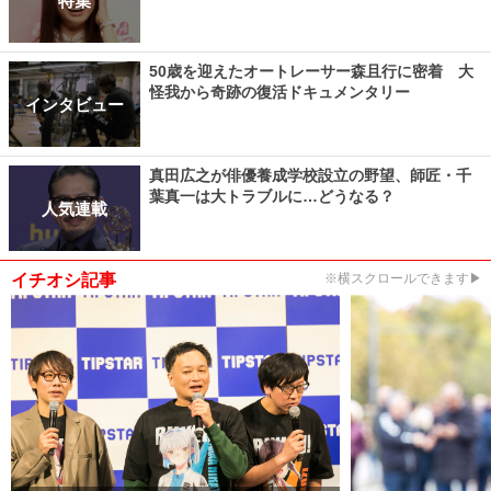
特集
50歳を迎えたオートレーサー森且行に密着 大
怪我から奇跡の復活ドキュメンタリー
インタビュー
真田広之が俳優養成学校設立の野望、師匠・千
葉真一は大トラブルに…どうなる？
人気連載
イチオシ記事
※横スクロールできます▶