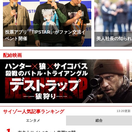
投票アプリ「TIPSTAR」がファン交流イ
ベント開催
美人社長の知られ
配給映画
サイゾー人気記事ランキング
13:20更新
エンタメ
総合