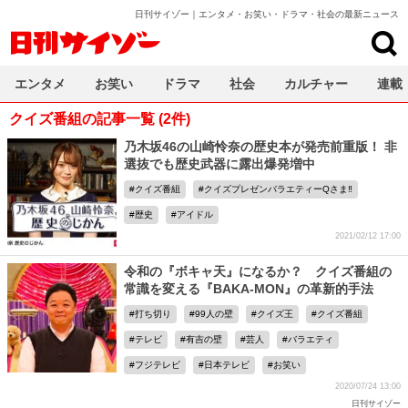
日刊サイゾー｜エンタメ・お笑い・ドラマ・社会の最新ニュース
日刊サイゾー
エンタメ
お笑い
ドラマ
社会
カルチャー
連載
クイズ番組の記事一覧 (2件)
乃木坂46の山崎怜奈の歴史本が発売前重版！ 非
選抜でも歴史武器に露出爆発増中
クイズ番組
クイズプレゼンバラエティーQさま‼
歴史
アイドル
2021/02/12 17:00
令和の『ボキャ天』になるか？ クイズ番組の
常識を変える『BAKA-MON』の革新的手法
打ち切り
99人の壁
クイズ王
クイズ番組
テレビ
有吉の壁
芸人
バラエティ
フジテレビ
日本テレビ
お笑い
2020/07/24 13:00
日刊サイゾー