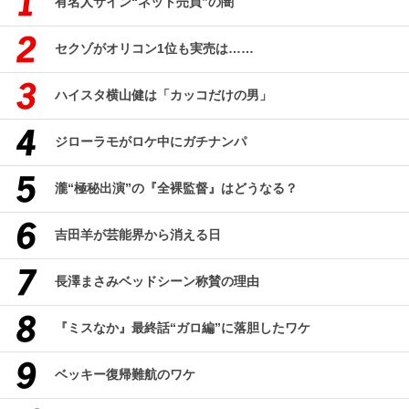
有名人サイン“ネット売買”の闇
セクゾがオリコン1位も実売は……
ハイスタ横山健は「カッコだけの男」
ジローラモがロケ中にガチナンパ
瀧“極秘出演”の『全裸監督』はどうなる？
吉田羊が芸能界から消える日
長澤まさみベッドシーン称賛の理由
『ミスなか』最終話“ガロ編”に落胆したワケ
ベッキー復帰難航のワケ