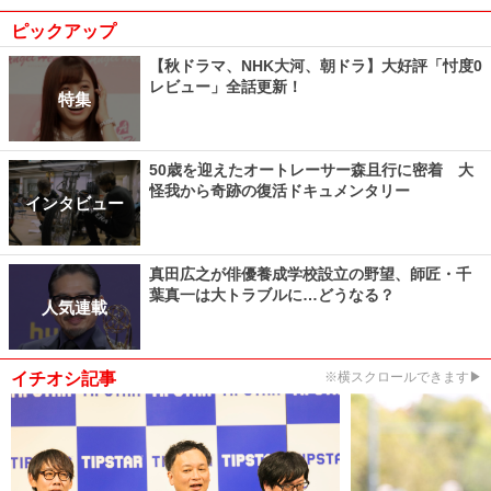
ピックアップ
【秋ドラマ、NHK大河、朝ドラ】大好評「忖度0
レビュー」全話更新！
特集
50歳を迎えたオートレーサー森且行に密着 大
怪我から奇跡の復活ドキュメンタリー
インタビュー
真田広之が俳優養成学校設立の野望、師匠・千
葉真一は大トラブルに…どうなる？
人気連載
イチオシ記事
※横スクロールできます▶