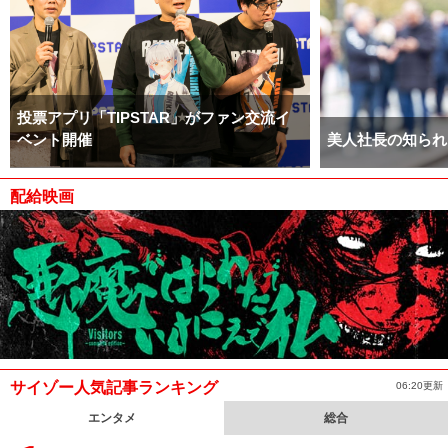
投票アプリ「TIPSTAR」がファン交流イ
ベント開催
美人社長の知られ
配給映画
サイゾー人気記事ランキング
06:20更新
エンタメ
総合