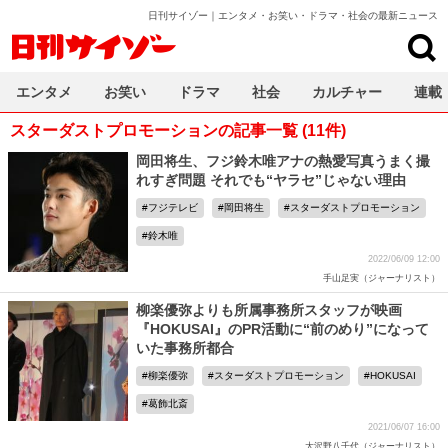
日刊サイゾー｜エンタメ・お笑い・ドラマ・社会の最新ニュース
日刊サイゾー
エンタメ
お笑い
ドラマ
社会
カルチャー
連載
スターダストプロモーションの記事一覧 (11件)
岡田将生、フジ鈴木唯アナの熱愛写真うまく撮
れすぎ問題 それでも“ヤラセ”じゃない理由
フジテレビ
岡田将生
スターダストプロモーション
鈴木唯
2022/06/09 12:00
手山足実（ジャーナリスト）
柳楽優弥よりも所属事務所スタッフが映画
『HOKUSAI』のPR活動に“前のめり”になって
いた事務所都合
柳楽優弥
スターダストプロモーション
HOKUSAI
葛飾北斎
2021/06/07 16:00
大沢野八千代（ジャーナリスト）