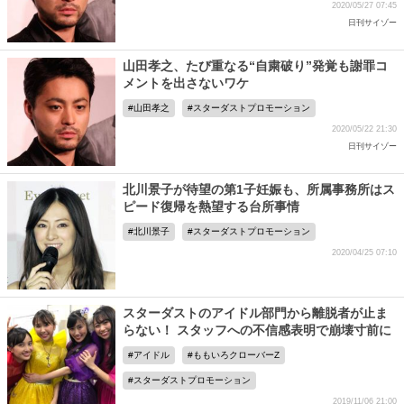
2020/05/27 07:45
日刊サイゾー
山田孝之、たび重なる“自粛破り”発覚も謝罪コ
メントを出さないワケ
山田孝之
スターダストプロモーション
2020/05/22 21:30
日刊サイゾー
北川景子が待望の第1子妊娠も、所属事務所はス
ピード復帰を熱望する台所事情
北川景子
スターダストプロモーション
2020/04/25 07:10
スターダストのアイドル部門から離脱者が止ま
らない！ スタッフへの不信感表明で崩壊寸前に
アイドル
ももいろクローバーZ
スターダストプロモーション
2019/11/06 21:00