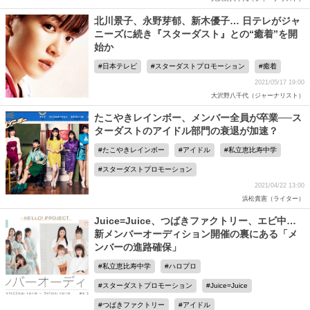
北川景子、永野芽郁、新木優子… 日テレがジャ
ニーズに続き『スターダスト』との“癒着”を開
始か
日本テレビ
スターダストプロモーション
癒着
2021/05/17 19:00
大沢野八千代（ジャーナリスト）
たこやきレインボー、メンバー全員が卒業──ス
ターダストのアイドル部門の衰退が加速？
たこやきレインボー
アイドル
私立恵比寿中学
スターダストプロモーション
2021/04/22 13:00
浜松貴憲（ライター）
Juice=Juice、つばきファクトリー、エビ中…
新メンバーオーディション開催の裏にある「メ
ンバーの進路確保」
私立恵比寿中学
ハロプロ
スターダストプロモーション
Juice=Juice
つばきファクトリー
アイドル