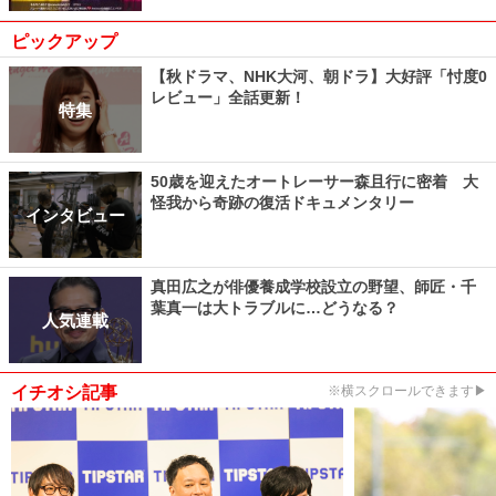
ピックアップ
【秋ドラマ、NHK大河、朝ドラ】大好評「忖度0
レビュー」全話更新！
特集
50歳を迎えたオートレーサー森且行に密着 大
怪我から奇跡の復活ドキュメンタリー
インタビュー
真田広之が俳優養成学校設立の野望、師匠・千
葉真一は大トラブルに…どうなる？
人気連載
イチオシ記事
※横スクロールできます▶