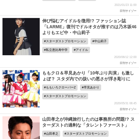
2021/01/23 11:00
日刊サイゾー
伸び悩むアイドルを徴用!? ファッション誌
「LARME」復刊でドルオタが推すのは乃木坂46
よりもエビ中・中山莉子
スターダストプロモーション
中山莉子
私立恵比寿中学
アイドル
2020/06/12 12:00
日刊サイゾー
ももクロ＆早見あかり「10年ぶり共演」も激し
ょぼ？ スタダ内での扱いの悪さが浮き彫りに
ももいろクローバーZ
早見あかり
スターダストプロモーション
2020/05/31 06:45
日刊サイゾー
山田孝之が沖縄旅行したのは事務所の問題!? ス
ターダストの過剰な「タレントファースト」
山田孝之
スターダストプロモーション