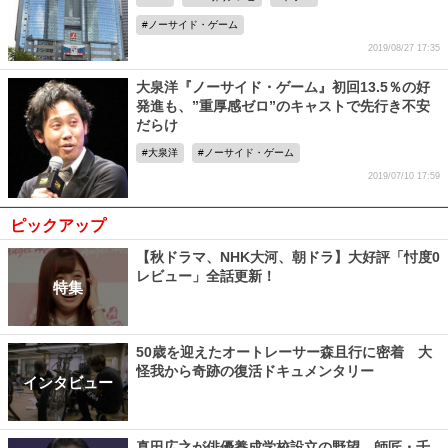
ノーサイド・ゲーム
2019/08/27 17:35
大泉洋『ノーサイド・ゲーム』初回13.5％の好
発進も、”重厚感ゼロ”のキャストで先行き不安
だらけ
大泉洋
ノーサイド・ゲーム
2019/07/10 17:59
ピックアップ
【秋ドラマ、NHK大河、朝ドラ】大好評「忖度0
レビュー」全話更新！
特集
50歳を迎えたオートレーサー森且行に密着 大
怪我から奇跡の復活ドキュメンタリー
インタビュー
真田広之が俳優養成学校設立の野望、師匠・千