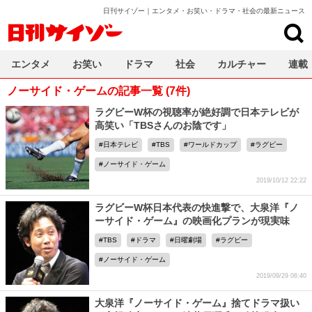
日刊サイゾー｜エンタメ・お笑い・ドラマ・社会の最新ニュース
日刊サイゾー
エンタメ
お笑い
ドラマ
社会
カルチャー
連載
ノーサイド・ゲームの記事一覧 (7件)
ラグビーW杯の視聴率が絶好調で日本テレビが
高笑い「TBSさんのお陰です」
日本テレビ
TBS
ワールドカップ
ラグビー
ノーサイド・ゲーム
2019/10/12 22:22
ラグビーW杯日本代表の快進撃で、大泉洋『ノ
ーサイド・ゲーム』の映画化プランが現実味
TBS
ドラマ
日曜劇場
ラグビー
ノーサイド・ゲーム
2019/09/29 06:40
大泉洋『ノーサイド・ゲーム』捨てドラマ扱い