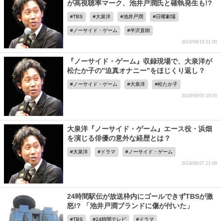
が高視聴率マーク、池井戸潤氏と確執発生も!?
TBS
大泉洋
池井戸潤
日曜劇場
ノーサイド・ゲーム
半沢直樹
2019/09/18 21:00
『ノーサイド・ゲーム』収録現場で、大泉洋が
松たか子の”迫真オナニー”をほじくり返し？
ノーサイド・ゲーム
大泉洋
松たか子
2019/09/05 10:00
大泉洋『ノーサイド・ゲーム』エース役・浜畑
を演じる俳優の意外な経歴とは？
大泉洋
ドラマ
ノーサイド・ゲーム
2019/08/27 21:00
24時間駅伝が放送枠内にゴールできずTBSが激
怒!? 「池井戸潤ブランドに傷が付いた」
TBS
24時間テレビ
ドラマ