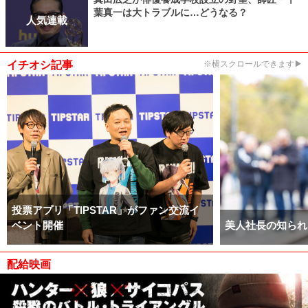
葉真一は大トラブルに…どうなる？
人気連載
イチオシ記事
※横スクロールできます▶
投票アプリ「TIPSTAR」がファン交流イ
ベント開催
美人社長の知られ
配給映画