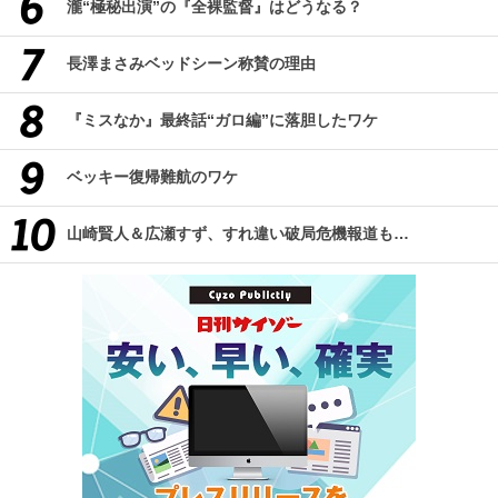
瀧“極秘出演”の『全裸監督』はどうなる？
長澤まさみベッドシーン称賛の理由
『ミスなか』最終話“ガロ編”に落胆したワケ
ベッキー復帰難航のワケ
山崎賢人＆広瀬すず、すれ違い破局危機報道も…