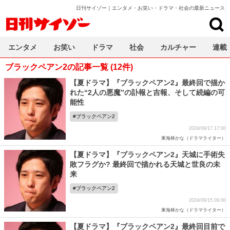
日刊サイゾー｜エンタメ・お笑い・ドラマ・社会の最新ニュース
日刊サイゾー
エンタメ
お笑い
ドラマ
社会
カルチャー
連載
ブラックペアン2の記事一覧 (12件)
【夏ドラマ】『ブラックペアン2』最終回で描か
れた“2人の悪魔”の訃報と吉報、そして続編の可
能性
ブラックペアン2
2024/09/17 17:00
東海林かな（ドラマライター）
【夏ドラマ】『ブラックペアン2』天城に手術失
敗フラグか? 最終回で描かれる天城と世良の未
来
ブラックペアン2
2024/09/15 09:00
東海林かな（ドラマライター）
【夏ドラマ】『ブラックペアン2』最終回目前で