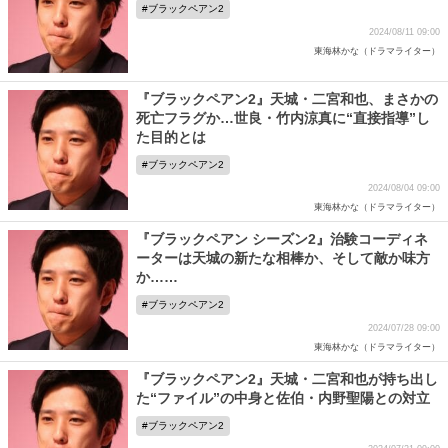
ブラックペアン2
2024/08/11 09:00
東海林かな（ドラマライター）
『ブラックペアン2』天城・二宮和也、まさかの
死亡フラグか…世良・竹内涼真に“直接指導”し
た目的とは
ブラックペアン2
2024/08/04 09:00
東海林かな（ドラマライター）
『ブラックペアン シーズン2』治験コーディネ
ーターは天城の新たな相棒か、そして敵か味方
か……
ブラックペアン2
2024/07/28 09:00
東海林かな（ドラマライター）
『ブラックペアン2』天城・二宮和也が持ち出し
た“ファイル”の中身と佐伯・内野聖陽との対立
ブラックペアン2