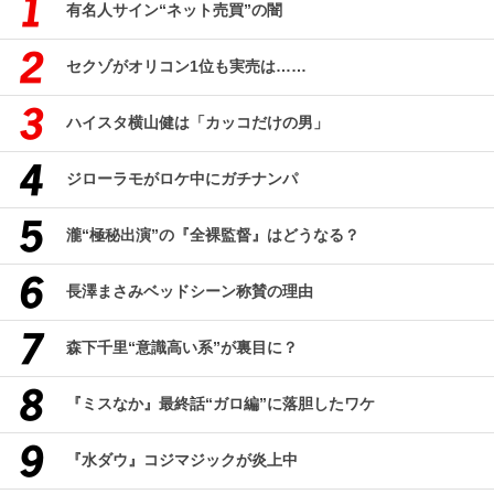
有名人サイン“ネット売買”の闇
セクゾがオリコン1位も実売は……
ハイスタ横山健は「カッコだけの男」
ジローラモがロケ中にガチナンパ
瀧“極秘出演”の『全裸監督』はどうなる？
長澤まさみベッドシーン称賛の理由
森下千里“意識高い系”が裏目に？
『ミスなか』最終話“ガロ編”に落胆したワケ
『水ダウ』コジマジックが炎上中