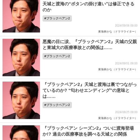
天城と渡海の“ボタンの掛け違い”は修正できる
のか
ブラックペアン2
2024/09/08 09:00
東海林かな（ドラマライター）
悪魔の目に涙、『ブラックペアン2』天城の父親
と東城大の医療事故との関係は……
ブラックペアン2
2024/09/01 09:00
東海林かな（ドラマライター）
『ブラックペアン2』天城と渡海は裏でつながっ
ているのか? “匂わせエンディング”の意味と
は……
ブラックペアン2
2024/08/25 09:00
東海林かな（ドラマライター）
『ブラックペアン シーズン2』ついに渡海登場
か!? 過去の医療事故を調べる天城との関係