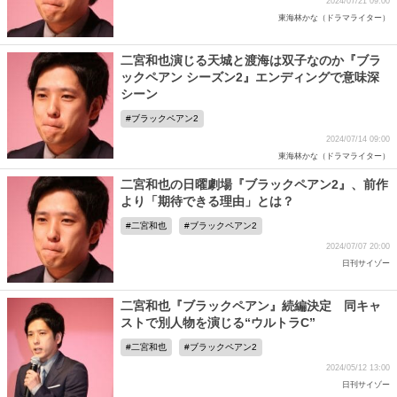
2024/07/21 09:00
東海林かな（ドラマライター）
二宮和也演じる天城と渡海は双子なのか『ブラ
ックペアン シーズン2』エンディングで意味深
シーン
ブラックペアン2
2024/07/14 09:00
東海林かな（ドラマライター）
二宮和也の日曜劇場『ブラックペアン2』、前作
より「期待できる理由」とは？
二宮和也
ブラックペアン2
2024/07/07 20:00
日刊サイゾー
二宮和也『ブラックペアン』続編決定 同キャ
ストで別人物を演じる“ウルトラC”
二宮和也
ブラックペアン2
2024/05/12 13:00
日刊サイゾー