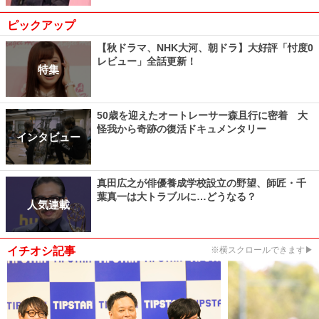
ピックアップ
【秋ドラマ、NHK大河、朝ドラ】大好評「忖度0
レビュー」全話更新！
特集
50歳を迎えたオートレーサー森且行に密着 大
怪我から奇跡の復活ドキュメンタリー
インタビュー
真田広之が俳優養成学校設立の野望、師匠・千
葉真一は大トラブルに…どうなる？
人気連載
イチオシ記事
※横スクロールできます▶