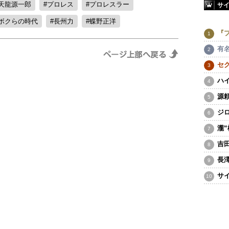
天龍源一郎
プロレス
プロレスラー
サ
ボクらの時代
長州力
蝶野正洋
『
有
セ
ハ
源
ジ
瀧
吉
長
サ