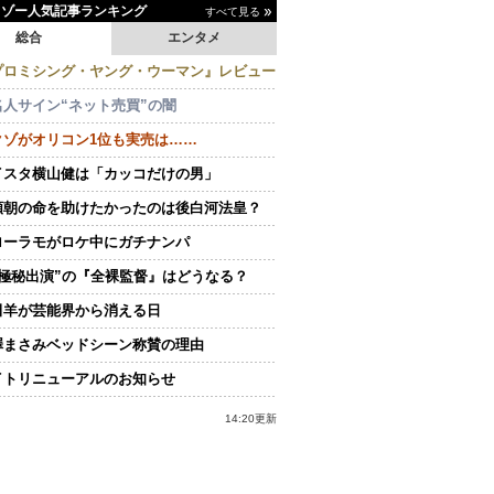
イゾー人気記事ランキング
すべて見る
総合
エンタメ
プロミシング・ヤング・ウーマン』レビュー
名人サイン“ネット売買”の闇
クゾがオリコン1位も実売は……
イスタ横山健は「カッコだけの男」
頼朝の命を助けたかったのは後白河法皇？
ローラモがロケ中にガチナンパ
“極秘出演”の『全裸監督』はどうなる？
田羊が芸能界から消える日
澤まさみベッドシーン称賛の理由
イトリニューアルのお知らせ
14:20更新