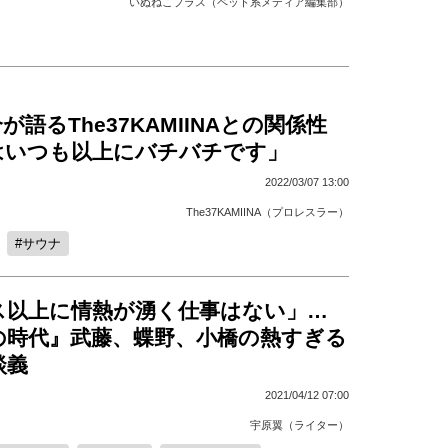
いぬねこプラス（ペット系メディア編集部）
が語るThe37KAMIINAとの関係性
はいつも以上にバチバチです」
2022/03/07 13:00
The37KAMIINA（プロレスラー）
サウナ
ス以上に情熱が湧く仕事はない」…
の時代』武藤、蝶野、小橋の熱すぎる
談義
2021/04/12 07:00
宇原翼（ライター）