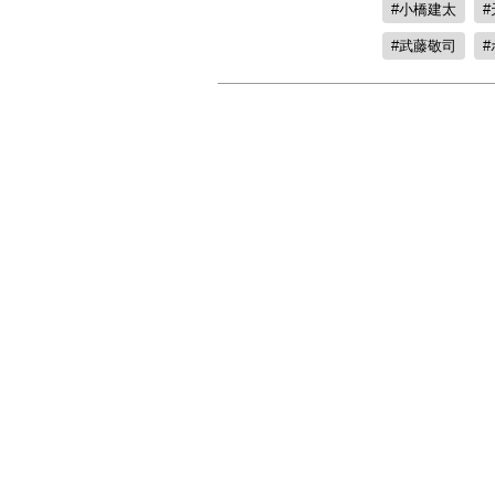
小橋建太
武藤敬司