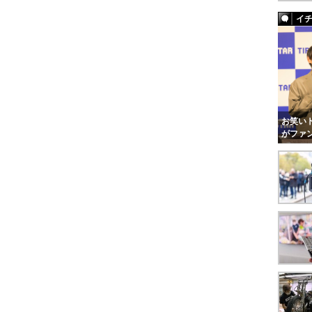
イ
お笑いト
がファ