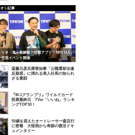
チオシ記事
リオ・鬼ヶ島解散？投票アプリ「TIPSTAR」
ン交流イベント開催
斎藤元彦兵庫県知事「公職選挙法違
反疑惑」に揺れる美人社長の知られ
ざる素顔
『M-1グランプリ』ワイルドカード
投票最終日 TVer「いいね」ランキ
ングTOP30！
50歳を迎えたオートレーサー森且行
に密着 大怪我から奇跡の復活ドキ
ュメンタリー