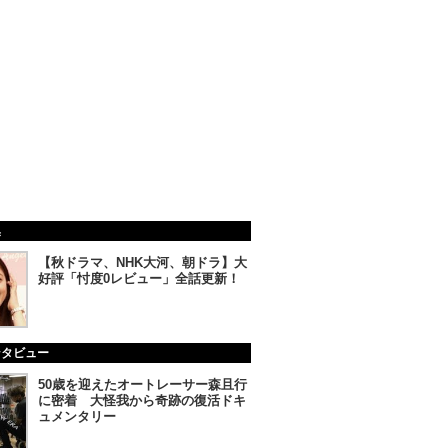
集
【秋ドラマ、NHK大河、朝ドラ】大
好評「忖度0レビュー」全話更新！
ンタビュー
50歳を迎えたオートレーサー森且行
に密着 大怪我から奇跡の復活ドキ
ュメンタリー