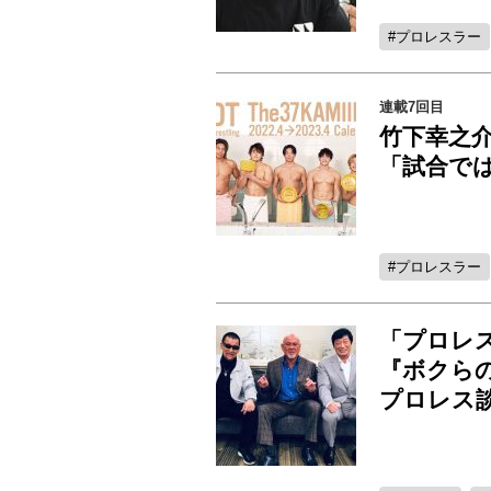
プロレスラー
連載7回目
竹下幸之介
「試合で
プロレスラー
「プロレ
『ボクら
プロレス