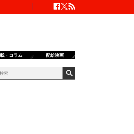
載・コラム
配給映画