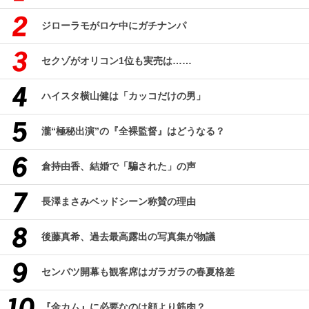
ジローラモがロケ中にガチナンパ
セクゾがオリコン1位も実売は……
ハイスタ横山健は「カッコだけの男」
瀧“極秘出演”の『全裸監督』はどうなる？
倉持由香、結婚で「騙された」の声
長澤まさみベッドシーン称賛の理由
後藤真希、過去最高露出の写真集が物議
センバツ開幕も観客席はガラガラの春夏格差
『金カム』に必要なのは顔より筋肉？