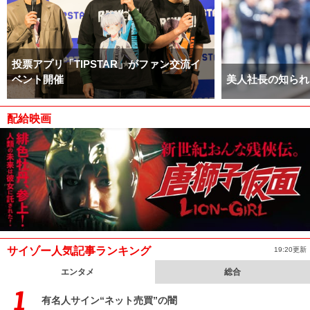
投票アプリ「TIPSTAR」がファン交流イ
ベント開催
美人社長の知られ
配給映画
サイゾー人気記事ランキング
19:20更新
エンタメ
総合
有名人サイン“ネット売買”の闇