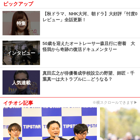
ピックアップ
【秋ドラマ、NHK大河、朝ドラ】大好評「忖度0
レビュー」全話更新！
特集
50歳を迎えたオートレーサー森且行に密着 大
怪我から奇跡の復活ドキュメンタリー
インタビュー
真田広之が俳優養成学校設立の野望、師匠・千
葉真一は大トラブルに…どうなる？
人気連載
イチオシ記事
※横スクロールできます▶