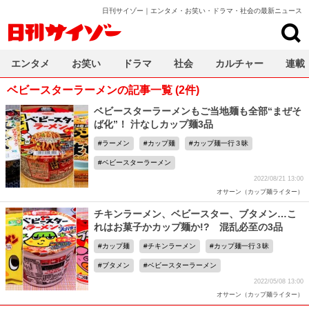
日刊サイゾー｜エンタメ・お笑い・ドラマ・社会の最新ニュース
日刊サイゾー
エンタメ
お笑い
ドラマ
社会
カルチャー
連載
ベビースターラーメンの記事一覧 (2件)
ベビースターラーメンもご当地麺も全部“まぜそ
ば化”！ 汁なしカップ麺3品
ラーメン
カップ麺
カップ麺一行３昧
ベビースターラーメン
2022/08/21 13:00
オサーン（カップ麺ライター）
チキンラーメン、ベビースター、ブタメン…こ
れはお菓子かカップ麺か!? 混乱必至の3品
カップ麺
チキンラーメン
カップ麺一行３昧
ブタメン
ベビースターラーメン
2022/05/08 13:00
オサーン（カップ麺ライター）