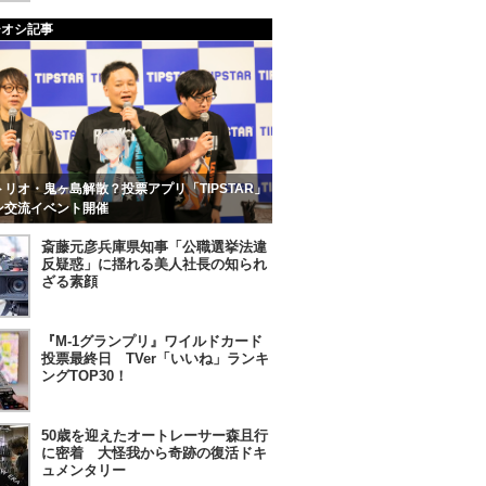
チオシ記事
リオ・鬼ヶ島解散？投票アプリ「TIPSTAR」
ン交流イベント開催
斎藤元彦兵庫県知事「公職選挙法違
反疑惑」に揺れる美人社長の知られ
ざる素顔
『M-1グランプリ』ワイルドカード
投票最終日 TVer「いいね」ランキ
ングTOP30！
50歳を迎えたオートレーサー森且行
に密着 大怪我から奇跡の復活ドキ
ュメンタリー