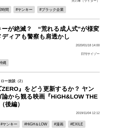
火の車（ライター）
2時間
ヤンキー
ブラック企業
キーが絶滅？ “荒れる成人式”が様変
メディアも警察も肩透かし
2020/01/18 14:00
日刊サイゾー
沖縄
ロー放談（2）
ZERO』をどう更新するか？ ヤン
論から観る映画『HiGH&LOW THE
』（後編）
2019/11/04 12:12
ヤンキー
HiGH＆LOW
漫画
EXILE