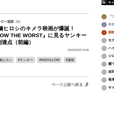
サ
『
ロー放談（1）
有
×高橋ヒロシのキメラ映画が爆誕！
源
LOW THE WORST』に見るヤンキー
セ
到達点（前編）
ハ
2019/11/03 10:00
ジ
橋ヒロシ
ヤンキー
HiGH＆LOW
漫画
瀧
吉
長
サ