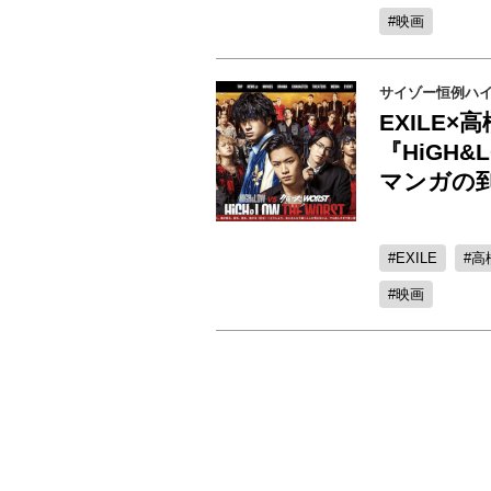
映画
サイゾー恒例ハイ
EXILE
『HiGH&
マンガの
EXILE
高
映画