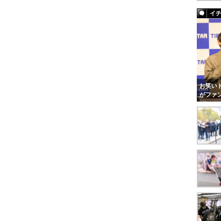
イ
お笑いト
がファ