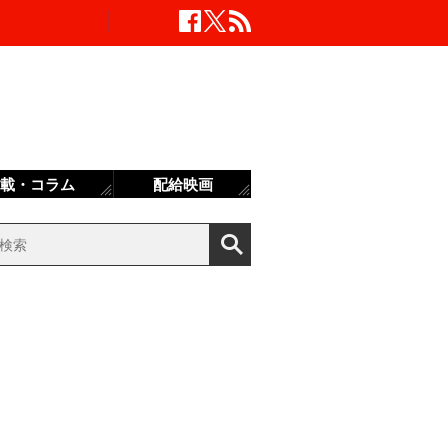
載・コラム
配給映画