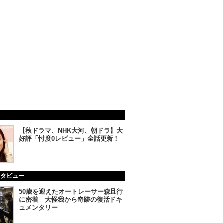
集
【秋ドラマ、NHK大河、朝ドラ】大
好評「忖度0レビュー」全話更新！
ンタビュー
50歳を迎えたオートレーサー森且行
に密着 大怪我から奇跡の復活ドキ
ュメンタリー