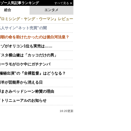
イゾー人気記事ランキング
すべて見る
総合
エンタメ
プロミシング・ヤング・ウーマン』レビュー
名人サイン“ネット売買”の闇
頼朝の命を助けたかったのは後白河法皇？
クゾがオリコン1位も実売は……
イスタ横山健は「カッコだけの男」
ローラモがロケ中にガチナンパ
“極秘出演”の『全裸監督』はどうなる？
田羊が芸能界から消える日
澤まさみベッドシーン称賛の理由
イトリニューアルのお知らせ
16:20更新