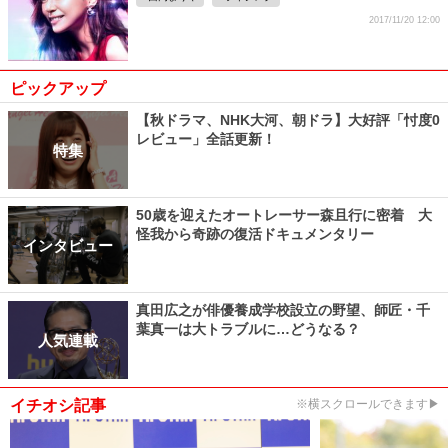
2017/11/20 12:00
ピックアップ
【秋ドラマ、NHK大河、朝ドラ】大好評「忖度0
レビュー」全話更新！
特集
50歳を迎えたオートレーサー森且行に密着 大
怪我から奇跡の復活ドキュメンタリー
インタビュー
真田広之が俳優養成学校設立の野望、師匠・千
葉真一は大トラブルに…どうなる？
人気連載
イチオシ記事
※横スクロールできます▶