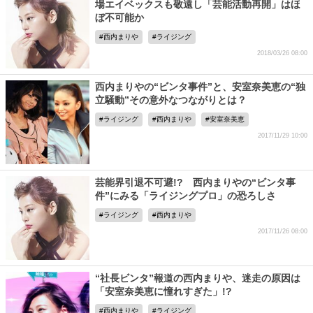
場エイベックスも敬遠し「芸能活動再開」はほ
ぼ不可能か
西内まりや
ライジング
2018/03/26 08:00
西内まりやの“ビンタ事件”と、安室奈美恵の“独
立騒動”その意外なつながりとは？
ライジング
西内まりや
安室奈美恵
2017/11/29 10:00
芸能界引退不可避!? 西内まりやの“ビンタ事
件”にみる「ライジングプロ」の恐ろしさ
ライジング
西内まりや
2017/11/26 08:00
“社長ビンタ”報道の西内まりや、迷走の原因は
「安室奈美恵に憧れすぎた」!?
西内まりや
ライジング