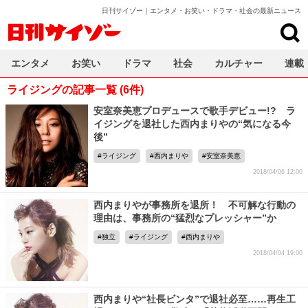
日刊サイゾー｜エンタメ・お笑い・ドラマ・社会の最新ニュース
日刊サイゾー
エンタメ
お笑い
ドラマ
社会
カルチャー
連載
ライジングの記事一覧 (6件)
安室奈美恵プロデュースで歌手デビュー!? ラ
イジングを退社した西内まりやの“気になる今
後”
ライジング
西内まりや
安室奈美恵
2018/04/06 12:00
西内まりやが事務所を退所！ 不可解な行動の
理由は、事務所の“猛烈なプレッシャー”か
独立
ライジング
西内まりや
2018/04/04 19:00
西内まりや“社長ビンタ”で退社必至……再生工