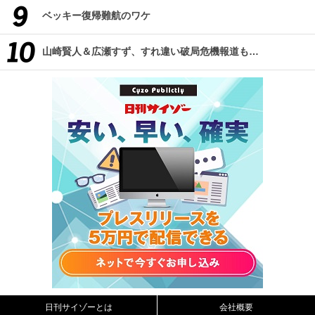
ベッキー復帰難航のワケ
山崎賢人＆広瀬すず、すれ違い破局危機報道も…
日刊サイゾーとは
会社概要