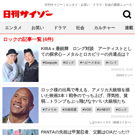
日刊サイゾー｜エンタメ・お笑い・ドラマ・社会の最新ニュース
日刊サイゾー
エンタメ
お笑い
ドラマ
社会
カルチャー
連載
ロックの記事一覧 (4件)
KIBA x 最鋭輝 ロング対談 アーティストとし
ての探求心～メタルとロカビリーの共通点は？
Gargoyle
ロック
ヘビーメタル
バンド
2024/02/11 18:00
日刊サイゾー
ロック様の出馬で考える、アメリカ大統領を描
いた映画3本！戦争のでっち上げ、浮気性、貧
弱…トランプもぶっ飛びなヤバい大統領たち
アメリカ
大統領選
VOD
U-NEXT
ロック
2021/04/18 06:00
しばりやトーマス（映画ライター）
PANTAの先祖は甲賀忍者、父親はCIAだった!?