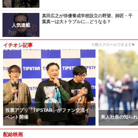
真田広之が俳優養成学校設立の野望、師匠・千
葉真一は大トラブルに…どうなる？
人気連載
イチオシ記事
※横スクロールできます▶
投票アプリ「TIPSTAR」がファン交流イ
ベント開催
美人社長の知られ
配給映画