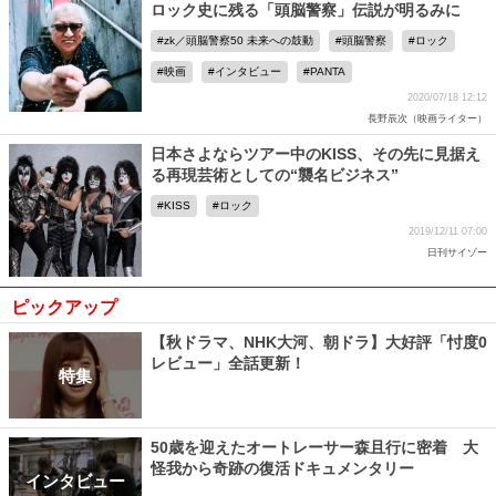
ロック史に残る「頭脳警察」伝説が明るみに
zk／頭脳警察50 未来への鼓動
頭脳警察
ロック
映画
インタビュー
PANTA
2020/07/18 12:12
長野辰次（映画ライター）
日本さよならツアー中のKISS、その先に見据え
る再現芸術としての“襲名ビジネス”
KISS
ロック
2019/12/11 07:00
日刊サイゾー
ピックアップ
【秋ドラマ、NHK大河、朝ドラ】大好評「忖度0
レビュー」全話更新！
特集
50歳を迎えたオートレーサー森且行に密着 大
怪我から奇跡の復活ドキュメンタリー
インタビュー