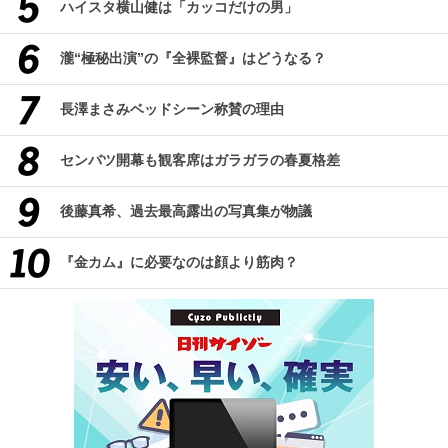
ハイスタ横山健は「カッコだけの男」
瀧“極秘出演”の『全裸監督』はどうなる？
長澤まさみベッドシーン称賛の理由
センバツ開幕も観客席はガラガラの春夏格差
後藤真希、過去最高露出の写真集が物議
『金カム』に必要なのは顔より筋肉？