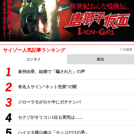
サイゾー人気記事ランキング
7:20更新
エンタメ
総合
倉持由香、結婚で「騙された」の声
有名人サイン“ネット売買”の闇
ジローラモがロケ中にガチナンパ
セクゾがオリコン1位も実売は……
ハイスタ横山健は「カッコだけの男」