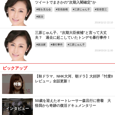
ツイートでまさかの”次期入閣確定”か
桜を見る会
安倍政権
三原じゅん子
安倍晋三
政治
2019/11/13 22:10
三原じゅん子、“次期大臣候補”と言って大丈
夫？ 過去に起こしていたトンデモ暴行事件！
政治家
暴行事件
三原じゅん子
2019/03/16 11:00
ピックアップ
【秋ドラマ、NHK大河、朝ドラ】大好評「忖度0
レビュー」全話更新！
特集
50歳を迎えたオートレーサー森且行に密着 大
怪我から奇跡の復活ドキュメンタリー
インタビュー