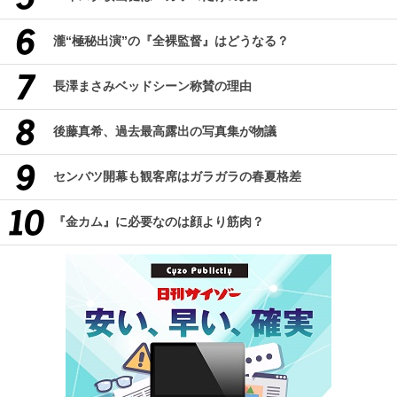
瀧“極秘出演”の『全裸監督』はどうなる？
長澤まさみベッドシーン称賛の理由
後藤真希、過去最高露出の写真集が物議
センバツ開幕も観客席はガラガラの春夏格差
『金カム』に必要なのは顔より筋肉？