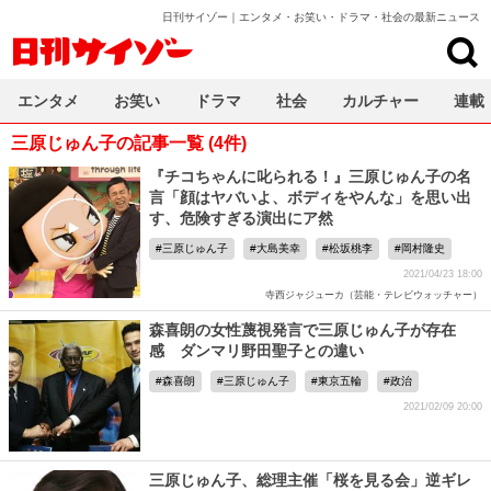
日刊サイゾー｜エンタメ・お笑い・ドラマ・社会の最新ニュース
日刊サイゾー
エンタメ
お笑い
ドラマ
社会
カルチャー
連載
三原じゅん子の記事一覧 (4件)
『チコちゃんに叱られる！』三原じゅん子の名
言「顔はヤバいよ、ボディをやんな」を思い出
す、危険すぎる演出にア然
三原じゅん子
大島美幸
松坂桃李
岡村隆史
2021/04/23 18:00
寺西ジャジューカ（芸能・テレビウォッチャー）
森喜朗の女性蔑視発言で三原じゅん子が存在
感 ダンマリ野田聖子との違い
森喜朗
三原じゅん子
東京五輪
政治
2021/02/09 20:00
三原じゅん子、総理主催「桜を見る会」逆ギレ