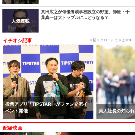
真田広之が俳優養成学校設立の野望、師匠・千
葉真一は大トラブルに…どうなる？
人気連載
イチオシ記事
※横スクロールできます▶
投票アプリ「TIPSTAR」がファン交流イ
ベント開催
美人社長の知られ
配給映画