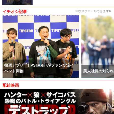
イチオシ記事
※横スクロールできます▶
投票アプリ「TIPSTAR」がファン交流イ
ベント開催
美人社長の知られ
配給映画