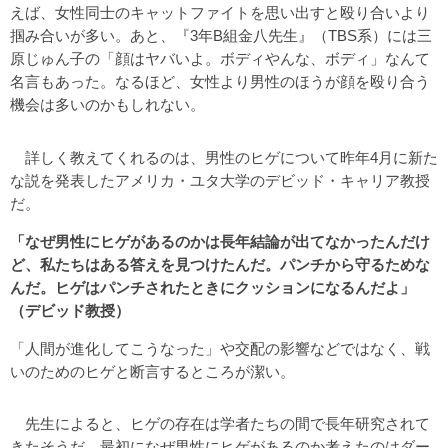
えば、女性同士のキャットファイトを思い出すと殴り合いより
掴み合いが多い。あと、『3年B組金八先生』（TBS系）には三
原じゅん子の「顔はヤバいよ。ボディやんな、ボディ」なんて
名言もあった。なるほど、女性より男性のほうが顔を殴り合う
機会は多いのかもしれない。
詳しく教えてくれるのは、男性のヒゲについて昨年4月に新た
な説を発表したアメリカ・ユタ大学のデビッド・キャリア教授
だ。
「なぜ男性にヒゲがあるのかは長年結論が出てなかったんだけ
ど、私たちはある答えを見つけたんだ。パンチから守るためな
んだ。ヒゲはパンチされたときにクッションになるんだよ」
（デビッド教授）
「人間が進化してこうなった」や交配の影響などではなく、戦
いのためのヒゲと断言するところが潔い。
先生によると、ヒゲの存在は学者たちの間で長年研究されて
きたそうだ。最初になぜ男性にヒゲがあるのか考えたのはダー