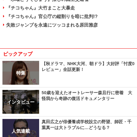
『チコちゃん』大竹まこと大暴走
『チコちゃん』官公庁の縦割りを暗に批判!?
失敗ジャンプを永遠にツッコまれる原田雅彦
ピックアップ
【秋ドラマ、NHK大河、朝ドラ】大好評「忖度0
レビュー」全話更新！
特集
50歳を迎えたオートレーサー森且行に密着 大
怪我から奇跡の復活ドキュメンタリー
インタビュー
真田広之が俳優養成学校設立の野望、師匠・千
葉真一は大トラブルに…どうなる？
人気連載