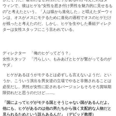
ウィンで、彼はヒゲを“女性を惹き付け男性を魅力的に見せるも
の”と考えたという。「人は猿から進化した」と唱えたダーウィ
ンは、オスがメスにモテるために進化の過程でオスのヒゲだけ
が残ったと考えたのだ。しかし、ヒゲを生やした番組ディレク
ターは女性スタッフにこう言われている。
ディレクター 「俺のヒゲってどう？」
女性スタッフ 「汚らしい。もみあげとヒゲが繋がってるのが
ヤダ」
ヒゲがあるほうがモテるとは必ずしも言えないようだ。とい
うか、こういう演出を男女逆の立場でやると非難されることは
必至だし、男性が女性に貶されるバージョンもそろそろ賞味期
限切れだと思うのだけど……。
「国によってヒゲがモテる国とそうじゃない国があるんだよ。
他にも、ヒゲがあるのは他の男たちから強く支配的な人物だと
見られるためという説もあるんだ」（デビッド教授）