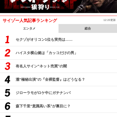
サイゾー人気記事ランキング
12:20更新
エンタメ
総合
セクゾがオリコン1位も実売は……
ハイスタ横山健は「カッコだけの男」
有名人サイン“ネット売買”の闇
瀧“極秘出演”の『全裸監督』はどうなる？
ジローラモがロケ中にガチナンパ
森下千里“意識高い系”が裏目に？