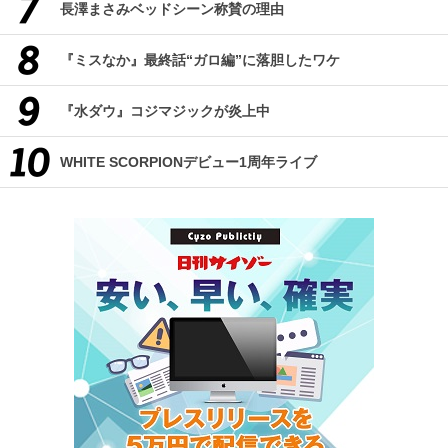
長澤まさみベッドシーン称賛の理由
『ミスなか』最終話“ガロ編”に落胆したワケ
『水ダウ』コジマジックが炎上中
WHITE SCORPIONデビュー1周年ライブ