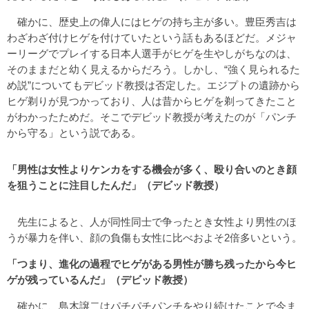
確かに、歴史上の偉人にはヒゲの持ち主が多い。豊臣秀吉は
わざわざ付けヒゲを付けていたという話もあるほどだ。メジャ
ーリーグでプレイする日本人選手がヒゲを生やしがちなのは、
そのままだと幼く見えるからだろう。しかし、“強く見られるた
め説”についてもデビッド教授は否定した。エジプトの遺跡から
ヒゲ剃りが見つかっており、人は昔からヒゲを剃ってきたこと
がわかったためだ。そこでデビッド教授が考えたのが「パンチ
から守る」という説である。
「男性は女性よりケンカをする機会が多く、殴り合いのとき顔
を狙うことに注目したんだ」（デビッド教授）
先生によると、人が同性同士で争ったとき女性より男性のほ
うが暴力を伴い、顔の負傷も女性に比べおよそ2倍多いという。
「つまり、進化の過程でヒゲがある男性が勝ち残ったから今ヒ
ゲが残っているんだ」（デビッド教授）
確かに、島木譲二はパチパチパンチをやり続けたことで今ま