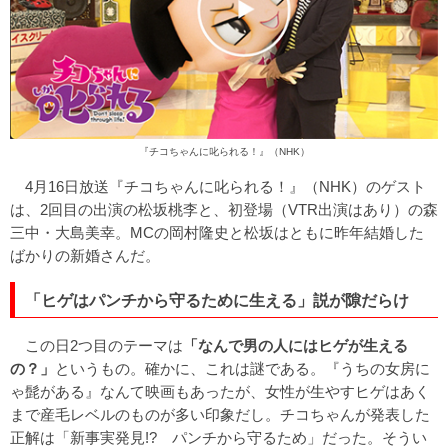
『チコちゃんに叱られる！』（NHK）
4月16日放送『チコちゃんに叱られる！』（NHK）のゲスト
は、2回目の出演の松坂桃李と、初登場（VTR出演はあり）の森
三中・大島美幸。MCの岡村隆史と松坂はともに昨年結婚した
ばかりの新婚さんだ。
「ヒゲはパンチから守るために生える」説が隙だらけ
この日2つ目のテーマは
「なんで男の人にはヒゲが生える
の？」
というもの。確かに、これは謎である。『うちの女房に
ゃ髭がある』なんて映画もあったが、女性が生やすヒゲはあく
まで産毛レベルのものが多い印象だし。チコちゃんが発表した
正解は「新事実発見!? パンチから守るため」だった。そうい