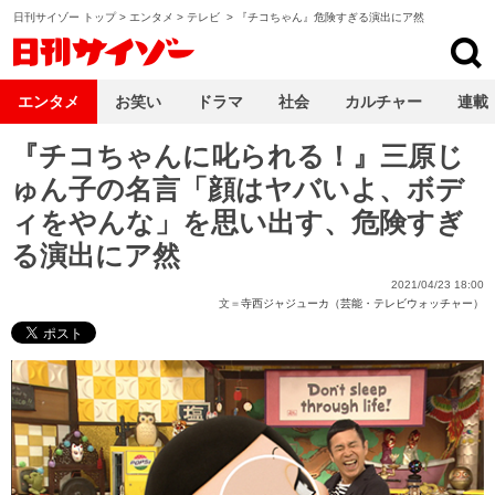
日刊サイゾー トップ
>
エンタメ
>
テレビ
>
『チコちゃん』危険すぎる演出にア然
日刊サイゾー
エンタメ
お笑い
ドラマ
社会
カルチャー
連載
『チコちゃんに叱られる！』三原じ
ゅん子の名言「顔はヤバいよ、ボデ
ィをやんな」を思い出す、危険すぎ
る演出にア然
2021/04/23 18:00
文＝
寺西ジャジューカ（芸能・テレビウォッチャー）