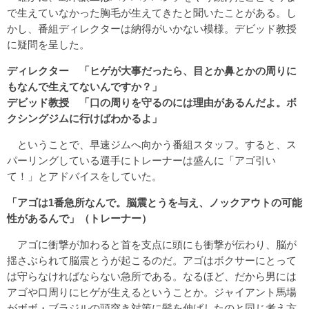
で生えていなかった胸毛が生えてきたと聞いたことがある。し
かし、番組ディレクターは納得がいかない模様。デビッド教授
に疑問を呈した。
ディレクター 「ヒゲが大事だったら、目とか鼻とかの周りに
もなんで生えてないんですか？」
デビッド教授 「口の周りを守るのには理由があるんだよ。ボ
クシングジムに行けばわかるよ」
ということで、早速ジムへ向かう番組スタッフ。すると、ス
パーリングしている選手にトレーナーは盛んに「アゴ引い
て！」とアドバイスをしていた。
「アゴは1番急所なんで。脳震とうを与え、ノックアウトの可能
性があるんで」（トレーナー）
アゴに衝撃が加わると首を支点に頭にも衝撃が伝わり、脳が
揺さぶられて脳震とうが起こるのだ。アゴはボクサーにとって
は守らなければならない急所である。なるほど、だから男には
アゴや口周りにヒゲが生えるということか。ジャイアント馬場
がボボ・ブラジルの頭突き対策に髪を伸ばしたのと同じ考え方