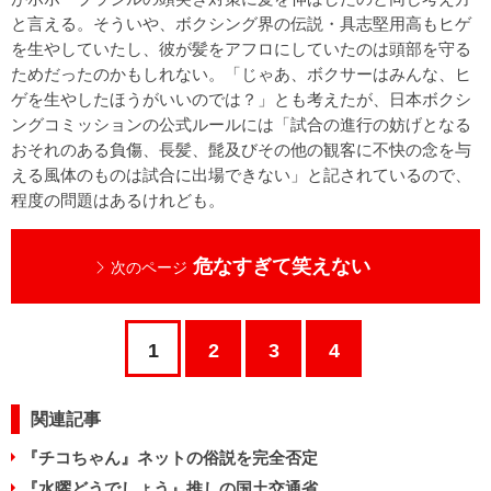
と言える。そういや、ボクシング界の伝説・具志堅用高もヒゲ
を生やしていたし、彼が髪をアフロにしていたのは頭部を守る
ためだったのかもしれない。「じゃあ、ボクサーはみんな、ヒ
ゲを生やしたほうがいいのでは？」とも考えたが、日本ボクシ
ングコミッションの公式ルールには「試合の進行の妨げとなる
おそれのある負傷、長髪、髭及びその他の観客に不快の念を与
える風体のものは試合に出場できない」と記されているので、
程度の問題はあるけれども。
危なすぎて笑えない
次のページ
1
2
3
4
関連記事
『チコちゃん』ネットの俗説を完全否定
『水曜どうでしょう』推しの国土交通省