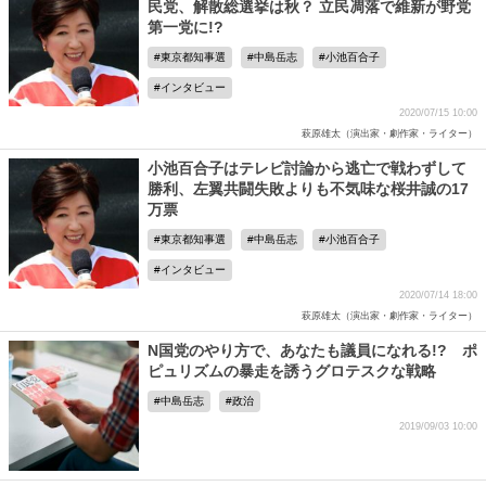
民党、解散総選挙は秋？ 立民凋落で維新が野党
第一党に!?
東京都知事選
中島岳志
小池百合子
インタビュー
2020/07/15 10:00
萩原雄太（演出家・劇作家・ライター）
小池百合子はテレビ討論から逃亡で戦わずして
勝利、左翼共闘失敗よりも不気味な桜井誠の17
万票
東京都知事選
中島岳志
小池百合子
インタビュー
2020/07/14 18:00
萩原雄太（演出家・劇作家・ライター）
N国党のやり方で、あなたも議員になれる!? ポ
ピュリズムの暴走を誘うグロテスクな戦略
中島岳志
政治
2019/09/03 10:00