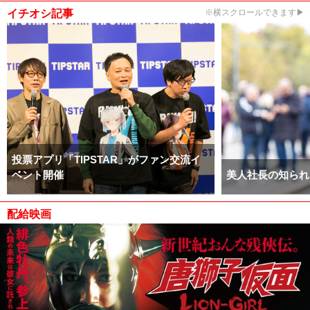
イチオシ記事
※横スクロールできます▶
投票アプリ「TIPSTAR」がファン交流イ
ベント開催
美人社長の知られ
配給映画