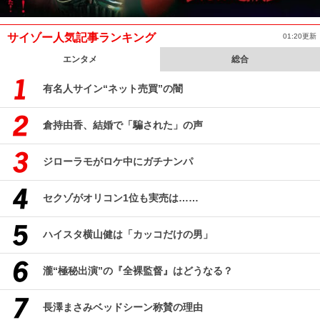
サイゾー人気記事ランキング
01:20更新
エンタメ
総合
有名人サイン“ネット売買”の闇
倉持由香、結婚で「騙された」の声
ジローラモがロケ中にガチナンパ
セクゾがオリコン1位も実売は……
ハイスタ横山健は「カッコだけの男」
瀧“極秘出演”の『全裸監督』はどうなる？
長澤まさみベッドシーン称賛の理由