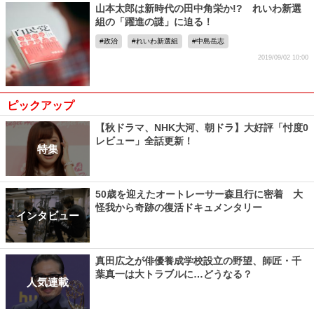
山本太郎は新時代の田中角栄か!? れいわ新選
組の「躍進の謎」に迫る！
政治
れいわ新選組
中島岳志
2019/09/02 10:00
ピックアップ
【秋ドラマ、NHK大河、朝ドラ】大好評「忖度0
レビュー」全話更新！
特集
50歳を迎えたオートレーサー森且行に密着 大
怪我から奇跡の復活ドキュメンタリー
インタビュー
真田広之が俳優養成学校設立の野望、師匠・千
葉真一は大トラブルに…どうなる？
人気連載