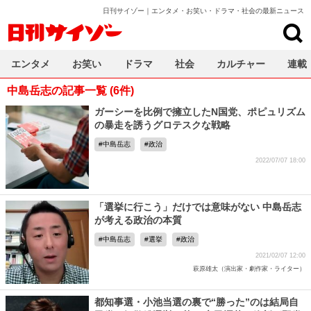
日刊サイゾー｜エンタメ・お笑い・ドラマ・社会の最新ニュース
日刊サイゾー
エンタメ
お笑い
ドラマ
社会
カルチャー
連載
中島岳志の記事一覧 (6件)
ガーシーを比例で擁立したN国党、ポピュリズム
の暴走を誘うグロテスクな戦略
中島岳志
政治
2022/07/07 18:00
「選挙に行こう」だけでは意味がない 中島岳志
が考える政治の本質
中島岳志
選挙
政治
2021/02/07 12:00
萩原雄太（演出家・劇作家・ライター）
都知事選・小池当選の裏で“勝った”のは結局自