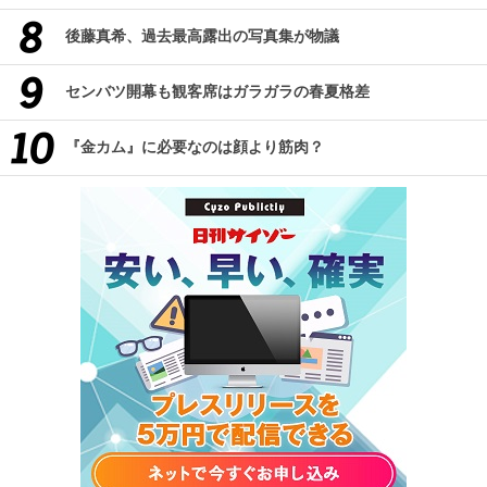
後藤真希、過去最高露出の写真集が物議
センバツ開幕も観客席はガラガラの春夏格差
『金カム』に必要なのは顔より筋肉？