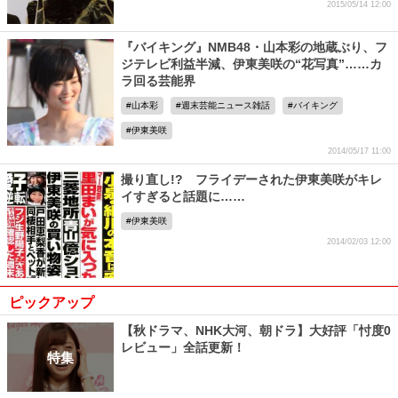
2015/05/14 12:00
『バイキング』NMB48・山本彩の地蔵ぶり、フ
ジテレビ利益半減、伊東美咲の“花写真”……カ
ラ回る芸能界
山本彩
週末芸能ニュース雑話
バイキング
伊東美咲
2014/05/17 11:00
撮り直し!? フライデーされた伊東美咲がキレ
イすぎると話題に……
伊東美咲
2014/02/03 12:00
ピックアップ
【秋ドラマ、NHK大河、朝ドラ】大好評「忖度0
レビュー」全話更新！
特集