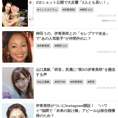
の2ショット公開で大反響「2人とも若い！」
インスタグラム
伊東美咲
神田うの
2020/01/03 07:30
日刊サイゾー
神田うの、伊東美咲との「セレブママ友会」
で”あの人気歌手”が仲間外れに？
伊東美咲
神田うの
2019/08/04 12:00
山口真帆「研音」所属に“第2の伊東美咲”を懸念
する声
山口真帆
NGT48
伊東美咲
研音
2019/05/28 08:00
伊東美咲がついにInstagram開設！ “ハワ
イ”強調で「未来の架け橋」アピールは移住権獲
得のため？