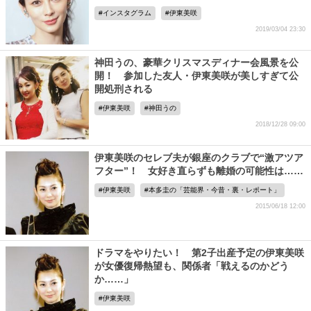
インスタグラム
伊東美咲
2019/03/04 23:30
神田うの、豪華クリスマスディナー会風景を公
開！ 参加した友人・伊東美咲が美しすぎて公
開処刑される
伊東美咲
神田うの
2018/12/28 09:00
伊東美咲のセレブ夫が銀座のクラブで“激アツア
フター”！ 女好き直らずも離婚の可能性は……
伊東美咲
本多圭の「芸能界・今昔・裏・レポート」
2015/06/18 12:00
ドラマをやりたい！ 第2子出産予定の伊東美咲
が女優復帰熱望も、関係者「戦えるのかどう
か……」
伊東美咲