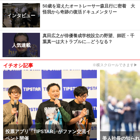
50歳を迎えたオートレーサー森且行に密着 大
怪我から奇跡の復活ドキュメンタリー
インタビュー
真田広之が俳優養成学校設立の野望、師匠・千
葉真一は大トラブルに…どうなる？
人気連載
イチオシ記事
※横スクロールできます▶
投票アプリ「TIPSTAR」がファン交流イ
ベント開催
美人社長の知られ