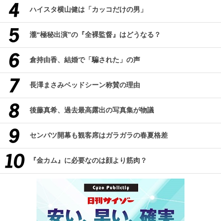
ハイスタ横山健は「カッコだけの男」
瀧“極秘出演”の『全裸監督』はどうなる？
倉持由香、結婚で「騙された」の声
長澤まさみベッドシーン称賛の理由
後藤真希、過去最高露出の写真集が物議
センバツ開幕も観客席はガラガラの春夏格差
『金カム』に必要なのは顔より筋肉？