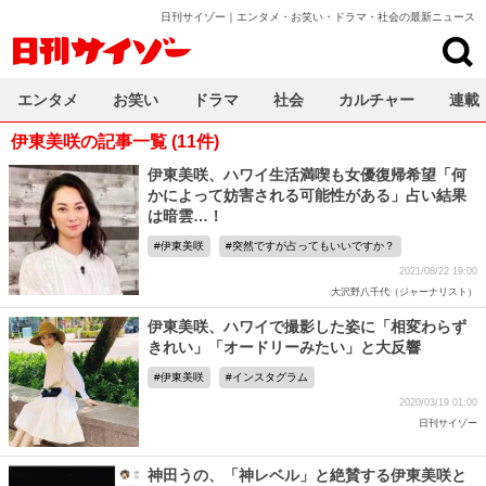
日刊サイゾー｜エンタメ・お笑い・ドラマ・社会の最新ニュース
日刊サイゾー
エンタメ
お笑い
ドラマ
社会
カルチャー
連載
伊東美咲の記事一覧 (11件)
伊東美咲、ハワイ生活満喫も女優復帰希望「何
かによって妨害される可能性がある」占い結果
は暗雲…！
伊東美咲
突然ですが占ってもいいですか？
2021/08/22 19:00
大沢野八千代（ジャーナリスト）
伊東美咲、ハワイで撮影した姿に「相変わらず
きれい」「オードリーみたい」と大反響
伊東美咲
インスタグラム
2020/03/19 01:00
日刊サイゾー
神田うの、「神レベル」と絶賛する伊東美咲と