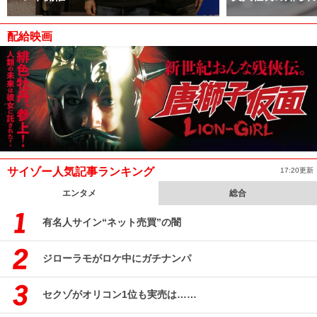
配給映画
サイゾー人気記事ランキング
17:20更新
エンタメ
総合
有名人サイン“ネット売買”の闇
ジローラモがロケ中にガチナンパ
セクゾがオリコン1位も実売は……