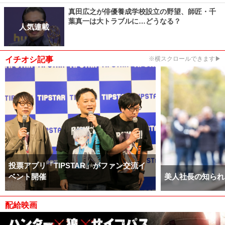
真田広之が俳優養成学校設立の野望、師匠・千
葉真一は大トラブルに…どうなる？
人気連載
イチオシ記事
※横スクロールできます▶
投票アプリ「TIPSTAR」がファン交流イ
ベント開催
美人社長の知られ
配給映画