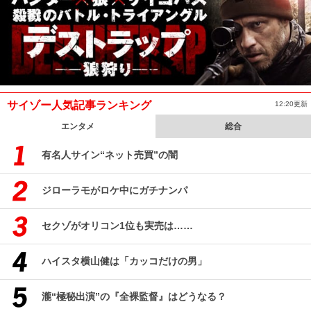
サイゾー人気記事ランキング
12:20更新
エンタメ
総合
有名人サイン“ネット売買”の闇
ジローラモがロケ中にガチナンパ
セクゾがオリコン1位も実売は……
ハイスタ横山健は「カッコだけの男」
瀧“極秘出演”の『全裸監督』はどうなる？