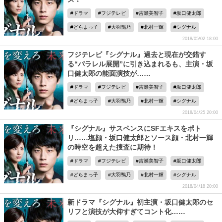
ドラマ
フジテレビ
吉瀬美智子
坂口健太郎
どらまっ子
大羽鴨乃
北村一輝
シグナル
2018/05/02 18:00
フジテレビ『シグナル』過去と現在が交錯す
る“パラレル展開”に引き込まれるも、主演・坂
口健太郎の能面演技が……
ドラマ
フジテレビ
吉瀬美智子
坂口健太郎
どらまっ子
大羽鴨乃
北村一輝
シグナル
2018/04/25 20:00
『シグナル』サスペンスにSFエキスをポト
リ……塩顔・坂口健太郎とソース顔・北村一輝
の時空を超えた捜査に期待！
ドラマ
フジテレビ
吉瀬美智子
坂口健太郎
どらまっ子
大羽鴨乃
北村一輝
シグナル
2018/04/18 20:00
新ドラマ『シグナル』初主演・坂口健太郎のセ
リフと演技が大仰すぎてコント化……