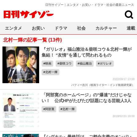
日刊サイゾー｜エンタメ・お笑い・ドラマ・社会の最新ニュース
日刊サイゾー
エンタメ
お笑い
ドラマ
社会
カルチャー
連載
北村一輝の記事一覧 (13件)
『ガリレオ』福山雅治＆柴咲コウ＆北村一輝が
集結！ “友情”を通して問われるもの
映画
柴咲コウ
福山雅治
ガリレオ
北村一輝
2022/09/17 13:00
バフィー吉川（映画ライター・インド映画研究家）
「阿部寛のホームページ」の“爆速”だけじゃな
い！ 公式HPがたびたび話題になる芸能人3人
阿部寛
北村一輝
2019/02/20 19:00
『シグナル』最終話は、ご都合主義のオンパレ