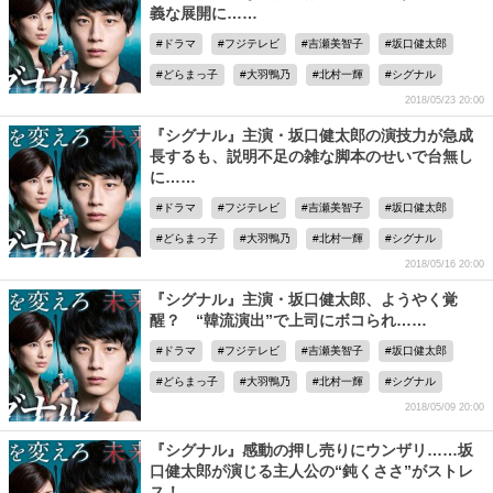
義な展開に……
ドラマ
フジテレビ
吉瀬美智子
坂口健太郎
どらまっ子
大羽鴨乃
北村一輝
シグナル
2018/05/23 20:00
『シグナル』主演・坂口健太郎の演技力が急成
長するも、説明不足の雑な脚本のせいで台無し
に……
ドラマ
フジテレビ
吉瀬美智子
坂口健太郎
どらまっ子
大羽鴨乃
北村一輝
シグナル
2018/05/16 20:00
『シグナル』主演・坂口健太郎、ようやく覚
醒？ “韓流演出”で上司にボコられ……
ドラマ
フジテレビ
吉瀬美智子
坂口健太郎
どらまっ子
大羽鴨乃
北村一輝
シグナル
2018/05/09 20:00
『シグナル』感動の押し売りにウンザリ……坂
口健太郎が演じる主人公の“鈍くささ”がストレ
ス！