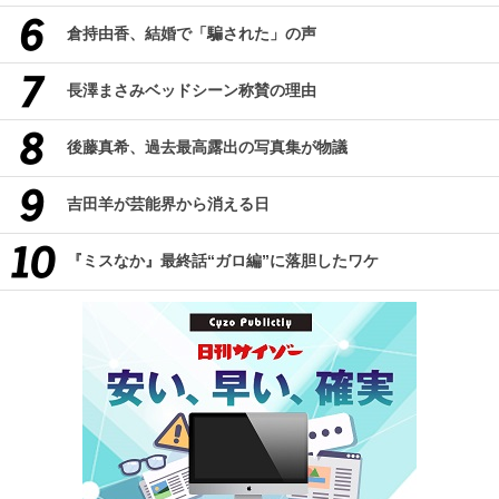
倉持由香、結婚で「騙された」の声
長澤まさみベッドシーン称賛の理由
後藤真希、過去最高露出の写真集が物議
吉田羊が芸能界から消える日
『ミスなか』最終話“ガロ編”に落胆したワケ