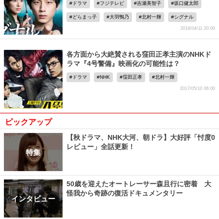
ドラマ
フジテレビ
吉瀬美智子
坂口健太郎
どらまっ子
大羽鴨乃
北村一輝
シグナル
2018/04/11 20:00
各方面から大絶賛される窪田正孝主演のNHKド
ラマ『4号警備』映画化の可能性は？
ドラマ
NHK
窪田正孝
北村一輝
2017/05/10 06:00
ピックアップ
【秋ドラマ、NHK大河、朝ドラ】大好評「忖度0
レビュー」全話更新！
特集
50歳を迎えたオートレーサー森且行に密着 大
怪我から奇跡の復活ドキュメンタリー
インタビュー