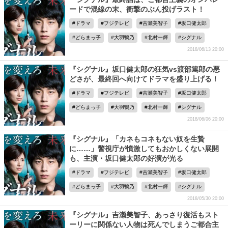
ードで混線の末、衝撃のぶん投げラスト！
ドラマ
フジテレビ
吉瀬美智子
坂口健太郎
どらまっ子
大羽鴨乃
北村一輝
シグナル
2018/06/13 20:00
『シグナル』坂口健太郎の狂気vs渡部篤郎の悪
どさが、最終回へ向けてドラマを盛り上げる！
ドラマ
フジテレビ
吉瀬美智子
坂口健太郎
どらまっ子
大羽鴨乃
北村一輝
シグナル
2018/06/06 20:00
『シグナル』「カネもコネもない奴を生贄
に……」警視庁が憤激してもおかしくない展開
も、主演・坂口健太郎の好演が光る
ドラマ
フジテレビ
吉瀬美智子
坂口健太郎
どらまっ子
大羽鴨乃
北村一輝
シグナル
2018/05/30 20:00
『シグナル』吉瀬美智子、あっさり復活もスト
ーリーに関係ない人物は死んでしまうご都合主