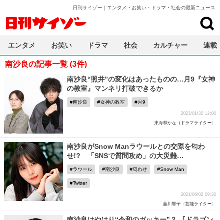
日刊サイゾー｜エンタメ・お笑い・ドラマ・社会の最新ニュース
日刊サイゾー
エンタメ
お笑い
ドラマ
社会
カルチャー
連載
南沙良の記事一覧 (3件)
南沙良“照井”の変化はあったものの…月9『女神
の教室』マンネリ打破できるか
南沙良
女神の教室
月9
2023/01/30 12:00
東海林かな（ドラマライター）
南沙良がSnow Manラウールとの交際を匂わ
せ!? 「SNSで質問攻め」の大災難…
ラウール
南沙良
匂わせ
Snow Man
Twitter
2021/06/02 09:30
藤川響子（芸能ライター）
南沙良はやはり“令和のガッキー”？ 『ドラゴン