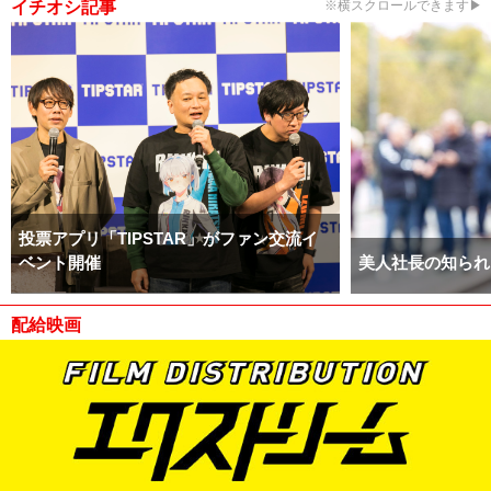
イチオシ記事
※横スクロールできます▶
投票アプリ「TIPSTAR」がファン交流イ
ベント開催
美人社長の知られ
配給映画