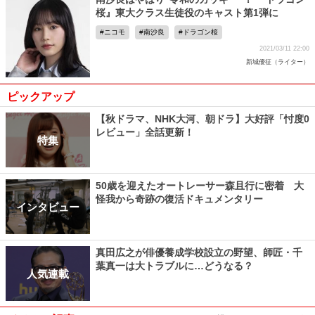
桜』東大クラス生徒役のキャスト第1弾に
ニコモ
南沙良
ドラゴン桜
2021/03/11 22:00
新城優征（ライター）
ピックアップ
【秋ドラマ、NHK大河、朝ドラ】大好評「忖度0
レビュー」全話更新！
特集
50歳を迎えたオートレーサー森且行に密着 大
怪我から奇跡の復活ドキュメンタリー
インタビュー
真田広之が俳優養成学校設立の野望、師匠・千
葉真一は大トラブルに…どうなる？
人気連載