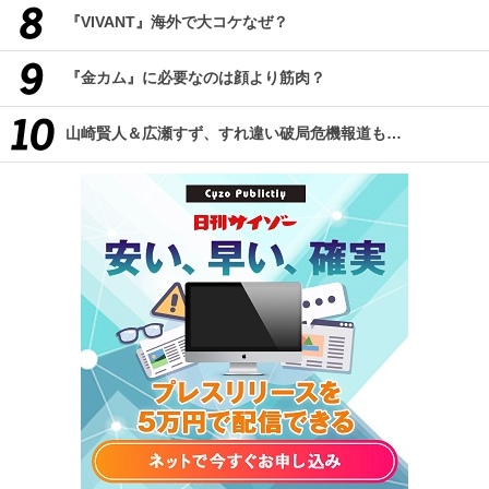
『VIVANT』海外で大コケなぜ？
『金カム』に必要なのは顔より筋肉？
山崎賢人＆広瀬すず、すれ違い破局危機報道も…