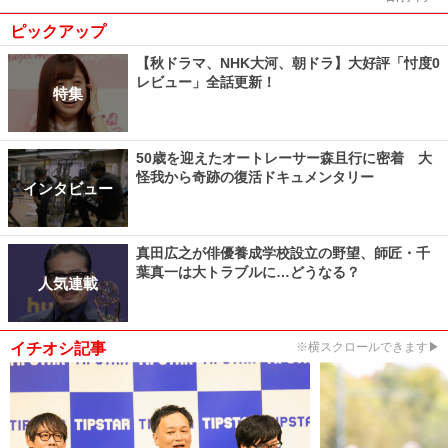
ピックアップ
【秋ドラマ、NHK大河、朝ドラ】大好評「忖度0
レビュー」全話更新！
特集
50歳を迎えたオートレーサー森且行に密着 大
怪我から奇跡の復活ドキュメンタリー
インタビュー
真田広之が俳優養成学校設立の野望、師匠・千
葉真一は大トラブルに…どうなる？
人気連載
イチオシ記事
※横スクロールできます▶