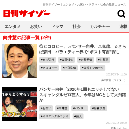
日刊サイゾー｜エンタメ・お笑い・ドラマ・社会の最新ニュース
日刊サイゾー
エンタメ
お笑い
ドラマ
社会
カルチャー
連載
向井慧の記事一覧 (2件)
◎ヒコロヒー、○パンサー向井、△鬼越、☆さら
ば森田…バラエティー界で“ポスト有吉”探し
有吉弘行
森田哲矢
岩井元気
向井慧
ヒコロヒー
小宮浩信
鬼越トマホーク
2022/05/24 11:00
浜松貴憲（ライター）
パンサー向井「2020年1回もエッチしてない」
スキャンダルゼロ芸人、今年はMCとして大飛躍
か
お笑い
向井慧
パンサー
藤森慎吾
オリエンタルラジオ
芸人
2021/01/15 08:00
日刊サイゾー