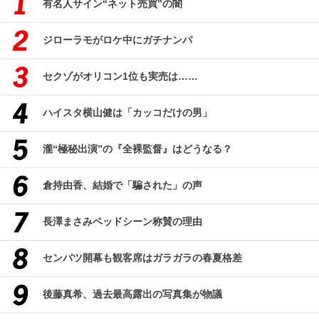
有名人サイン“ネット売買”の闇
ジローラモがロケ中にガチナンパ
セクゾがオリコン1位も実売は……
ハイスタ横山健は「カッコだけの男」
瀧“極秘出演”の『全裸監督』はどうなる？
倉持由香、結婚で「騙された」の声
長澤まさみベッドシーン称賛の理由
センバツ開幕も観客席はガラガラの春夏格差
後藤真希、過去最高露出の写真集が物議