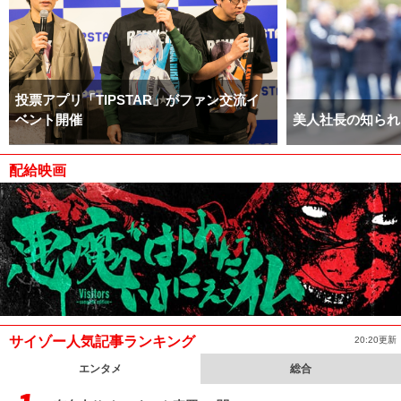
投票アプリ「TIPSTAR」がファン交流イ
ベント開催
美人社長の知られ
配給映画
サイゾー人気記事ランキング
20:20更新
エンタメ
総合