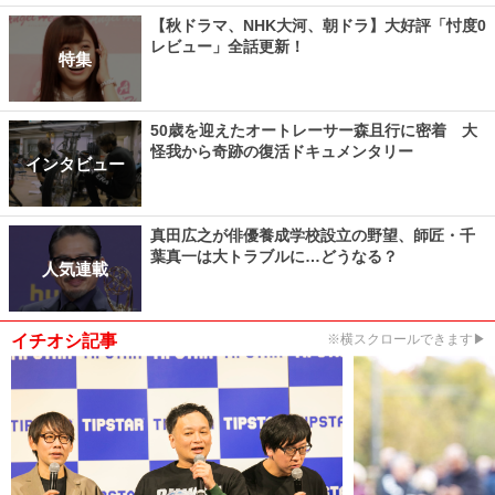
【秋ドラマ、NHK大河、朝ドラ】大好評「忖度0
レビュー」全話更新！
特集
50歳を迎えたオートレーサー森且行に密着 大
怪我から奇跡の復活ドキュメンタリー
インタビュー
真田広之が俳優養成学校設立の野望、師匠・千
葉真一は大トラブルに…どうなる？
人気連載
イチオシ記事
※横スクロールできます▶