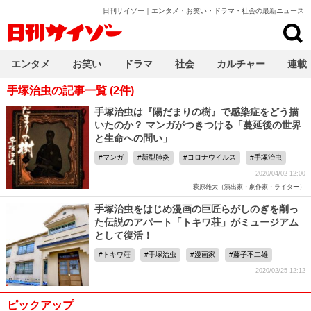
日刊サイゾー｜エンタメ・お笑い・ドラマ・社会の最新ニュース
日刊サイゾー
エンタメ
お笑い
ドラマ
社会
カルチャー
連載
手塚治虫の記事一覧 (2件)
手塚治虫は『陽だまりの樹』で感染症をどう描
いたのか？ マンガがつきつける「蔓延後の世界
と生命への問い」
マンガ
新型肺炎
コロナウイルス
手塚治虫
2020/04/02 12:00
萩原雄太（演出家・劇作家・ライター）
手塚治虫をはじめ漫画の巨匠らがしのぎを削っ
た伝説のアパート「トキワ荘」がミュージアム
として復活！
トキワ荘
手塚治虫
漫画家
藤子不二雄
2020/02/25 12:12
ピックアップ