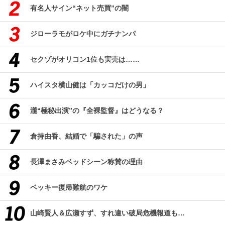
有名人サイン“ネット売買”の闇
ジローラモがロケ中にガチナンパ
セクゾがオリコン1位も実売は……
ハイスタ横山健は「カッコだけの男」
瀧“極秘出演”の『全裸監督』はどうなる？
倉持由香、結婚で「騙された」の声
長澤まさみベッドシーン称賛の理由
ベッキー復帰難航のワケ
山崎賢人＆広瀬すず、すれ違い破局危機報道も…