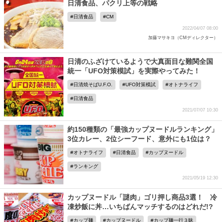
日清食品、パクリ上等の戦略
日清食品
CM
2022/04/07 08:00
加藤マサキヨ（CMディレクター）
日清のふざけているようで大真面目な難関全国
統一「UFO対策模試」を実際やってみた！
日清焼そばU.F.O.
UFO対策模試
オトナライフ
日清食品
2021/07/07 10:30
約150種類の「最強カップヌードルランキング」
3位カレー、2位シーフード、意外にも1位は？
オトナライフ
日清食品
カップヌードル
ランキング
2021/05/19 12:30
カップヌードル「謎肉」ゴリ押し商品3選！ 冷
凍炒飯に丼…いちばんマッチするのはどれだ!?
カップ麺
カップヌードル
カップ麺一行３昧