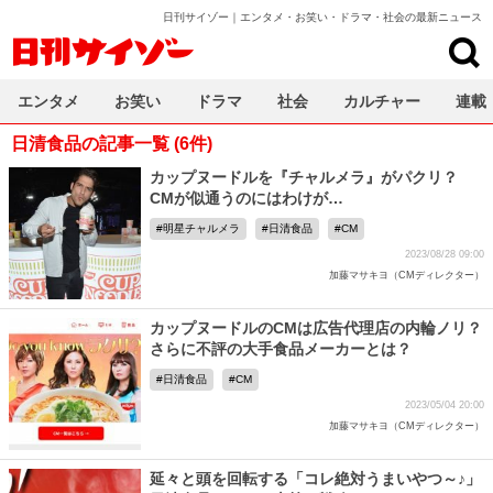
日刊サイゾー｜エンタメ・お笑い・ドラマ・社会の最新ニュース
日刊サイゾー
エンタメ
お笑い
ドラマ
社会
カルチャー
連載
日清食品の記事一覧 (6件)
カップヌードルを『チャルメラ』がパクリ？
CMが似通うのにはわけが…
明星チャルメラ
日清食品
CM
2023/08/28 09:00
加藤マサキヨ（CMディレクター）
カップヌードルのCMは広告代理店の内輪ノリ？
さらに不評の大手食品メーカーとは？
日清食品
CM
2023/05/04 20:00
加藤マサキヨ（CMディレクター）
延々と頭を回転する「コレ絶対うまいやつ～♪」