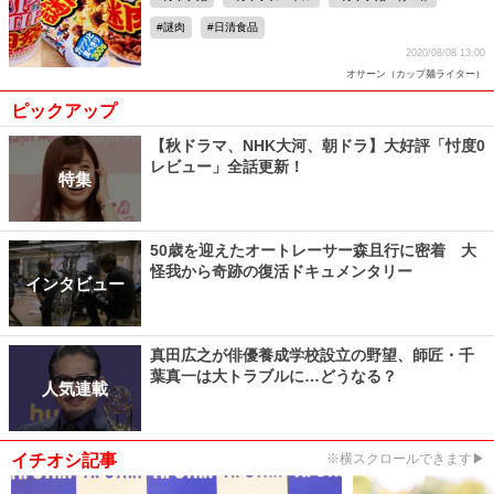
謎肉
日清食品
2020/08/08 13:00
オサーン（カップ麺ライター）
ピックアップ
【秋ドラマ、NHK大河、朝ドラ】大好評「忖度0
レビュー」全話更新！
特集
50歳を迎えたオートレーサー森且行に密着 大
怪我から奇跡の復活ドキュメンタリー
インタビュー
真田広之が俳優養成学校設立の野望、師匠・千
葉真一は大トラブルに…どうなる？
人気連載
イチオシ記事
※横スクロールできます▶