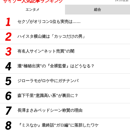
サイゾー人気記事ランキング
14:20更新
エンタメ
総合
セクゾがオリコン1位も実売は……
ハイスタ横山健は「カッコだけの男」
有名人サイン“ネット売買”の闇
瀧“極秘出演”の『全裸監督』はどうなる？
ジローラモがロケ中にガチナンパ
森下千里“意識高い系”が裏目に？
長澤まさみベッドシーン称賛の理由
『ミスなか』最終話“ガロ編”に落胆したワケ