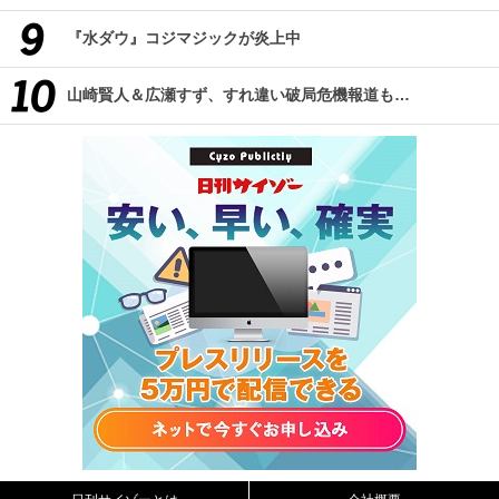
『水ダウ』コジマジックが炎上中
山崎賢人＆広瀬すず、すれ違い破局危機報道も…