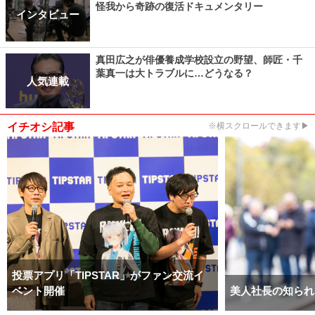
怪我から奇跡の復活ドキュメンタリー
インタビュー
真田広之が俳優養成学校設立の野望、師匠・千
葉真一は大トラブルに…どうなる？
人気連載
イチオシ記事
※横スクロールできます▶
投票アプリ「TIPSTAR」がファン交流イ
ベント開催
美人社長の知られ