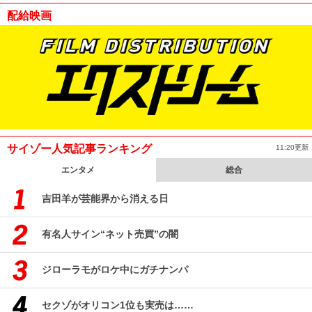
配給映画
サイゾー人気記事ランキング
11:20更新
エンタメ
総合
吉田羊が芸能界から消える日
有名人サイン“ネット売買”の闇
ジローラモがロケ中にガチナンパ
セクゾがオリコン1位も実売は……