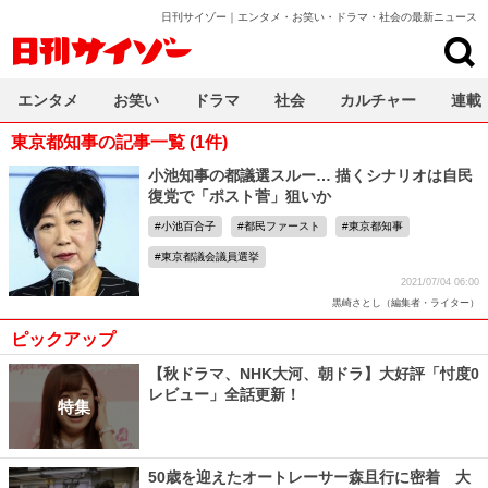
日刊サイゾー｜エンタメ・お笑い・ドラマ・社会の最新ニュース
日刊サイゾー
エンタメ
お笑い
ドラマ
社会
カルチャー
連載
東京都知事の記事一覧 (1件)
小池知事の都議選スルー… 描くシナリオは自民
復党で「ポスト菅」狙いか
小池百合子
都民ファースト
東京都知事
東京都議会議員選挙
2021/07/04 06:00
黒崎さとし（編集者・ライター）
ピックアップ
【秋ドラマ、NHK大河、朝ドラ】大好評「忖度0
レビュー」全話更新！
特集
50歳を迎えたオートレーサー森且行に密着 大