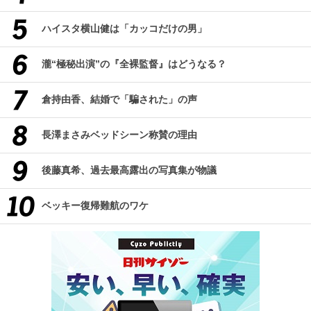
ハイスタ横山健は「カッコだけの男」
瀧“極秘出演”の『全裸監督』はどうなる？
倉持由香、結婚で「騙された」の声
長澤まさみベッドシーン称賛の理由
後藤真希、過去最高露出の写真集が物議
ベッキー復帰難航のワケ