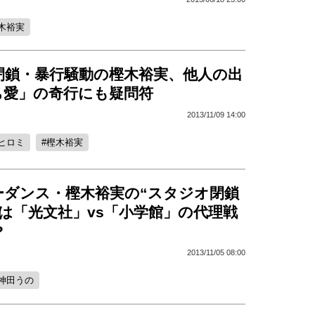
木裕実
閉鎖・暴行騒動の樫木裕実、他人の出
ち愛」の奇行にも疑問符
2013/11/09 14:00
ヒロミ
樫木裕実
ーダンス・樫木裕実の“スタジオ閉鎖
は「光文社」vs「小学館」の代理戦
?
2013/11/05 08:00
神田うの