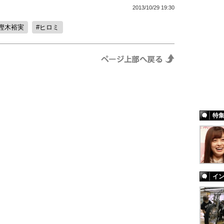
2013/10/29 19:30
樫木裕実
ヒロミ
特
イ