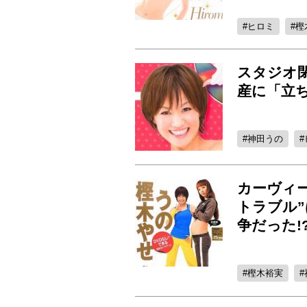
ヒロミ
樫
スタジオ
産に「立
神田うの
カーヴィ
トラブル”
争だった!
樫木裕実