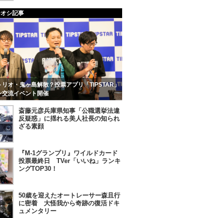
チオシ記事
リオ・鬼ヶ島解散？投票アプリ「TIPSTAR」
ン交流イベント開催
斎藤元彦兵庫県知事「公職選挙法違
反疑惑」に揺れる美人社長の知られ
ざる素顔
『M-1グランプリ』ワイルドカード
投票最終日 TVer「いいね」ランキ
ングTOP30！
50歳を迎えたオートレーサー森且行
に密着 大怪我から奇跡の復活ドキ
ュメンタリー