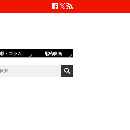
載・コラム
配給映画