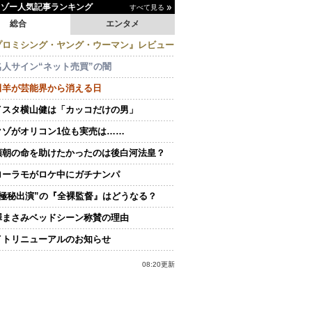
イゾー人気記事ランキング
すべて見る
総合
エンタメ
プロミシング・ヤング・ウーマン』レビュー
名人サイン“ネット売買”の闇
田羊が芸能界から消える日
イスタ横山健は「カッコだけの男」
クゾがオリコン1位も実売は……
頼朝の命を助けたかったのは後白河法皇？
ローラモがロケ中にガチナンパ
“極秘出演”の『全裸監督』はどうなる？
澤まさみベッドシーン称賛の理由
イトリニューアルのお知らせ
08:20更新