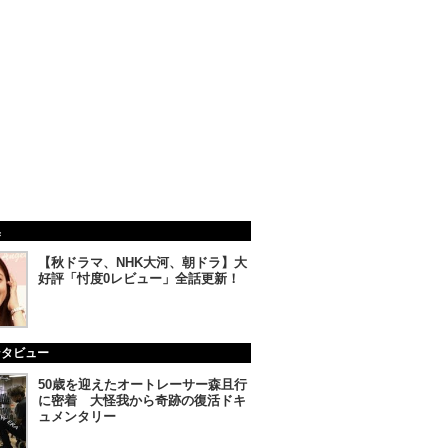
集
【秋ドラマ、NHK大河、朝ドラ】大
好評「忖度0レビュー」全話更新！
ンタビュー
50歳を迎えたオートレーサー森且行
に密着 大怪我から奇跡の復活ドキ
ュメンタリー