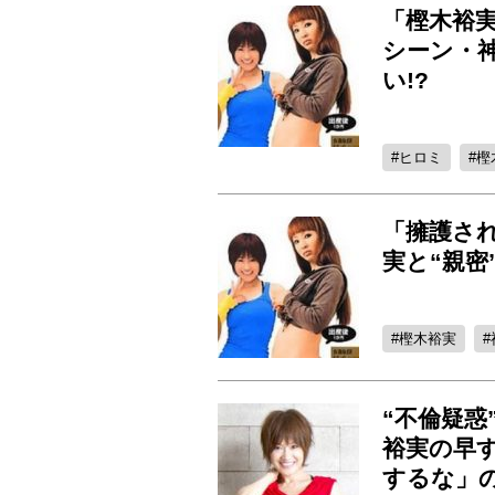
「樫木裕
シーン・
い!?
ヒロミ
樫
「擁護さ
実と“親密
樫木裕実
“不倫疑惑
裕実の早
するな」