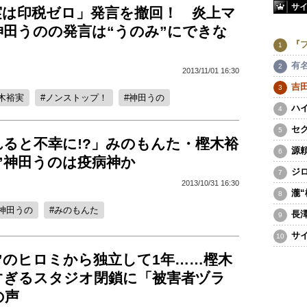
サ
実は印税ゼロ」発言を撤回！ 炎上マ
神田うのの発言は“うのみ”にできな
『
有
2013/11/01 16:30
吉
木裕実
ノンストップ！
神田うの
ハ
セ
れると不幸に!?」みのもんた・樫木裕
源
”神田うのは疫病神か
ジ
2013/10/31 16:30
瀧
神田うの
みのもんた
長
サ
”のヒロミから独立して1年……樫木
すぎるスタジオ閉鎖に「被害者ヅラ
の声