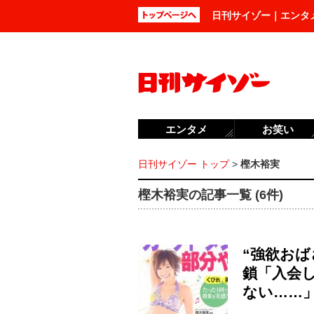
日刊サイゾー｜エンタ
エンタメ
お笑い
日刊サイゾー トップ
>
樫木裕実
樫木裕実の記事一覧 (6件)
“強欲お
鎖「入会
ない……