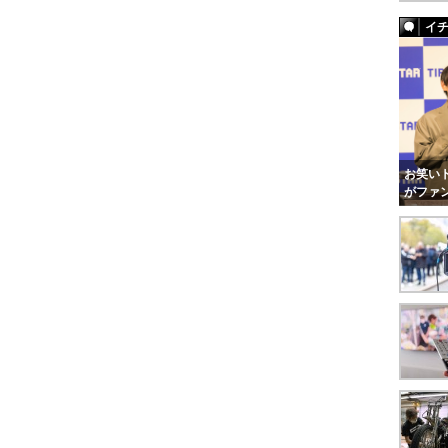
イ
お笑いト
がファ