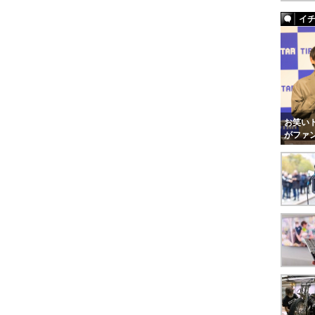
イ
お笑いト
がファ