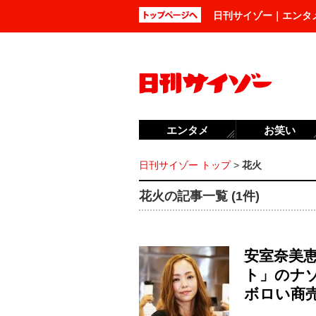
日刊サイゾー｜エンタ
エンタメ
お笑い
日刊サイゾー トップ
>
花火
花火の記事一覧 (1件)
安室奈美
ト」のナ
ボロい商