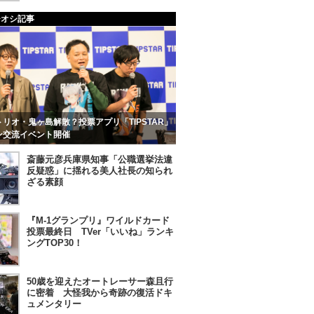
チオシ記事
リオ・鬼ヶ島解散？投票アプリ「TIPSTAR」
ン交流イベント開催
斎藤元彦兵庫県知事「公職選挙法違
反疑惑」に揺れる美人社長の知られ
ざる素顔
『M-1グランプリ』ワイルドカード
投票最終日 TVer「いいね」ランキ
ングTOP30！
50歳を迎えたオートレーサー森且行
に密着 大怪我から奇跡の復活ドキ
ュメンタリー