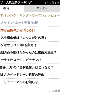
イゾー人気記事ランキング
すべて見る
総合
エンタメ
プロミシング・ヤング・ウーマン』レビュー
名人サイン“ネット売買”の闇
田羊が芸能界から消える日
イスタ横山健は「カッコだけの男」
クゾがオリコン1位も実売は……
頼朝の命を助けたかったのは後白河法皇？
ローラモがロケ中にガチナンパ
“極秘出演”の『全裸監督』はどうなる？
澤まさみベッドシーン称賛の理由
イトリニューアルのお知らせ
07:20更新