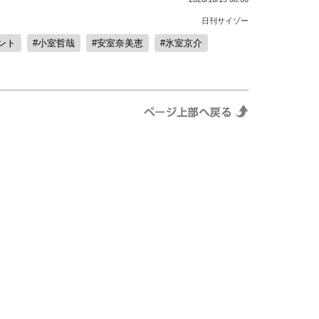
日刊サイゾー
ント
小室哲哉
安室奈美恵
氷室京介