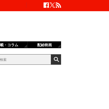
載・コラム
配給映画