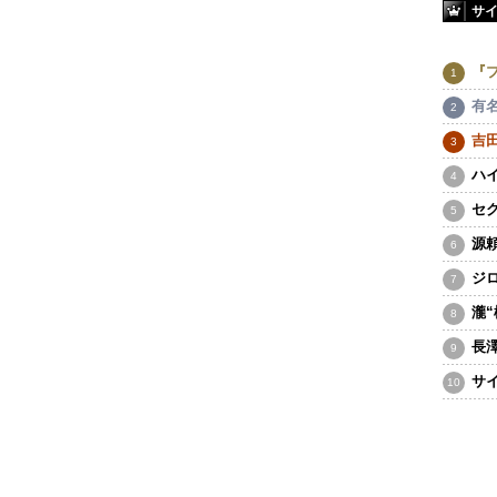
サ
『
有
吉
ハ
セ
源
ジ
瀧
長
サ