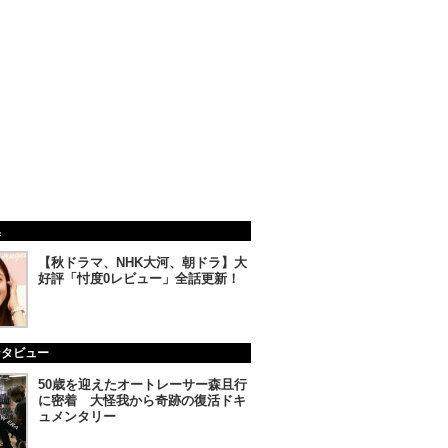
集
【秋ドラマ、NHK大河、朝ドラ】大
好評「忖度0レビュー」全話更新！
ンタビュー
50歳を迎えたオートレーサー森且行
に密着 大怪我から奇跡の復活ドキ
ュメンタリー