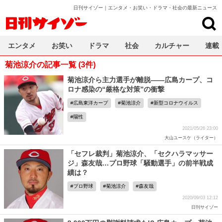
日刊サイゾー｜エンタメ・お笑い・ドラマ・社会の最新ニュース
日刊サイゾー
エンタメ
お笑い
ドラマ
社会
カルチャー
連載
菊池涼介の記事一覧 (3件)
菊池涼介ら主力選手が離脱――広島カープ、コ
ロナ感染の“厳格な対策”の衝撃
広島東洋カープ
菊池涼介
新型コロナウイルス
陽性
2021/05/26 23:00
大山ユースケ（ライター）
「セフレ裁判」菊池涼介、「セクハラマッサー
ジ」森友哉…プロ野球「騒動選手」の前半戦成
績は？
プロ野球
菊池涼介
森友哉
2020/09/03 12:12
日刊サイゾー