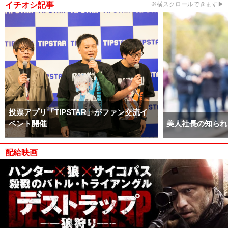
イチオシ記事
※横スクロールできます▶
投票アプリ「TIPSTAR」がファン交流イ
ベント開催
美人社長の知られ
配給映画