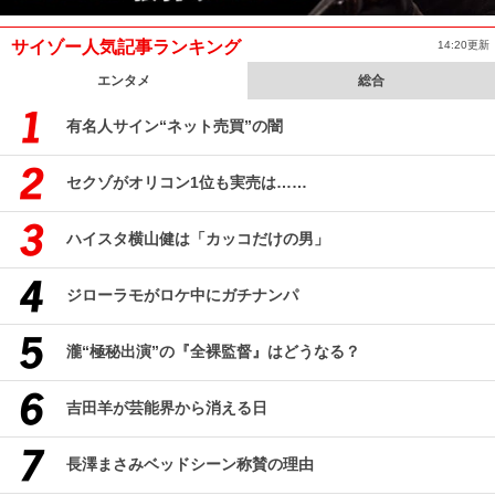
サイゾー人気記事ランキング
14:20更新
エンタメ
総合
有名人サイン“ネット売買”の闇
セクゾがオリコン1位も実売は……
ハイスタ横山健は「カッコだけの男」
ジローラモがロケ中にガチナンパ
瀧“極秘出演”の『全裸監督』はどうなる？
吉田羊が芸能界から消える日
長澤まさみベッドシーン称賛の理由