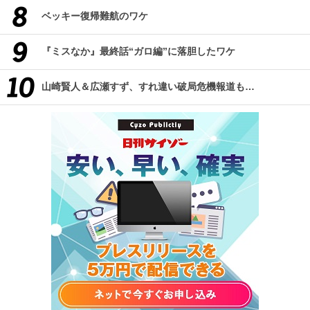
ベッキー復帰難航のワケ
『ミスなか』最終話“ガロ編”に落胆したワケ
山崎賢人＆広瀬すず、すれ違い破局危機報道も…