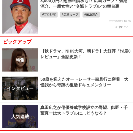
8,000万円の慰謝料請求も!? 広島カープ・菊池
涼介、一般女性と“交際トラブル”の舞台裏
プロ野球
広島カープ
菊池涼介
2020/03/15 10:00
日刊サイゾー
ピックアップ
【秋ドラマ、NHK大河、朝ドラ】大好評「忖度0
レビュー」全話更新！
特集
50歳を迎えたオートレーサー森且行に密着 大
怪我から奇跡の復活ドキュメンタリー
インタビュー
真田広之が俳優養成学校設立の野望、師匠・千
葉真一は大トラブルに…どうなる？
人気連載