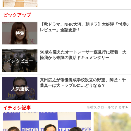
ピックアップ
【秋ドラマ、NHK大河、朝ドラ】大好評「忖度0
レビュー」全話更新！
特集
50歳を迎えたオートレーサー森且行に密着 大
怪我から奇跡の復活ドキュメンタリー
インタビュー
真田広之が俳優養成学校設立の野望、師匠・千
葉真一は大トラブルに…どうなる？
人気連載
イチオシ記事
※横スクロールできます▶