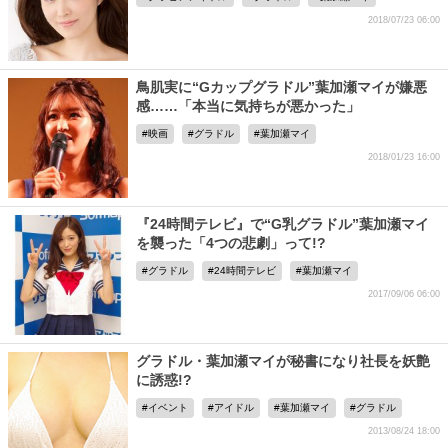
2018/07/23 06:00
鳥肌実に“Gカップグラドル”葉加瀬マイが嫌悪
感……「本当に気持ちが悪かった」
映画
グラドル
葉加瀬マイ
2018/01/23 16:00
『24時間テレビ』で“G乳グラドル”葉加瀬マイ
を襲った「4つの悲劇」って!?
グラドル
24時間テレビ
葉加瀬マイ
2017/09/06 06:00
グラドル・葉加瀬マイが秘書になり社長を妖艶
に誘惑!?
イベント
アイドル
葉加瀬マイ
グラドル
2013/08/24 18:00