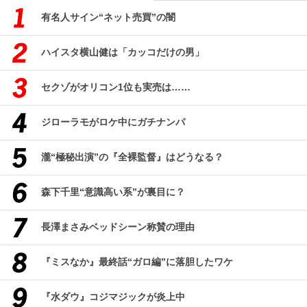
有名人サイン“ネット売買”の闇
ハイスタ横山健は「カッコだけの男」
セクゾがオリコン1位も実売は……
ジローラモがロケ中にガチナンパ
瀧“極秘出演”の『全裸監督』はどうなる？
森下千里“意識高い系”が裏目に？
長澤まさみベッドシーン称賛の理由
『ミスなか』最終話“ガロ編”に落胆したワケ
『水ダウ』コジマジックが炎上中