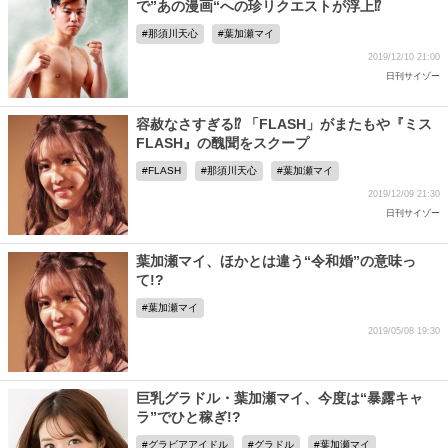
で”あの漫画“への珍リクエストが浮上⁉
那須川天心
葉加瀬マイ
2019/12/10 21:00
日刊サイゾー
容赦なさすぎる⁉ 「FLASH」がまたもや『ミス
FLASH』の醜聞をスクープ
FLASH
那須川天心
葉加瀬マイ
2019/12/09 21:30
日刊サイゾー
葉加瀬マイ、ほかとは違う“令和婚”の意味っ
て!?
葉加瀬マイ
2019/05/08 19:30
巨乳グラドル・葉加瀬マイ、今度は“暴露キャ
ラ”でひと稼ぎ!?
グラビアアイドル
グラドル
葉加瀬マイ