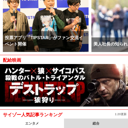
投票アプリ「TIPSTAR」がファン交流イ
ベント開催
美人社長の知られ
配給映画
サイゾー人気記事ランキング
1:20更新
エンタメ
総合