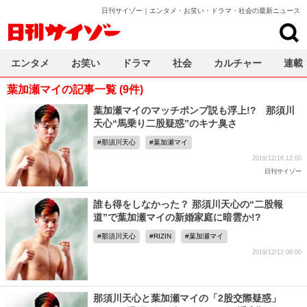
日刊サイゾー｜エンタメ・お笑い・ドラマ・社会の最新ニュース
日刊サイゾー
エンタメ
お笑い
ドラマ
社会
カルチャー
連載
葉加瀬マイの記事一覧 (9件)
葉加瀬マイのマッチポンプ説も浮上!? 那須川
天心“馬乗り二股疑惑”のキナ臭さ
那須川天心
葉加瀬マイ
2019/12/16 12:00
日刊サイゾー
誰も得をしなかった？ 那須川天心の“二股報
道”で葉加瀬マイの新婚家庭に暗雲か!?
那須川天心
RIZIN
葉加瀬マイ
2019/12/12 06:00
那須川天心と葉加瀬マイの「2股交際疑惑」