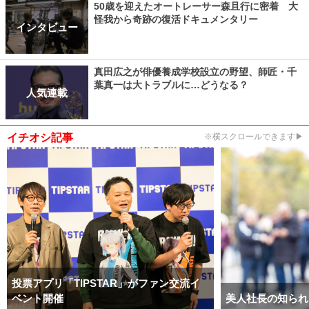
50歳を迎えたオートレーサー森且行に密着 大
怪我から奇跡の復活ドキュメンタリー
インタビュー
真田広之が俳優養成学校設立の野望、師匠・千
葉真一は大トラブルに…どうなる？
人気連載
イチオシ記事
※横スクロールできます▶
投票アプリ「TIPSTAR」がファン交流イ
ベント開催
美人社長の知られ