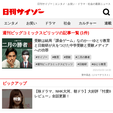
日刊サイゾー｜エンタメ・お笑い・ドラマ・社会の最新ニュース
日刊サイゾー
エンタメ
お笑い
ドラマ
社会
カルチャー
連載
週刊ビッグコミックスピリッツの記事一覧 (1件)
受験は結局「課金ゲーム」なのか──ゆとり教育
と日能研が火をつけた中学受験と受験メディア
への功罪
サイゾー
教育
受験
二月の勝者
週刊ビッグコミックスピリッツ
日能研
ゆとり教育
2021/01/03 14:00
里中高志（ジャーナリスト）
ピックアップ
【秋ドラマ、NHK大河、朝ドラ】大好評「忖度0
レビュー」全話更新！
特集