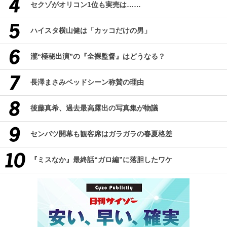
セクゾがオリコン1位も実売は……
ハイスタ横山健は「カッコだけの男」
瀧“極秘出演”の『全裸監督』はどうなる？
長澤まさみベッドシーン称賛の理由
後藤真希、過去最高露出の写真集が物議
センバツ開幕も観客席はガラガラの春夏格差
『ミスなか』最終話“ガロ編”に落胆したワケ