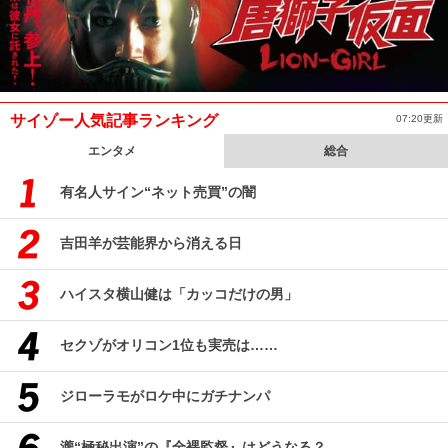
サイゾー人気記事ランキング
07:20更新
エンタメ
総合
有名人サイン“ネット売買”の闇
吉田羊が芸能界から消える日
ハイスタ横山健は「カッコだけの男」
セクゾがオリコン1位も実売は……
ジローラモがロケ中にガチナンパ
瀧“極秘出演”の『全裸監督』はどうなる？