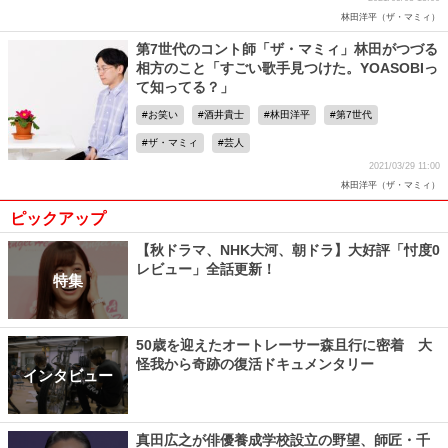
林田洋平（ザ・マミィ）
第7世代のコント師「ザ・マミィ」林田がつづる
相方のこと「すごい歌手見つけた。YOASOBIっ
て知ってる？」
お笑い
酒井貴士
林田洋平
第7世代
ザ・マミィ
芸人
2021/03/29 11:00
林田洋平（ザ・マミィ）
ピックアップ
【秋ドラマ、NHK大河、朝ドラ】大好評「忖度0
レビュー」全話更新！
特集
50歳を迎えたオートレーサー森且行に密着 大
怪我から奇跡の復活ドキュメンタリー
インタビュー
真田広之が俳優養成学校設立の野望、師匠・千