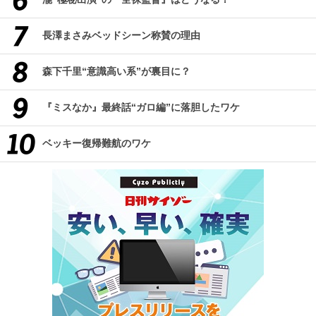
長澤まさみベッドシーン称賛の理由
森下千里“意識高い系”が裏目に？
『ミスなか』最終話“ガロ編”に落胆したワケ
ベッキー復帰難航のワケ