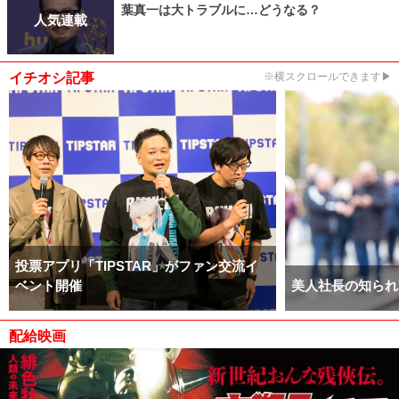
葉真一は大トラブルに…どうなる？
人気連載
イチオシ記事
※横スクロールできます▶
投票アプリ「TIPSTAR」がファン交流イ
ベント開催
美人社長の知られ
配給映画