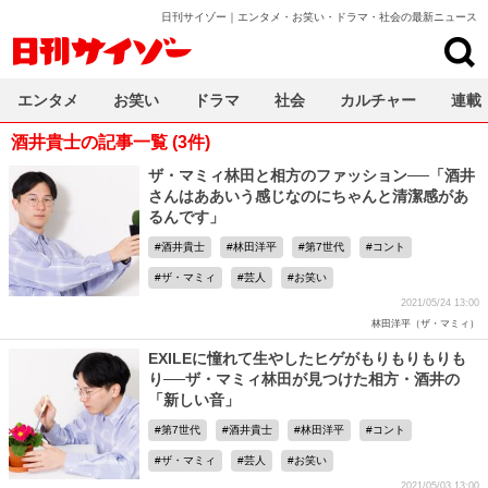
日刊サイゾー｜エンタメ・お笑い・ドラマ・社会の最新ニュース
日刊サイゾー
エンタメ
お笑い
ドラマ
社会
カルチャー
連載
酒井貴士の記事一覧 (3件)
ザ・マミィ林田と相方のファッション──「酒井
さんはああいう感じなのにちゃんと清潔感があ
るんです」
酒井貴士
林田洋平
第7世代
コント
ザ・マミィ
芸人
お笑い
2021/05/24 13:00
林田洋平（ザ・マミィ）
EXILEに憧れて生やしたヒゲがもりもりもりも
り──ザ・マミィ林田が見つけた相方・酒井の
「新しい音」
第7世代
酒井貴士
林田洋平
コント
ザ・マミィ
芸人
お笑い
2021/05/03 13:00