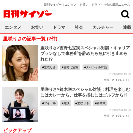
日刊サイゾー｜エンタメ・お笑い・ドラマ・社会の最新ニュース
日刊サイゾー
エンタメ
お笑い
ドラマ
社会
カルチャー
連載
里咲りさの記事一覧 (2件)
里咲りさ×吉野七宝実スペシャル対談：キャリア
プランなしで事務所を辞めたら魚に引き止めら
れた!?
里咲りさ
吉野七宝実
スペシャル対談
2021/04/10 19:00
里咲りさ（タレント）
里咲りさ×鈴木咲スペシャル対談：料理を楽しむ
にはカレーから、仕事を掴むにはゴルフから!?
アイドル
対談
里咲りさ
鈴木咲
2021/03/04 18:00
里咲りさ（タレント）
ピックアップ