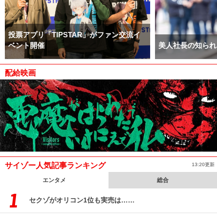
投票アプリ「TIPSTAR」がファン交流イ
ベント開催
美人社長の知られ
配給映画
サイゾー人気記事ランキング
13:20更新
エンタメ
総合
セクゾがオリコン1位も実売は……