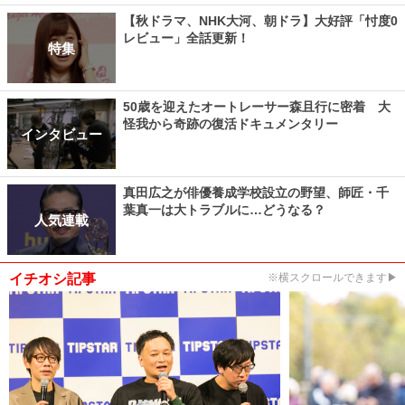
【秋ドラマ、NHK大河、朝ドラ】大好評「忖度0
レビュー」全話更新！
特集
50歳を迎えたオートレーサー森且行に密着 大
怪我から奇跡の復活ドキュメンタリー
インタビュー
真田広之が俳優養成学校設立の野望、師匠・千
葉真一は大トラブルに…どうなる？
人気連載
イチオシ記事
※横スクロールできます▶