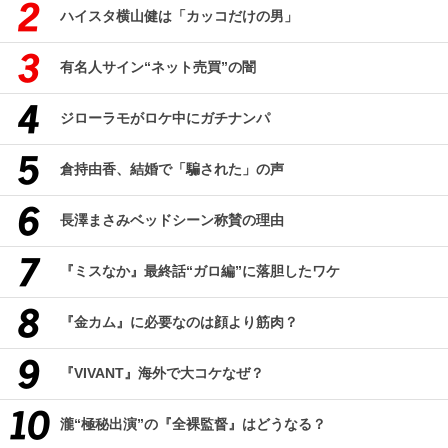
ハイスタ横山健は「カッコだけの男」
有名人サイン“ネット売買”の闇
ジローラモがロケ中にガチナンパ
倉持由香、結婚で「騙された」の声
長澤まさみベッドシーン称賛の理由
『ミスなか』最終話“ガロ編”に落胆したワケ
『金カム』に必要なのは顔より筋肉？
『VIVANT』海外で大コケなぜ？
瀧“極秘出演”の『全裸監督』はどうなる？