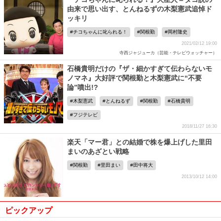
由来で思い出す、とんねるずの木梨憲武追悼ド
ッキリ
チコちゃんに叱られる！
関根勤
岡村隆史
2021/02/12 19:00
寺西ジャジューカ（芸能・テレビウォッチャー）
石橋貴明だけの『ザ・細かすぎて伝わらないモ
ノマネ』大好評で関根勤と木梨憲武に“不要
論”噴出!?
木梨憲武
とんねるず
関根勤
石橋貴明
フジテレビ
2018/11/27 16:30
楽天「マー君」との結婚で株を爆上げした里田
まいのあざとい戦略
関根勤
里田まい
田中将大
2013/10/12 14:00
ピックアップ