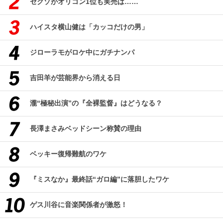
セクゾがオリコン1位も実売は……
ハイスタ横山健は「カッコだけの男」
ジローラモがロケ中にガチナンパ
吉田羊が芸能界から消える日
瀧“極秘出演”の『全裸監督』はどうなる？
長澤まさみベッドシーン称賛の理由
ベッキー復帰難航のワケ
『ミスなか』最終話“ガロ編”に落胆したワケ
ゲス川谷に音楽関係者が激怒！