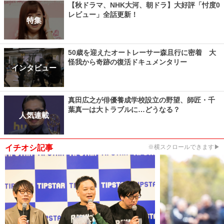
【秋ドラマ、NHK大河、朝ドラ】大好評「忖度0
レビュー」全話更新！
特集
50歳を迎えたオートレーサー森且行に密着 大
怪我から奇跡の復活ドキュメンタリー
インタビュー
真田広之が俳優養成学校設立の野望、師匠・千
葉真一は大トラブルに…どうなる？
人気連載
イチオシ記事
※横スクロールできます▶