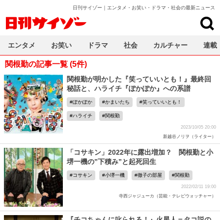
日刊サイゾー｜エンタメ・お笑い・ドラマ・社会の最新ニュース
日刊サイゾー
エンタメ
お笑い
ドラマ
社会
カルチャー
連載
関根勤の記事一覧 (5件)
関根勤が明かした『笑っていいとも！』最終回
秘話と、ハライチ『ぽかぽか』への系譜
ぽかぽか
かまいたち
笑っていいとも！
ハライチ
関根勤
2023/10/05 20:00
新越谷ノリヲ（ライター）
「コサキン」2022年に露出増加？ 関根勤と小
堺一機の”下積み”と起死回生
コサキン
小堺一機
徹子の部屋
関根勤
2022/02/11 19:00
寺西ジャジューカ（芸能・テレビウォッチャー）
『チコちゃんに叱られる！』火星人＝タコ説の