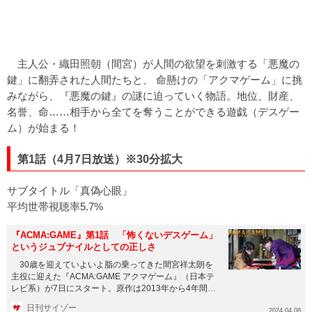
主人公・織田照朝（間宮）が人間の欲望を刺激する「悪魔の
鍵」に翻弄された人間たちと、 命懸けの「アクマゲーム」に挑
みながら、『悪魔の鍵』の謎に迫っていく物語。地位、財産、
名誉、命……相手から全てを奪うことができる遊戯（デスゲー
ム）が始まる！
第1話（4月7日放送）※30分拡大
サブタイトル「真偽心眼」
平均世帯視聴率5.7%
『ACMA:GAME』第1話 「怖くないデスゲーム」
というジュブナイルとしての正しさ
30歳を迎えていよいよ脂の乗ってきた間宮祥太朗を
主役に迎えた『ACMA:GAME アクマゲーム』（日本テ
レビ系）が7日にスタート。原作は2013年から4年間
「週刊少年...
日刊サイゾー
2024.04.08