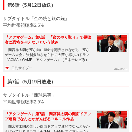
第6話（5月12日放送）
サブタイトル「金の銃と銀の銃」
平均世帯視聴率3.5%
『アクマゲーム』第6話 「命のやり取り」で視聴
者に恐怖を与えないという試み
間宮祥太朗が変な鍵に運命を翻弄されながら、変な
ゲーム大会に強制参加させられて大変な感じのドラマ
『ACMA：GAME アクマゲーム』（日本テレビ系）も
第6話。佳境に入っ...
日刊サイゾー
2024.05.13
第7話（5月19日放送）
サブタイトル「籠球果実」
平均世帯視聴率2.9%
『アクマゲーム』第7話 間宮祥太朗の顔面ドアッ
プ連発でなんとかがんばるユルユル作品
間宮祥太朗の美しい顔面ドアップ連発でなんとかが
んばっているドラマ『ACMA：GAME アクマゲーム』