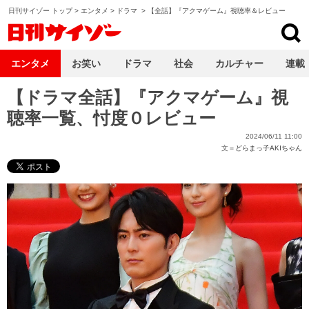
日刊サイゾー トップ
>
エンタメ
>
ドラマ
>
【全話】『アクマゲーム』視聴率＆レビュー
日刊サイゾー
エンタメ
お笑い
ドラマ
社会
カルチャー
連載
【ドラマ全話】『アクマゲーム』視
聴率一覧、忖度０レビュー
2024/06/11 11:00
文＝
どらまっ子AKIちゃん