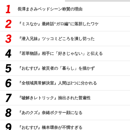
長澤まさみベッドシーン称賛の理由
『ミスなか』最終話“ガロ編”に落胆したワケ
『潜入兄妹』ツッコミどころを潰し切った
『若草物語』相手に「好きじゃない」と伝える
『おむすび』被災者の「暮らし」を描かず
『全領域異常解決室』人間は2つに分かれる
『嘘解きレトリック』抽出された普遍性
『あのクズ』奈緒ボクサー顔になる
『おむすび』橋本環奈が不憫すぎる