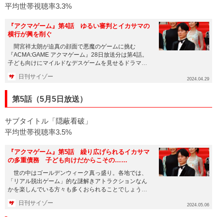
平均世帯視聴率3.3%
『アクマゲーム』第4話 ゆるい審判とイカサマの
横行が興を削ぐ
間宮祥太朗が迫真の顔面で悪魔のゲームに挑む
『ACMA:GAME アクマゲーム』28日放送分は第4話。
子ども向けにマイルドなデスゲームを見せるドラマか
と思いきや、前回の...
日刊サイゾー
2024.04.29
第5話（5月5日放送）
サブタイトル「隠蔽看破」
平均世帯視聴率3.5%
『アクマゲーム』第5話 繰り広げられるイカサマ
の多重債務 子ども向けだからこその……
世の中はゴールデンウィーク真っ盛り。各地では、
「リアル脱出ゲーム」的な謎解きアトラクションなん
かを楽しんでいる方々も多くおられることでしょう。
5日に放送された『A...
日刊サイゾー
2024.05.06