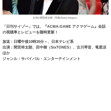
主演の間宮祥太朗（写真/Getty Images）
「日刊サイゾー」では、『ACMA:GAME アクマゲーム』全話
の視聴率とレビューを随時更新！
放送：日曜午後10時30分～、日本テレビ系
出演：間宮祥太朗、田中樹（SixTONES）、古川琴音、竜星涼
ほか
ジャンル：サバイバル・エンターテインメント