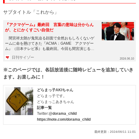
サブタイトル「これから」
『アクマゲーム』最終回 言葉の意味は分からん
が、とにかくすごい自信だ
間宮祥太朗が鬼気迫る顔面で全然おもしろくないゲ
ームに命を懸けてきた『ACMA：GAME アクマゲー
ム』（日本テレビ系）も最終回。今回も間宮演じる照
朝くんの顔面は鬼気迫...
日刊サイゾー
2024.06.10
※このページでは、各話放送後に随時レビューを追加していき
ます。お楽しみに！
どらまっ子AKIちゃん
どらまっ子です。
どらまっこあきちゃん
記事一覧
Twitter:
@dorama_child
https://note.com/dorama_child
最終更新：
2024/06/11 11:01