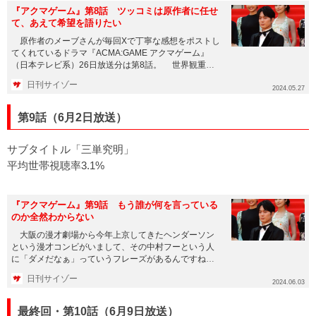
『アクマゲーム』第8話 ツッコミは原作者に任せ
て、あえて希望を語りたい
原作者のメーブさんが毎回Xで丁寧な感想をポストし
てくれているドラマ『ACMA:GAME アクマゲーム』
（日本テレビ系）26日放送分は第8話。 世界観重
視、キャラクタ...
日刊サイゾー
2024.05.27
第9話（6月2日放送）
サブタイトル「三単究明」
平均世帯視聴率3.1%
『アクマゲーム』第9話 もう誰が何を言っている
のか全然わからない
大阪の漫才劇場から今年上京してきたヘンダーソン
という漫才コンビがいまして、その中村フーという人
に「ダメだなぁ」っていうフレーズがあるんですね。
「ダメだなぁ」って、ほん...
日刊サイゾー
2024.06.03
最終回・第10話（6月9日放送）