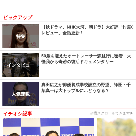
ピックアップ
【秋ドラマ、NHK大河、朝ドラ】大好評「忖度0
レビュー」全話更新！
特集
50歳を迎えたオートレーサー森且行に密着 大
怪我から奇跡の復活ドキュメンタリー
インタビュー
真田広之が俳優養成学校設立の野望、師匠・千
葉真一は大トラブルに…どうなる？
人気連載
イチオシ記事
※横スクロールできます▶