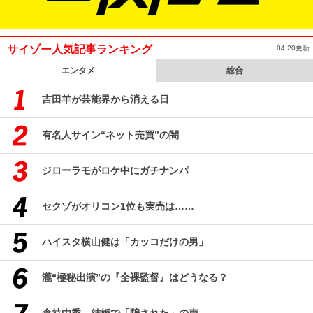
サイゾー人気記事ランキング
04:20更新
エンタメ
総合
吉田羊が芸能界から消える日
有名人サイン“ネット売買”の闇
ジローラモがロケ中にガチナンパ
セクゾがオリコン1位も実売は……
ハイスタ横山健は「カッコだけの男」
瀧“極秘出演”の『全裸監督』はどうなる？