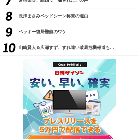
倉持由香、結婚で「騙された」の声
長澤まさみベッドシーン称賛の理由
ベッキー復帰難航のワケ
山崎賢人＆広瀬すず、すれ違い破局危機報道も…