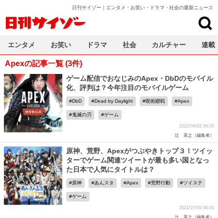
日刊サイゾー｜エンタメ・お笑い・ドラマ・社会の最新ニュース
日刊サイゾー
エンタメ
お笑い
ドラマ
社会
カルチャー
連載
Apexの記事一覧 (3件)
ゲーム配信でおなじみのApex・DbDのモバイル
化、評判は？今年注目のモバイルゲーム
DbD
Dead by Daylight
呪術廻戦
Apex
鬼滅の刃
ゲーム
2022/04/02 06:00
辻 英之（編集者）
原神、荒野、Apexがつぶやきトップ３！ツイッ
ターでゲーム関連ツイートが最も多い国となっ
た日本で人気にタイトルは？
原神
あんスタ
Apex
荒野行動
ツイステ
ゲーム
2021/07/05 06:00
辻 英之（編集者）