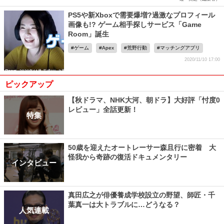
PS5や新Xboxで需要爆増?過激なプロフィール
画像も!? ゲーム相手探しサービス「Game
Room」誕生
ゲーム
Apex
荒野行動
マッチングアプリ
2020/11/10 17:00
ピックアップ
【秋ドラマ、NHK大河、朝ドラ】大好評「忖度0
レビュー」全話更新！
特集
50歳を迎えたオートレーサー森且行に密着 大
怪我から奇跡の復活ドキュメンタリー
インタビュー
真田広之が俳優養成学校設立の野望、師匠・千
葉真一は大トラブルに…どうなる？
人気連載