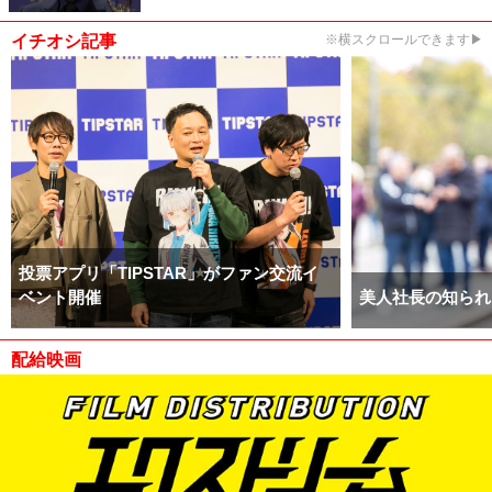
イチオシ記事
※横スクロールできます▶
投票アプリ「TIPSTAR」がファン交流イ
ベント開催
美人社長の知られ
配給映画