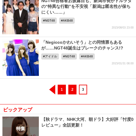
NGT48合格者お披露目も、新潟市長がドルヲタ
の“特異な行動”を不安視「新潟は匿名性が保ち
にくい……」
NGT48
AKB48
2015/08/03 23:00
「Negiccoかわいそう」との同情票もある
が……NGT48誕生はブレークのチャンス!?
アイドル
NGT48
AKB48
2015/01/31 08:00
1
2
3
ピックアップ
【秋ドラマ、NHK大河、朝ドラ】大好評「忖度0
レビュー」全話更新！
特集