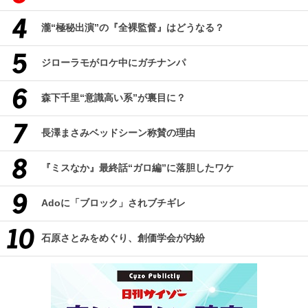
瀧“極秘出演”の『全裸監督』はどうなる？
ジローラモがロケ中にガチナンパ
森下千里“意識高い系”が裏目に？
長澤まさみベッドシーン称賛の理由
『ミスなか』最終話“ガロ編”に落胆したワケ
Adoに「ブロック」されブチギレ
石原さとみをめぐり、創価学会が内紛