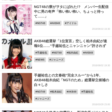
NGT48の寮がヲタにばれた!? メンバー生配信
中に男の奇声「怖い怖い怖い、ちょっと待っ
て……」
NGT48
AKB48
アイドル
2016/06/10 19:30
AKB48総選挙「1位宣言」空しく柏木由紀が速
報6位……“手越祐也とニャンニャン”許されず
手越祐也
NGT48
柏木由紀
AKB48
NEWS
ジャニーズ
2016/06/02 19:30
手越祐也との文春砲“完全スルー”から1年、
AKB48柏木由紀「NGTのため」総選挙立候補の
白々しさ
NGT48
柏木由紀
AKB48
手越祐也
ジャニーズ
2016/03/29 23:00