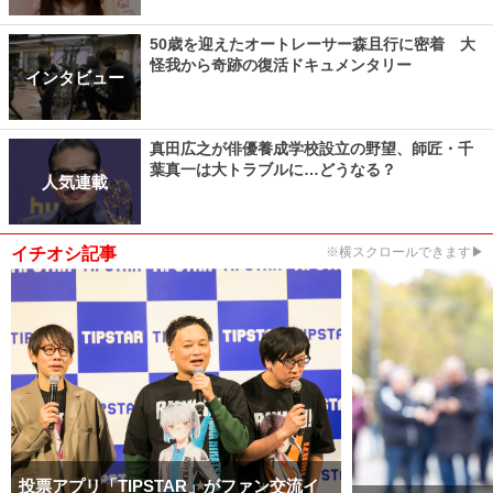
50歳を迎えたオートレーサー森且行に密着 大
怪我から奇跡の復活ドキュメンタリー
インタビュー
真田広之が俳優養成学校設立の野望、師匠・千
葉真一は大トラブルに…どうなる？
人気連載
イチオシ記事
※横スクロールできます▶
投票アプリ「TIPSTAR」がファン交流イ