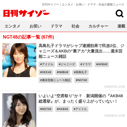
日刊サイゾー｜エンタメ・お笑い・ドラマ・社会の最新ニュース
日刊サイゾー
エンタメ
お笑い
ドラマ
社会
カルチャー
連載
NGT48の記事一覧 (67件)
高島礼子ドラマがシャブ逮捕効果で民放2位、ジ
ャニーズ＆AKBの“裏アカ”大量流出……週末芸
能ニュース雑話
アイドル
ジャニーズ
ドラマ
AKB48
SKE48
NMB48
高島礼子
週末芸能ニュース雑話
NGT48
2016/07/23 12:00
いよいよ“空席祭り”か？ 新潟開催の『AKB48
総選挙』が、まったく盛り上がっていない！
NGT48
AKB48
アイドル
2016/06/14 10:00