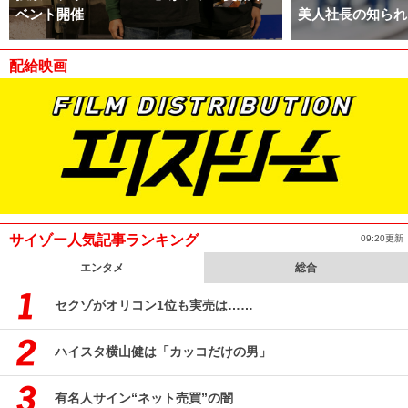
ベント開催
美人社長の知られ
配給映画
サイゾー人気記事ランキング
09:20更新
エンタメ
総合
セクゾがオリコン1位も実売は……
ハイスタ横山健は「カッコだけの男」
有名人サイン“ネット売買”の闇