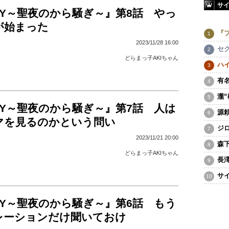
サ
DAY～聖夜のから騒ぎ～』第8話 やっ
が始まった
『
2023/11/28 16:00
セ
どらまっ子AKIちゃん
ハ
有
瀧
DAY～聖夜のから騒ぎ～』第7話 人は
源
マを見るのかという問い
ジ
2023/11/21 20:00
森
どらまっ子AKIちゃん
長
サ
DAY～聖夜のから騒ぎ～』第6話 もう
レーションだけ聞いておけ