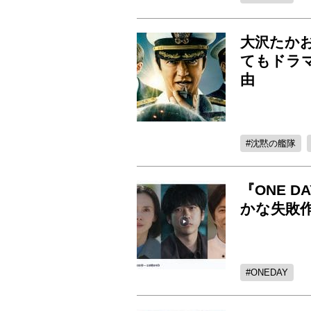
大沢たか
てもドラマ
由
沈黙の艦隊
『ONE 
かな失敗
ONEDAY