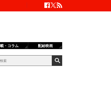
載・コラム
配給映画