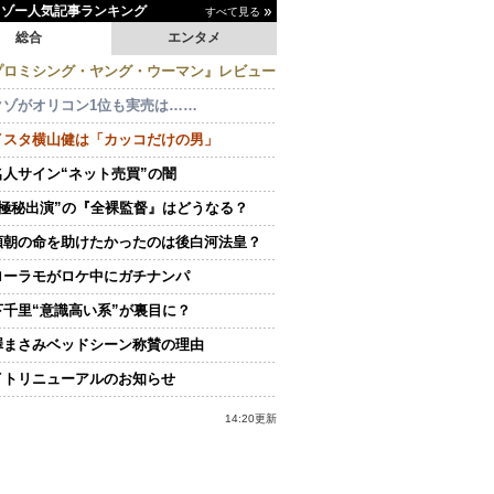
イゾー人気記事ランキング
すべて見る
総合
エンタメ
プロミシング・ヤング・ウーマン』レビュー
クゾがオリコン1位も実売は……
イスタ横山健は「カッコだけの男」
名人サイン“ネット売買”の闇
“極秘出演”の『全裸監督』はどうなる？
頼朝の命を助けたかったのは後白河法皇？
ローラモがロケ中にガチナンパ
下千里“意識高い系”が裏目に？
澤まさみベッドシーン称賛の理由
イトリニューアルのお知らせ
14:20更新