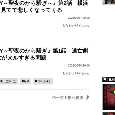
DAY～聖夜のから騒ぎ～』第2話 横浜
、見てて悲しくなってくる
2023/10/17 20:00
どらまっ子AKIちゃん
DAY～聖夜のから騒ぎ』第1話 逃亡劇
亡がヌルすぎる問題
2023/10/10 19:00
どらまっ子AKIちゃん
配
二宮和也
月9
ONEDAY