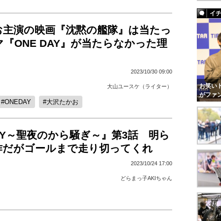
イ
お主演の映画『沈黙の艦隊』は当たっ
『ONE DAY』が当たらなかった理
2023/10/30 09:00
お笑いト
大山ユースケ（ライター）
がファ
ONEDAY
大沢たかお
DAY～聖夜のから騒ぎ～』第3話 明ら
作だがゴールまで走り切ってくれ
2023/10/24 17:00
どらまっ子AKIちゃん