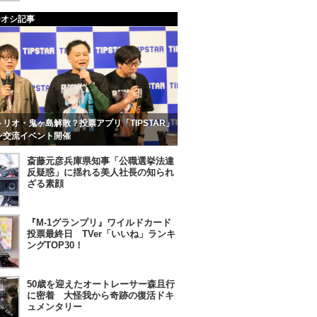
チオシ記事
リオ・鬼ヶ島解散？投票アプリ「TIPSTAR」
ン交流イベント開催
斎藤元彦兵庫県知事「公職選挙法違
反疑惑」に揺れる美人社長の知られ
ざる素顔
『M-1グランプリ』ワイルドカード
投票最終日 TVer「いいね」ランキ
ングTOP30！
50歳を迎えたオートレーサー森且行
に密着 大怪我から奇跡の復活ドキ
ュメンタリー