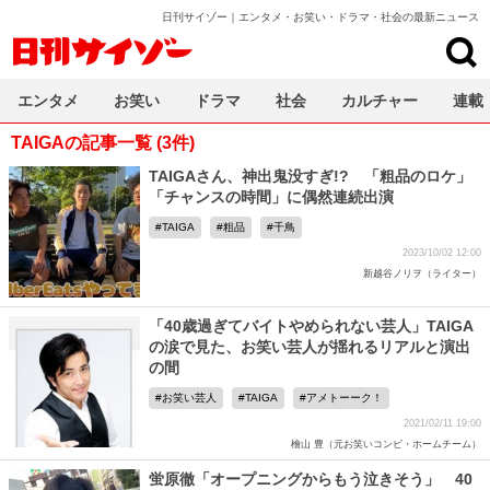
日刊サイゾー｜エンタメ・お笑い・ドラマ・社会の最新ニュース
日刊サイゾー
エンタメ
お笑い
ドラマ
社会
カルチャー
連載
TAIGAの記事一覧 (3件)
TAIGAさん、神出鬼没すぎ!? 「粗品のロケ」
「チャンスの時間」に偶然連続出演
TAIGA
粗品
千鳥
2023/10/02 12:00
新越谷ノリヲ（ライター）
「40歳過ぎてバイトやめられない芸人」TAIGA
の涙で見た、お笑い芸人が揺れるリアルと演出
の間
お笑い芸人
TAIGA
アメトーーク！
2021/02/11 19:00
檜山 豊（元お笑いコンビ・ホームチーム）
蛍原徹「オープニングからもう泣きそう」 40