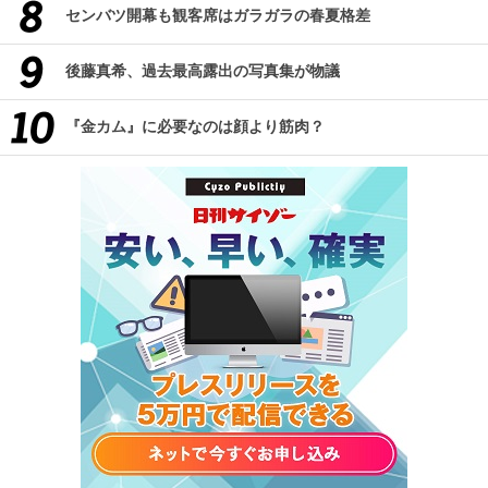
センバツ開幕も観客席はガラガラの春夏格差
後藤真希、過去最高露出の写真集が物議
『金カム』に必要なのは顔より筋肉？