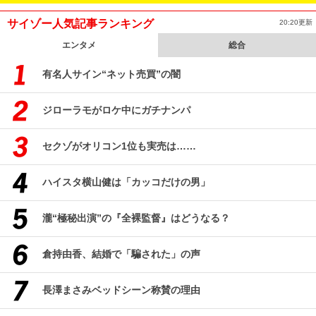
サイゾー人気記事ランキング
20:20更新
エンタメ
総合
有名人サイン“ネット売買”の闇
ジローラモがロケ中にガチナンパ
セクゾがオリコン1位も実売は……
ハイスタ横山健は「カッコだけの男」
瀧“極秘出演”の『全裸監督』はどうなる？
倉持由香、結婚で「騙された」の声
長澤まさみベッドシーン称賛の理由