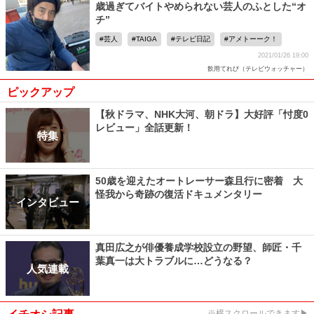
歳過ぎてバイトやめられない芸人のふとした“オ
チ”
芸人
TAIGA
テレビ日記
アメトーーク！
2021/01/26 19:00
飲用てれび（テレビウォッチャー）
ピックアップ
【秋ドラマ、NHK大河、朝ドラ】大好評「忖度0
レビュー」全話更新！
特集
50歳を迎えたオートレーサー森且行に密着 大
怪我から奇跡の復活ドキュメンタリー
インタビュー
真田広之が俳優養成学校設立の野望、師匠・千
葉真一は大トラブルに…どうなる？
人気連載
※横スクロールできます▶