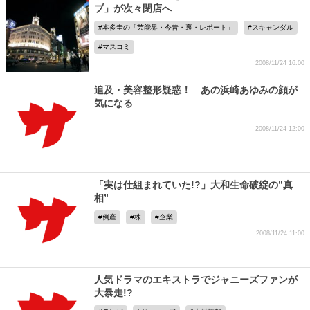
ブ」が次々閉店へ
本多圭の「芸能界・今昔・裏・レポート」
スキャンダル
マスコミ
2008/11/24 16:00
追及・美容整形疑惑！ あの浜崎あゆみの顔が
気になる
2008/11/24 12:00
「実は仕組まれていた!?」大和生命破綻の”真
相”
倒産
株
企業
2008/11/24 11:00
人気ドラマのエキストラでジャニーズファンが
大暴走!?