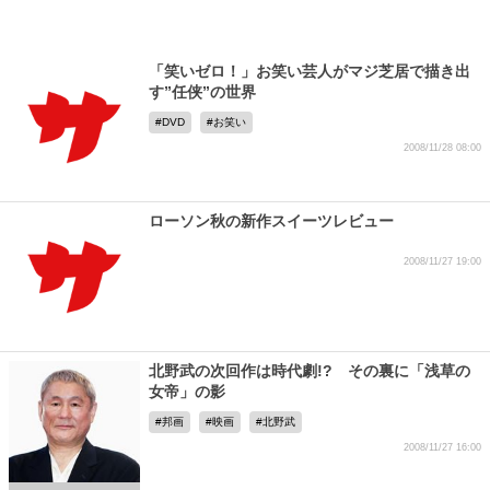
「笑いゼロ！」お笑い芸人がマジ芝居で描き出
す”任侠”の世界
DVD
お笑い
2008/11/28 08:00
ローソン秋の新作スイーツレビュー
2008/11/27 19:00
北野武の次回作は時代劇!? その裏に「浅草の
女帝」の影
邦画
映画
北野武
2008/11/27 16:00