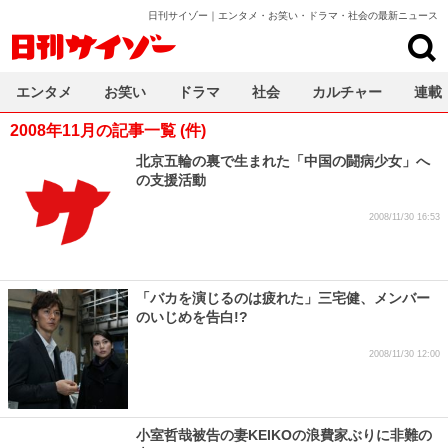
日刊サイゾー｜エンタメ・お笑い・ドラマ・社会の最新ニュース
日刊サイゾー
エンタメ
お笑い
ドラマ
社会
カルチャー
連載
2008年11月の記事一覧 (件)
北京五輪の裏で生まれた「中国の闘病少女」へ
の支援活動
2008/11/30 16:53
「バカを演じるのは疲れた」三宅健、メンバー
のいじめを告白!?
2008/11/30 12:00
小室哲哉被告の妻KEIKOの浪費家ぶりに非難の