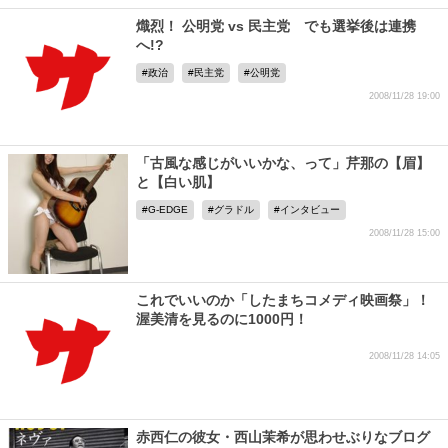
熾烈！ 公明党 vs 民主党 でも選挙後は連携
へ!?
政治
民主党
公明党
2008/11/28 19:00
「古風な感じがいいかな、って」芹那の【眉】
と【白い肌】
G-EDGE
グラドル
インタビュー
2008/11/28 15:00
これでいいのか「したまちコメディ映画祭」！
渥美清を見るのに1000円！
2008/11/28 14:05
赤西仁の彼女・西山茉希が思わせぶりなブログ