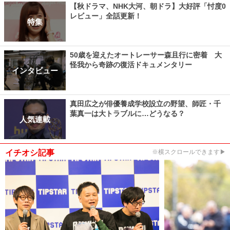
【秋ドラマ、NHK大河、朝ドラ】大好評「忖度0
レビュー」全話更新！
特集
50歳を迎えたオートレーサー森且行に密着 大
怪我から奇跡の復活ドキュメンタリー
インタビュー
真田広之が俳優養成学校設立の野望、師匠・千
葉真一は大トラブルに…どうなる？
人気連載
イチオシ記事
※横スクロールできます▶