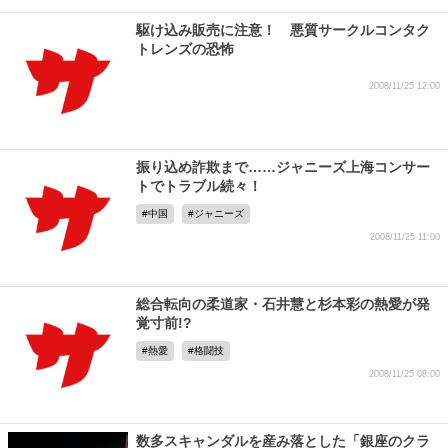
駆け込み販売に注意！ 悪質サークルコンタク
トレンズの恐怖
2008/11/25 12:00
振り込め詐欺まで……ジャニーズ上海コンサー
トでトラブル続々！
中国
ジャニーズ
2008/11/25 11:00
総合転向の柔道家・石井慧と杉本彩の熱愛が発
覚寸前!?
熱愛
格闘技
2008/11/25 08:00
数多スキャンダルを産み落とした「銀座のクラ