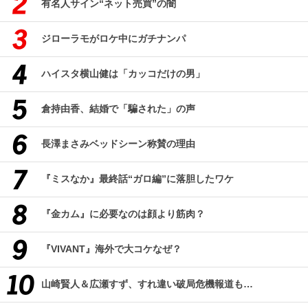
有名人サイン“ネット売買”の闇
ジローラモがロケ中にガチナンパ
ハイスタ横山健は「カッコだけの男」
倉持由香、結婚で「騙された」の声
長澤まさみベッドシーン称賛の理由
『ミスなか』最終話“ガロ編”に落胆したワケ
『金カム』に必要なのは顔より筋肉？
『VIVANT』海外で大コケなぜ？
山崎賢人＆広瀬すず、すれ違い破局危機報道も…