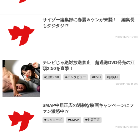
サイゾー編集部に春麗＆ケンが来襲！ 編集長
もタジタジ!?
2008/11/29 12:00
テレビじゃ絶対放送禁止 超過激DVD発売の江
頭2:50を直撃！
江頭2:50
インタビュー
DVD
お笑い
2008/11/29 11:00
SMAP中居正広の過剰な映画キャンペーンにフ
ァン激怒中!?
ジャニーズ
SMAP
中居正広
2008/11/29 08:00