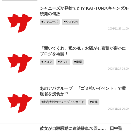
ジャニーズが見捨てた!? KAT-TUNスキャンダル
続発の何故
ジャニーズ
KAT-TUN
2008/11/27 11:00
「聞いてくれ、私の魂」お騒がせ泰葉が密かに
ブログを再開！
ブログ
ネット
泰葉
2008/11/27 08:00
あのアパグループ 「ゴミ拾いイベント」で環
境省を浸食か!?
由利太郎のディープインサイド
企業
2008/11/26 20:00
彼女が自殺騒動に違法駐車70回…… 田中聖