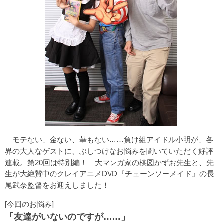
モテない、金ない、華もない……負け組アイドル小明が、各
界の大人なゲストに、ぶしつけなお悩みを聞いていただく好評
連載。第20回は特別編！ 大マンガ家の楳図かずお先生と、先
生が大絶賛中のクレイアニメDVD『チェーンソーメイド』の長
尾武奈監督をお迎えしました！
[今回のお悩み]
「友達がいないのですが……」