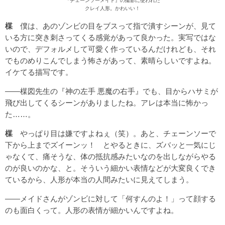
『チェーンソーメイド』の撮影に使われた
クレイ人形。かわいい！
楳
僕は、あのゾンビの目をブスって指で潰すシーンが、見て
いる方に突き刺さってくる感覚があって良かった。実写ではな
いので、デフォルメして可愛く作っているんだけれども、それ
でものめりこんでしまう怖さがあって、素晴らしいですよね。
イケてる描写です。
――楳図先生の『神の左手 悪魔の右手』でも、目からハサミが
飛び出してくるシーンがありましたね。アレは本当に怖かっ
た……。
楳
やっぱり目は嫌ですよねぇ（笑）。あと、チェーンソーで
下から上までズイーンッ！ とやるときに、ズバッと一気にじ
ゃなくて、痛そうな、体の抵抗感みたいなのを出しながらやる
のが良いのかな、と。そういう細かい表情などが大変良くでき
ているから、人形が本当の人間みたいに見えてしまう。
――メイドさんがゾンビに対して「何すんのよ！」って顔する
のも面白くって。人形の表情が細かいんですよね。