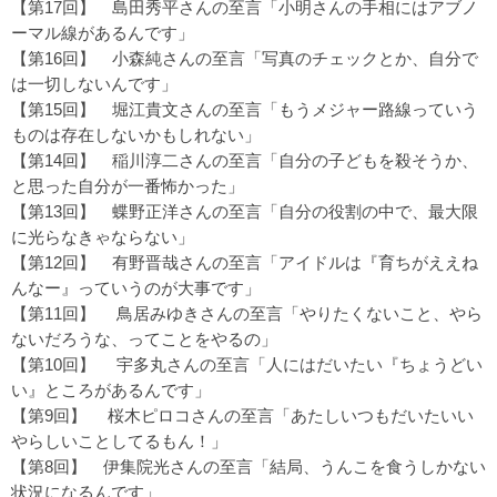
【第17回】
島田秀平さんの至言「小明さんの手相にはアブノ
ーマル線があるんです」
【第16回】
小森純さんの至言「写真のチェックとか、自分で
は一切しないんです」
【第15回】
堀江貴文さんの至言「もうメジャー路線っていう
ものは存在しないかもしれない」
【第14回】
稲川淳二さんの至言「自分の子どもを殺そうか、
と思った自分が一番怖かった」
【第13回】
蝶野正洋さんの至言「自分の役割の中で、最大限
に光らなきゃならない」
【第12回】
有野晋哉さんの至言「アイドルは『育ちがええね
んなー』っていうのが大事です」
【第11回】
鳥居みゆきさんの至言「やりたくないこと、やら
ないだろうな、ってことをやるの」
【第10回】
宇多丸さんの至言「人にはだいたい『ちょうどい
い』ところがあるんです」
【第9回】
桜木ピロコさんの至言「あたしいつもだいたいい
やらしいことしてるもん！」
【第8回】
伊集院光さんの至言「結局、うんこを食うしかない
状況になるんです」