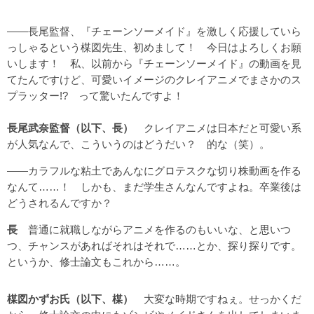
――長尾監督、『チェーンソーメイド』を激しく応援していら
っしゃるという楳図先生、初めまして！ 今日はよろしくお願
いします！ 私、以前から『チェーンソーメイド』の動画を見
てたんですけど、可愛いイメージのクレイアニメでまさかのス
プラッター!? って驚いたんですよ！
長尾武奈監督（以下、長）
クレイアニメは日本だと可愛い系
が人気なんで、こういうのはどうだい？ 的な（笑）。
――カラフルな粘土であんなにグロテスクな切り株動画を作る
なんて……！ しかも、まだ学生さんなんですよね。卒業後は
どうされるんですか？
長
普通に就職しながらアニメを作るのもいいな、と思いつ
つ、チャンスがあればそれはそれで……とか、探り探りです。
というか、修士論文もこれから……。
楳図かずお氏（以下、楳）
大変な時期ですねぇ。せっかくだ