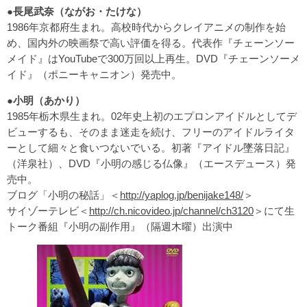
●長尾武奈（ながお・たけな）
1986年京都府生まれ。高校時代からクレイアニメの制作を始
め、国内外の映画祭で高い評価を得る。代表作『チェーンソー
メイド』はYouTubeで300万回以上再生。DVD『チェーンソーメ
イド』（ポニーキャニオン）発売中。
●小明（あかり）
1985年栃木県生まれ。02年史上初のエプロンアイドルとしてデ
ビューするも、そのまま迷走を続け、フリーのアイドルライタ
ーとして細々と食いつないでいる。初著『アイドル墜落日記』
（洋泉社）、DVD『小明の感じる仏像』（エースデュース）発
売中。
ブログ「小明の秘話」＜
http://yaplog.jp/benijake148/
＞
サイゾーテレビ＜
http://ch.nicovideo.jp/channel/ch3120
＞にて生
トーク番組『小明の副作用』（隔週木曜）出演中