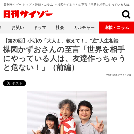
日刊サイゾー トップ
>
連載・コラム
>
楳図かずおさんの至言「世界を相手にやっている人は、
日刊サイゾー
メ
お笑い
ドラマ
社会
カルチャー
連載・コラム
【第20回】小明の「大人よ、教えて！」"逆"人生相談
楳図かずおさんの至言「世界を相手
にやっている人は、友達作っちゃう
と危ない！」（前編）
2011/01/02 18:00