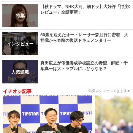
【秋ドラマ、NHK大河、朝ドラ】大好評「忖度0
レビュー」全話更新！
特集
50歳を迎えたオートレーサー森且行に密着 大
怪我から奇跡の復活ドキュメンタリー
インタビュー
真田広之が俳優養成学校設立の野望、師匠・千
葉真一は大トラブルに…どうなる？
人気連載
イチオシ記事
※横スクロールできます▶