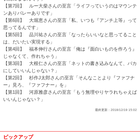
【第7回】
ルー大柴さんの至言「ライフっていうのはマウンテ
ンありバレーありです」
【第6回】
大堀恵さんの至言「私、いつも『アンチ上等』って
思ってるんです」
【第5回】
品川祐さんの至言「なったらいいなと思ってること
は、だいたい実現する」
【第4回】
福本伸行さんの至言「俺は『面白いものを作ろう』
じゃなくて、作れちゃう」
【第3回】
大根仁さんの至言「ネットの書き込みなんて、バカ
にしていいんじゃない？」
【第2回】
杉作J太郎さんの至言「そんなことより『ファフナ
ー』見ろ、『ファフナー』を」
【第1回】
河原雅彦さんの至言「もう無理やりヤラれちゃえば
いいんじゃない？」
最終更新：
2018/12/19 15:02
ピックアップ