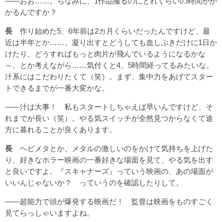
――おお……。ちなみに、1作品撮るのにどれくらいの時間がか
かるんですか？
長
作り始めた5、6年前は2カ月くらいだったんですけど、最
近は半年とか……。凝り出すとどうしても血しぶきだけに1日か
けたり、どうすればもっと肉片が飛んでいるようになるかな
～、とか考えながら……気付くと4、5時間経ってるみたいな。
汁系にはこだわりたくて（笑）。まず、集中力をあげてスター
トできるまでが一番大変かな。
――汁は大事！ 私もスタートしちゃえば早いんですけど、そ
れまでが長い（笑）。やる気スイッチが全然見つからなくて途
方に暮れることが良くあります。
長
ヘビメタとか、メタルの激しいのをかけて気持ちを上げた
り、好きなホラー映画の一番好きな場面を見て、やる気を出す
と良いですよ。『スキャナーズ』っていう映画の、あの場面が
いいんじゃないか？ っていうのを確認したりして。
――超能力で頭が爆発する映画だ！ 監督は映画をものすごく
見てらっしゃいますよね。