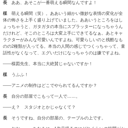
長
ああ、あそこが一番萌える瞬間なんですよ！
楳
萌える瞬間（笑）。ああいう細かい微妙な表情の変化が全
体の怖さを上手く盛り上げていました。ああいうところをはし
ょっちゃうと、ガタガタの本当にスプラッターになっちゃうん
だけれど、そこのところは大変上手にできてるなぁ。あとキャ
ラクターがみんな可愛いんですよね。可愛らしいのと残酷なも
のの2種類が入ってる。本当の人間の感じでつくっちゃって、童
話性がなくなって、エグいだけになっちゃうのは嫌ですよね。
――楳図先生、本当に大絶賛じゃないですか！
楳
うふふ！
――アニメの制作はどこでやられてるんですか？
長
自分の部屋でこもって一人で……。
――え？ スタジオとかじゃなくて？
長
そうですね、自分の部屋の、テーブルの上です。