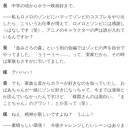
長
中学の頃からホラー映画好きで。
――私もロメロのゾンビにハマッてゾンビのコスプレをやり出
したら、こういうお仕事が増えて、ロメロとゾンビには感謝し
っぱなしです（笑）。アニメのキャラクターの声は誰が入れて
いるんですか？
長
『血みどろの森』という別の短編ではゾンビの声を自分で
やってました。「ううーうー……」って。実家だから、その時
は家族もさすがに引いてました。
楳
アハハハ！
長
でも、家族も昔からホラーが好きなのを知っていたし、お
ばあちゃんが一緒にゾンビ好きになっちゃて。今までは漫画と
か読んでいなかったんですけど、「楳図さんのは面白い。『ま
ことちゃん』のグワシ！」とか言って（笑）。
楳
ねえ、精神が新しいですよね？ うふふ！
――素晴らしい環境！ 今後チャレンジしたいシーンはありま