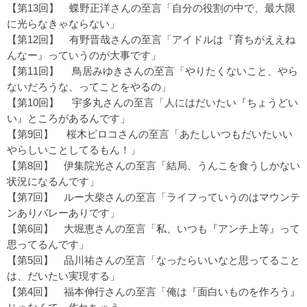
【第13回】
蝶野正洋さんの至言「自分の役割の中で、最大限
に光らなきゃならない」
【第12回】
有野晋哉さんの至言「アイドルは『育ちがええね
んなー』っていうのが大事です」
【第11回】
鳥居みゆきさんの至言「やりたくないこと、やら
ないだろうな、ってことをやるの」
【第10回】
宇多丸さんの至言「人にはだいたい『ちょうどい
い』ところがあるんです」
【第9回】
桜木ピロコさんの至言「あたしいつもだいたいい
やらしいことしてるもん！」
【第8回】
伊集院光さんの至言「結局、うんこを食うしかない
状況になるんです」
【第7回】
ルー大柴さんの至言「ライフっていうのはマウンテ
ンありバレーありです」
【第6回】
大堀恵さんの至言「私、いつも『アンチ上等』って
思ってるんです」
【第5回】
品川祐さんの至言「なったらいいなと思ってること
は、だいたい実現する」
【第4回】
福本伸行さんの至言「俺は『面白いものを作ろう』