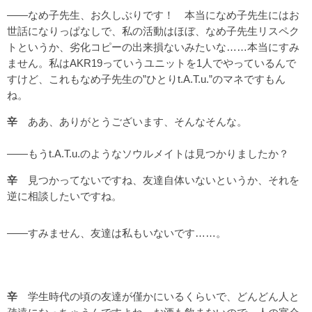
――なめ子先生、お久しぶりです！ 本当になめ子先生にはお
世話になりっぱなしで、私の活動はほぼ、なめ子先生リスペク
トというか、劣化コピーの出来損ないみたいな……本当にすみ
ません。私はAKR19っていうユニットを1人でやっているんで
すけど、これもなめ子先生の”ひとりt.A.T.u.”のマネですもん
ね。
辛
ああ、ありがとうございます、そんなそんな。
――もうt.A.T.u.のようなソウルメイトは見つかりましたか？
辛
見つかってないですね、友達自体いないというか、それを
逆に相談したいですね。
――すみません、友達は私もいないです……。
辛
学生時代の頃の友達が僅かにいるくらいで、どんどん人と