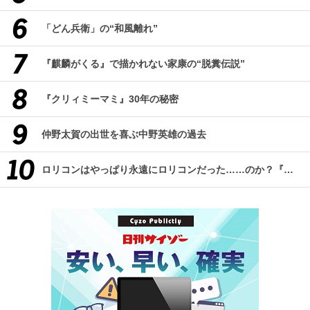
「どん兵衛」の“和風離れ”
『麒麟がくる』で描かれない家康の“脱糞伝説”
『クリィミーマミ』30年の秘密
仲野太賀の出世を喜ぶ中野英雄の過去
ロリコンはやっぱり永遠にロリコンだった……のか？『改訂版 ロリコン大全集』