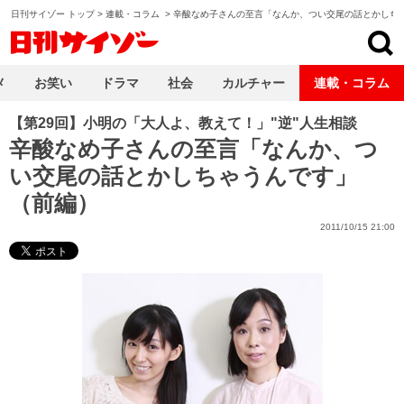
日刊サイゾー トップ
>
連載・コラム
>
辛酸なめ子さんの至言「なんか、つい交尾の話とかしち
日刊サイゾー
メ
お笑い
ドラマ
社会
カルチャー
連載・コラム
【第29回】小明の「大人よ、教えて！」"逆"人生相談
辛酸なめ子さんの至言「なんか、つ
い交尾の話とかしちゃうんです」
（前編）
2011/10/15 21:00