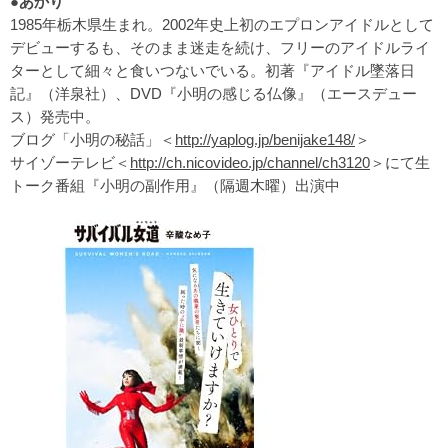
●あかり
1985年栃木県生まれ。2002年史上初のエプロンアイドルとして
デビューするも、そのまま迷走を続け、フリーのアイドルライ
ターとして細々と食いつないでいる。初著『アイドル墜落日
記』（洋泉社）、DVD『小明の感じる仏像』（エースデュー
ス）発売中。
ブログ「小明の秘話」＜
http://yaplog.jp/benijake148/
＞
サイゾーテレビ＜
http://ch.nicovideo.jp/channel/ch3120
＞にて生
トーク番組『小明の副作用』（隔週木曜）出演中