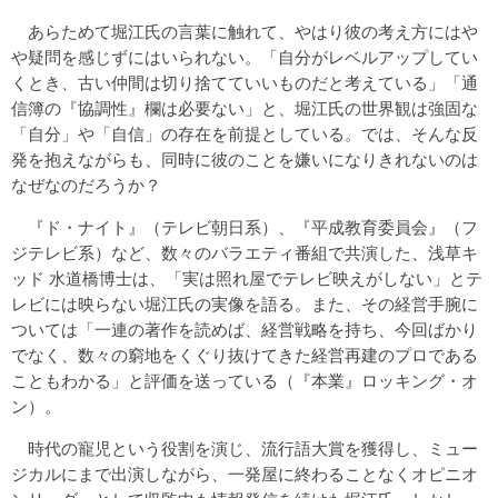
あらためて堀江氏の言葉に触れて、やはり彼の考え方にはや
や疑問を感じずにはいられない。「自分がレベルアップしてい
くとき、古い仲間は切り捨てていいものだと考えている」「通
信簿の『協調性』欄は必要ない」と、堀江氏の世界観は強固な
「自分」や「自信」の存在を前提としている。では、そんな反
発を抱えながらも、同時に彼のことを嫌いになりきれないのは
なぜなのだろうか？
『ド・ナイト』（テレビ朝日系）、『平成教育委員会』（フ
ジテレビ系）など、数々のバラエティ番組で共演した、浅草キ
ッド 水道橋博士は、「実は照れ屋でテレビ映えがしない」とテ
レビには映らない堀江氏の実像を語る。また、その経営手腕に
ついては「一連の著作を読めば、経営戦略を持ち、今回ばかり
でなく、数々の窮地をくぐり抜けてきた経営再建のプロである
こともわかる」と評価を送っている（『本業』ロッキング・オ
ン）。
時代の寵児という役割を演じ、流行語大賞を獲得し、ミュー
ジカルにまで出演しながら、一発屋に終わることなくオピニオ