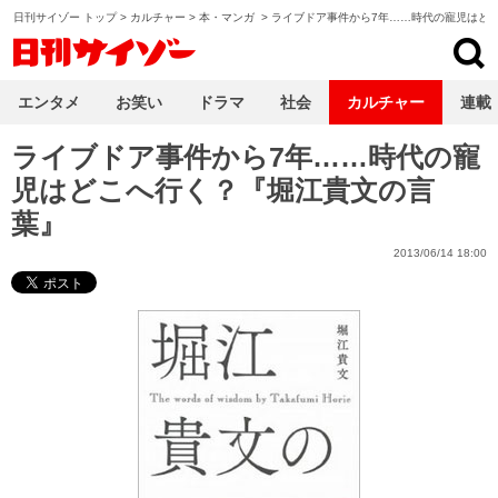
日刊サイゾー トップ
>
カルチャー
>
本・マンガ
>
ライブドア事件から7年……時代の寵児はど
日刊サイゾー
エンタメ
お笑い
ドラマ
社会
カルチャー
連載
ライブドア事件から7年……時代の寵
児はどこへ行く？『堀江貴文の言
葉』
2013/06/14 18:00