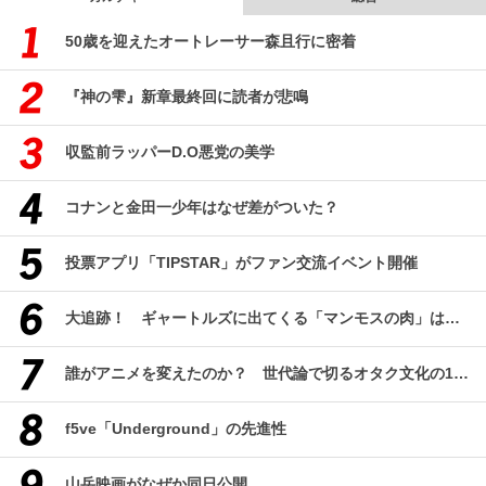
50歳を迎えたオートレーサー森且行に密着
『神の雫』新章最終回に読者が悲鳴
収監前ラッパーD.O悪党の美学
コナンと金田一少年はなぜ差がついた？
投票アプリ「TIPSTAR」がファン交流イベント開催
大追跡！ ギャートルズに出てくる「マンモスの肉」はどんな味なのか？（前編）
誰がアニメを変えたのか？ 世代論で切るオタク文化の10年、そして50年
f5ve「Underground」の先進性
山岳映画がなぜか同日公開