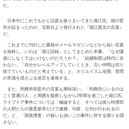
た。
日本中にこれでもかと話題を振りまいてきた堀江氏。彼の哲
学が詰まったのが、宝島社より発行された『堀江貴文の言葉』
だ。
これまでに刊行した書籍やメールマガジンなどから短い言葉
を抜粋し、いわば「堀江語録」としてまとめた本書。「なぜ謙
虚にしなくてはいけないのだろうか？」「結婚制度は時代に合
わない」「自分がレベルアップしていくとき、古い仲間は切り
捨てていいものだと考えている」と、ホリエイズム全開、世間
の常識を揺さぶる発言を連発する。
また、刑務所収監中の言葉も興味深い。「刑務所にいるのは
ごく普通の人」と周囲を観察しながら2年間を過ごした堀江氏。
ライブドア事件については「極論すると、すべては彼ら特捜部
の人間たちの善悪基準だけで逮捕、勾留、公判が行われるの
だ」と、「国策捜査」の疑いも強いこの事件に対する憤りを隠
さない。