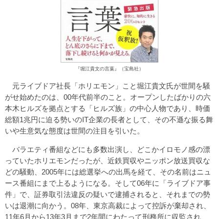
『堀江貴文の言葉』（宝島社）
元ライブドア社長「ホリエモン」こと堀江貴文氏が世間を騒
がせ始めたのは、00年代前半のこと。オープンしたばかりの六
本木ヒルズを拠点とする「ヒルズ族」の中心人物であり、時価
総額1兆円に迫る勢いのIT企業の長者として、その不遜な振る舞
いや生意気な態度は世間の注目を引いた。
バラエティ番組などにも多数出演し、どこかイロモノ感の漂
っていたホリエモンだったが、近鉄買収やニッポン放送買収な
どの騒動、2005年には総選挙への出馬を経て、その名前はニュ
ース番組にまで上るようになる。そして06年に「ライブドア事
件」で、証券取引法違反の疑いで逮捕されると、それまでの勢
いは退潮に向かう。08年、東京高裁によって控訴が棄却され、
11年6月から13年3月まで2年間にわたって刑務所に収監され