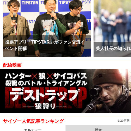
投票アプリ「TIPSTAR」がファン交流イ
ベント開催
美人社長の知られ
配給映画
サイゾー人気記事ランキング
5:20更新
カルチャー
総合