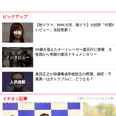
ピックアップ
【秋ドラマ、NHK大河、朝ドラ】大好評「忖度0
レビュー」全話更新！
特集
50歳を迎えたオートレーサー森且行に密着 大
怪我から奇跡の復活ドキュメンタリー
インタビュー
真田広之が俳優養成学校設立の野望、師匠・千
葉真一は大トラブルに…どうなる？
人気連載
イチオシ記事
※横スクロールできます▶