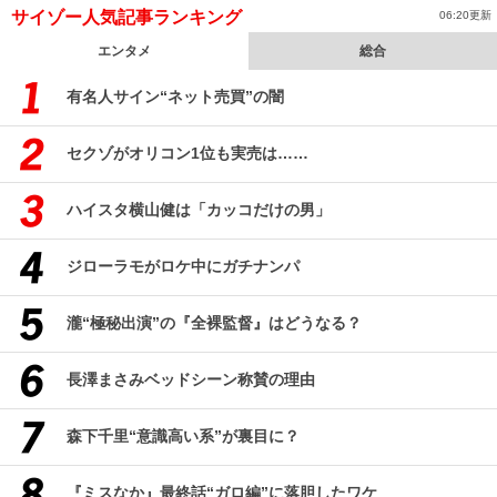
サイゾー人気記事ランキング
06:20更新
エンタメ
総合
有名人サイン“ネット売買”の闇
セクゾがオリコン1位も実売は……
ハイスタ横山健は「カッコだけの男」
ジローラモがロケ中にガチナンパ
瀧“極秘出演”の『全裸監督』はどうなる？
長澤まさみベッドシーン称賛の理由
森下千里“意識高い系”が裏目に？
『ミスなか』最終話“ガロ編”に落胆したワケ