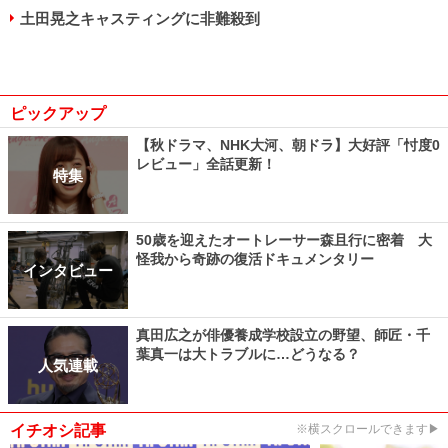
土田晃之キャスティングに非難殺到
ピックアップ
【秋ドラマ、NHK大河、朝ドラ】大好評「忖度0
レビュー」全話更新！
特集
50歳を迎えたオートレーサー森且行に密着 大
怪我から奇跡の復活ドキュメンタリー
インタビュー
真田広之が俳優養成学校設立の野望、師匠・千
葉真一は大トラブルに…どうなる？
人気連載
イチオシ記事
※横スクロールできます▶