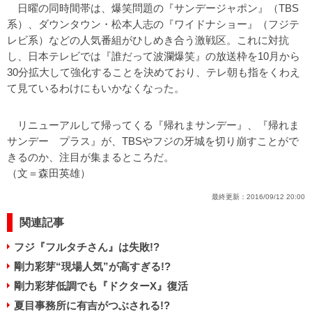
日曜の同時間帯は、爆笑問題の『サンデージャポン』（TBS
系）、ダウンタウン・松本人志の『ワイドナショー』（フジテ
レビ系）などの人気番組がひしめき合う激戦区。これに対抗
し、日本テレビでは『誰だって波瀾爆笑』の放送枠を10月から
30分拡大して強化することを決めており、テレ朝も指をくわえ
て見ているわけにもいかなくなった。
リニューアルして帰ってくる『帰れまサンデー』、『帰れま
サンデー プラス』が、TBSやフジの牙城を切り崩すことがで
きるのか、注目が集まるところだ。
（文＝森田英雄）
最終更新：
2016/09/12 20:00
関連記事
フジ『フルタチさん』は失敗!?
剛力彩芽“現場人気”が高すぎる!?
剛力彩芽低調でも『ドクターX』復活
夏目事務所に有吉がつぶされる!?