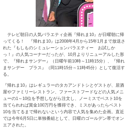
テレビ朝日の人気バラエティ企画『帰れま10』が日曜朝に帰
ってくる！ 『帰れま10』は2008年4月から15年1月まで放送さ
れた『もしものシミュレーションバラエティー お試しか
っ！』の人気コーナーだったが、10月よりリニューアルした形
で、『帰れまサンデー』（日曜午前10時～11時15分）、『帰れ
まサンデー プラス』（同11時15分～11時45分）として復活す
る。
『帰れま10』はレギュラーのタカアンドトシとゲストが、居酒
屋やファミリーレストラン、ファーストフードなどの人気メニ
ューの1～10位を予想しながら注文し、ノーミスでベスト10を
当てられれば賞金100万円を獲得でき、ミスがあったらベスト
10を当てるまで帰れないという内容で人気を集めた企画。直近
では今年6月5日に単独番組として、日曜のゴールデン帯でオン
エアされた。