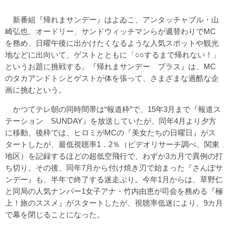
新番組『帰れまサンデー』はよゐこ、アンタッチャブル・山
崎弘也、オードリー、サンドウィッチマンらが週替わりでMC
を務め、日曜午後に出かけたくなるような人気スポットや観光
地などに出向いて、ゲストとともに「○○するまで帰れない！」
というお題に挑戦する。『帰れまサンデー プラス』は、MC
のタカアンドトシとゲストが体を張って、さまざまな過酷な企
画に挑むという。
かつてテレ朝の同時間帯は“報道枠”で、15年3月まで『報道ス
テーション SUNDAY』を放送していたが、同年4月より夕方
に移動。後枠では、ヒロミがMCの『美女たちの日曜日』がス
タートしたが、最低視聴率1．2％（ビデオリサーチ調べ、関東
地区）を記録するほどの超低空飛行で、わずか3カ月で異例の打
ち切り。その後、同年7月から付け焼き刃で始まった『さんぽサ
ンデー』も、半年で終了する迷走ぶり。今年1月からは、草野仁
と同局の人気ナンバー1女子アナ・竹内由恵が司会を務める『極
上！旅のススメ』がスタートしたが、視聴率低迷により、9カ月
で幕を閉じることになった。