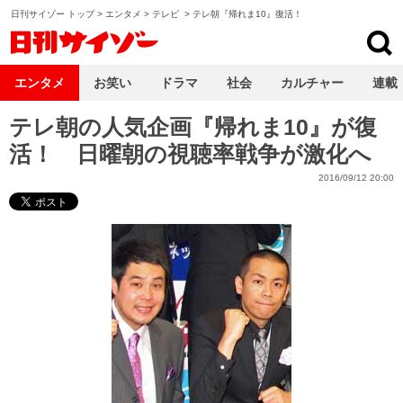
日刊サイゾー トップ
>
エンタメ
>
テレビ
>
テレ朝『帰れま10』復活！
日刊サイゾー
エンタメ
お笑い
ドラマ
社会
カルチャー
連載
テレ朝の人気企画『帰れま10』が復
活！ 日曜朝の視聴率戦争が激化へ
2016/09/12 20:00