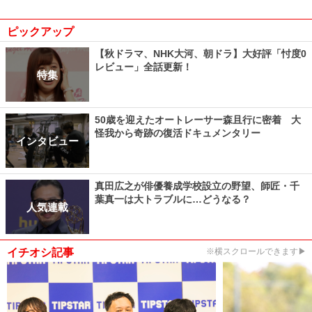
ピックアップ
【秋ドラマ、NHK大河、朝ドラ】大好評「忖度0
レビュー」全話更新！
特集
50歳を迎えたオートレーサー森且行に密着 大
怪我から奇跡の復活ドキュメンタリー
インタビュー
真田広之が俳優養成学校設立の野望、師匠・千
葉真一は大トラブルに…どうなる？
人気連載
イチオシ記事
※横スクロールできます▶