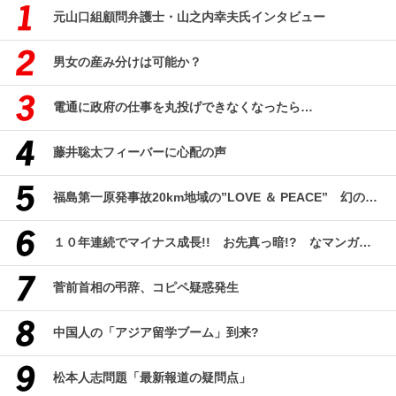
元山口組顧問弁護士・山之内幸夫氏インタビュー
男女の産み分けは可能か？
電通に政府の仕事を丸投げできなくなったら…
藤井聡太フィーバーに心配の声
福島第一原発事故20km地域の”LOVE ＆ PEACE” 幻のコミューン「獏原人村」の現在
１０年連続でマイナス成長!! お先真っ暗!? なマンガ産業研究
菅前首相の弔辞、コピペ疑惑発生
中国人の「アジア留学ブーム」到来?
松本人志問題「最新報道の疑問点」