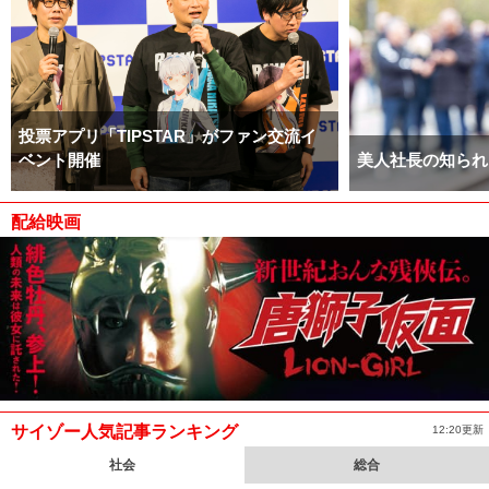
投票アプリ「TIPSTAR」がファン交流イ
ベント開催
美人社長の知られ
配給映画
サイゾー人気記事ランキング
12:20更新
社会
総合