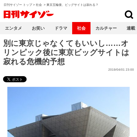
日刊サイゾー トップ
>
社会
>
東京五輪後、ビッグサイトは寂れる？
日刊サイゾー
エンタメ
お笑い
ドラマ
社会
カルチャー
連載
別に東京じゃなくてもいいし……オ
リンピック後に東京ビッグサイトは
寂れる危機的予想
2019/04/01 23:00