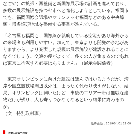
なごや）の拡張・再整備と新国際展示場の計画を進めており、
多数の展示施設を持つ都市へと進化しようとしている。福岡市
でも、福岡国際会議場やマリンメッセ福岡などのある中央埠
頭・博多埠頭地域を整備する事業が進んでいる。
「名古屋も福岡も、国際線が就航している空港があり海外から
の来場者も利用しやすい。加えて、東京よりも開発の余地があ
りますから、より充実した規模の展示施設が建設されることに
なるでしょう。交通の便がよくて、多くの人が集まるのであれ
ば東京に拘泥する必要はありません」（展示会関係者）
東京オリンピックに向けた建設は進んではいるようだが、湾
岸や国立競技場周辺以外は、まったく代わり映えがしない。結
局、オリンピックは開いたけど、事後のエリア一帯は無駄な建
物だけが残り、人も寄りつかなくなるという結果に終わるの
か。
（文＝特別取材班）
最終更新：
2019/04/01 23:00