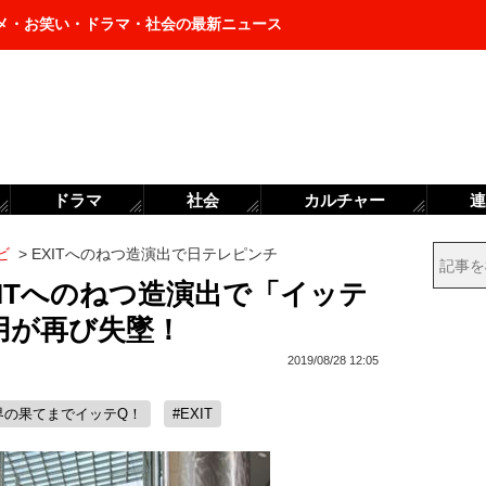
メ・お笑い・ドラマ・社会の最新ニュース
ドラマ
社会
カルチャー
連
ビ
>
EXITへのねつ造演出で日テレピンチ
XITへのねつ造演出で「イッテ
用が再び失墜！
2019/08/28 12:05
界の果てまでイッテQ！
#EXIT