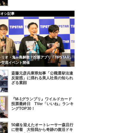
チオシ記事
リオ・鬼ヶ島解散？投票アプリ「TIPSTAR」
ン交流イベント開催
斎藤元彦兵庫県知事「公職選挙法違
反疑惑」に揺れる美人社長の知られ
ざる素顔
『M-1グランプリ』ワイルドカード
投票最終日 TVer「いいね」ランキ
ングTOP30！
50歳を迎えたオートレーサー森且行
に密着 大怪我から奇跡の復活ドキ