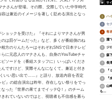
サ
・マナさんが登場。その際、交際していた中学時代
内容は兼近のイメージを著しく貶める演出となっ
ハ
セ
有
がショックを受けた』『それによりマナさんが男
瀧
たのは罰ゲームだった』など、多くが番組側のね
相方のりんたろーはそれぞれSNSで日本テレビ
ジ
らに元恋人のマナさんも、自身のYouTubeチャ
森
エピソードを（番組スタッフに）いっぱいくださ
長
たんですけど、実際そんなになくて。兼近と付き
『
ごくいい思い出で……』と語り、放送内容を否定
『
レビ』の総合演出は昨年、存在しない祭りをでっ
山
となった『世界の果てまでイッテQ！』のチーム
も…
けきれていないのではと、視聴者も不信感を募ら
）