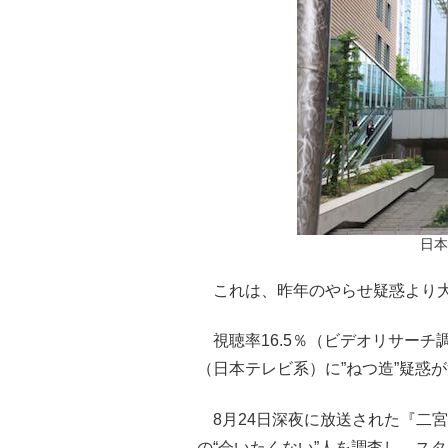
日本
これは、昨年のやらせ疑惑より大
視聴率16.5％（ビデオリサーチ
（日本テレビ系）に”ねつ造”疑惑
8月24日深夜に放送された『二
の“会いたくない”人を調査し、ス