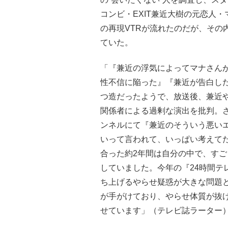
コンビ・EXIT兼近大樹の元恋人
の再現VTRが流れたのだが、その
ていた。
「『兼近の浮気によってマナさん
性不信に陥った』『兼近が告白し
つ造だったようで、放送後、兼近や
関係者による過剰な演出を批判。さ
ンネルにて『兼近のそういう悪い
いって言われて、いっぱい考えて
合った約2年間は自分の中で、す
していました。今年の『24時間テ
ち上げるやらせ疑惑が大きな問題
が手がけており、やらせ体質が抜
せています」（テレビ誌ラーター