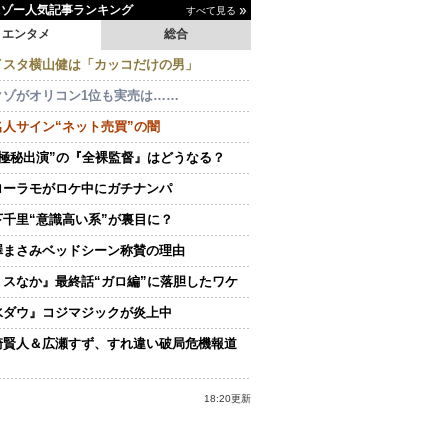
イゾー人気記事ランキング
すべて見る
エンタメ
総合
イスタ横山健は「カッコだけの男」
クゾがオリコン1位も実売は……
名人サイン“ネット売買”の闇
“極秘出演”の『全裸監督』はどうなる？
ローラモがロケ中にガチナンパ
下千里“意識高い系”が裏目に？
澤まさみベッドシーン称賛の理由
ミスなか』最終話“ガロ編”に落胆したワケ
水ダウ』コジマジックが炎上中
崎賢人＆広瀬すず、すれ違い破局危機報道
18:20更新