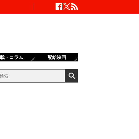
載・コラム
配給映画