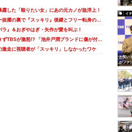
暴露した「殴りたい女」にあの元カノが急浮上！
イ
水卜麻美アナ、24時間駅伝ランナー抜擢の裏で『スッキリ』後継とフリー転身の密約か
バラ』＆おぎやはぎ・矢作が愛を叫ぶ！
24時間駅伝が放送枠内にゴールできずTBSが激怒!? 「池井戸潤ブランドに傷が付いた」
の激走に視聴者が「スッキリ」しなかったワケ
お笑いト
がファ