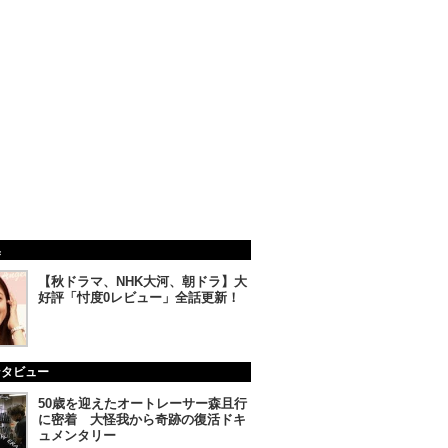
集
【秋ドラマ、NHK大河、朝ドラ】大
好評「忖度0レビュー」全話更新！
ンタビュー
50歳を迎えたオートレーサー森且行
に密着 大怪我から奇跡の復活ドキ
ュメンタリー