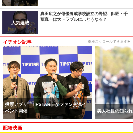
真田広之が俳優養成学校設立の野望、師匠・千
葉真一は大トラブルに…どうなる？
人気連載
イチオシ記事
※横スクロールできます▶
投票アプリ「TIPSTAR」がファン交流イ
ベント開催
美人社長の知られ
配給映画