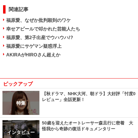
関連記事
福原愛、なぜか批判殺到のワケ
幸せアピールで叩かれた芸能人たち
福原愛、第2子出産でウハウハ!?
福原愛にサゲマン疑惑浮上
AKIRAがHIROさん超えか
ピックアップ
【秋ドラマ、NHK大河、朝ドラ】大好評「忖度0
レビュー」全話更新！
特集
50歳を迎えたオートレーサー森且行に密着 大
怪我から奇跡の復活ドキュメンタリー
インタビュー