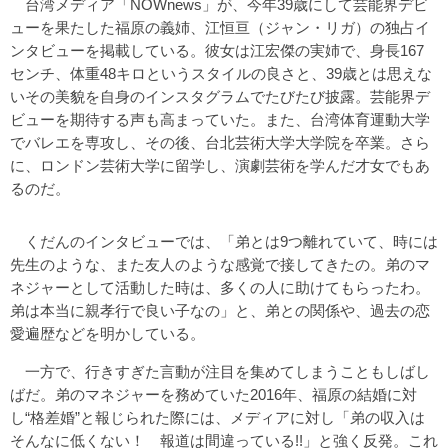
台湾メディア「NOWnews」が、今年39歳にして芸能界デビ
ューを果たした福原の義姉、江恒亘（ジャン・リガ）の独占イ
ンタビューを掲載している。彼女は江宏傑の実姉で、身長167
センチ、体重48キロというスタイルの良さと、39歳とは思えな
いその美貌を自身のインスタグラムでたびたび披露。芸能界デ
ビューを期待する声も高まっていた。また、台湾体育運動大学
でバレエを専攻し、その後、台北芸術大学大学院を卒業。さら
に、ロンドン芸術大学に留学し、演劇芸術を学んだ才女でもあ
るのだ。
くだんのインタビューでは、「弟とは9つ離れていて、時には
先生のような、また友人のような感覚で接してきたの。弟のマ
ネジャーとして活動した時は、多くの人に助けてもらったわ。
弟は本当に親孝行で良い子なの」と、弟との関係や、過去の恋
愛遍歴などを明かしている。
一方で、行きすぎた言動が注目を集めてしまうこともしばし
ばだ。弟のマネジャーを務めていた2016年、福原の結婚に対
し“格差婚”と報じられた際には、メディアに対し「弟の収入は
そんなに低くない！ 報道は間違っている!!」と強く反発。これ