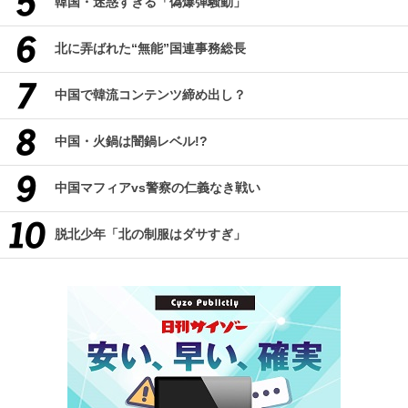
韓国・迷惑すぎる「偽爆弾騒動」
北に弄ばれた“無能”国連事務総長
中国で韓流コンテンツ締め出し？
中国・火鍋は闇鍋レベル!?
中国マフィアvs警察の仁義なき戦い
脱北少年「北の制服はダサすぎ」