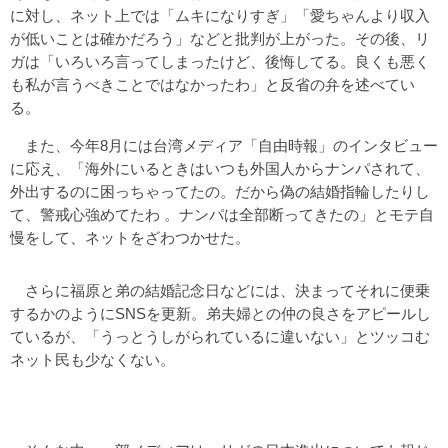
に対し、ネット上では「ムキになりすぎ」「愛ちゃんより収入
が低いことは確かだろう」などと批判が上がった。その後、リ
ガは「いろいろ言ってしまったけど、後悔してる。良くも悪く
も私が言うべきことではなかったわ」と反省の弁を述べてい
る。
また、今年8月には台湾メディア「自由時報」のインタビュー
に応え、「海外にいるときはいつも外国人からナンパされて、
外出するのに困っちゃってたの。だから偽の結婚指輪したりし
て、警戒心強めてたわ 。ナンパは全部断ってきたの」とモテ自
慢をして、ネットをざわつかせた。
さらに福原と弟の結婚記念日などには、決まってそれに便乗
するかのようにSNSを更新。弟夫婦との仲の良さをアピールし
ているが、「うっとうしがられているに違いない」とツッコむ
ネット民も少なくない。