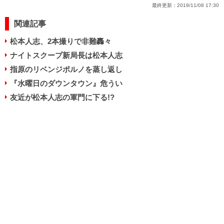
最終更新：
2019/11/08 17:30
関連記事
松本人志、2本撮りで非難轟々
ナイトスクープ新局長は松本人志
指原のリベンジポルノを蒸し返し
『水曜日のダウンタウン』危うい
友近が松本人志の軍門に下る!?