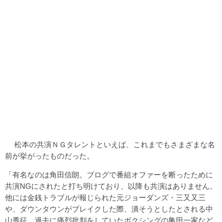
松本の共演ＮＧタレントといえば、これまでもさまざまな名
前が挙がったものだった。
「有名なのは角田信朗。ブログで番組オファーを断ったために
共演NGにされたと打ち明けており、以降も共演はありません。
他には金銭トラブルが報じられた元ジョーダンズ・三又又三
や、ダウンタウンがブレイクした際、潰そうとしたとされる中
山秀征。過去に痛烈批判をしていたボクシングの亀田一家など