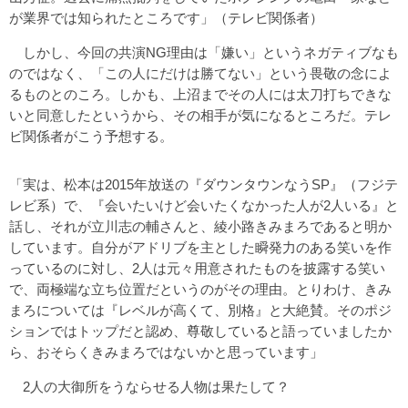
が業界では知られたところです」（テレビ関係者）
しかし、今回の共演NG理由は「嫌い」というネガティブなも
のではなく、「この人にだけは勝てない」という畏敬の念によ
るものとのころ。しかも、上沼までその人には太刀打ちできな
いと同意したというから、その相手が気になるところだ。テレ
ビ関係者がこう予想する。
「実は、松本は2015年放送の『ダウンタウンなうSP』（フジテ
レビ系）で、『会いたいけど会いたくなかった人が2人いる』と
話し、それが立川志の輔さんと、綾小路きみまろであると明か
しています。自分がアドリブを主とした瞬発力のある笑いを作
っているのに対し、2人は元々用意されたものを披露する笑い
で、両極端な立ち位置だというのがその理由。とりわけ、きみ
まろについては『レベルが高くて、別格』と大絶賛。そのポジ
ションではトップだと認め、尊敬していると語っていましたか
ら、おそらくきみまろではないかと思っています」
2人の大御所をうならせる人物は果たして？