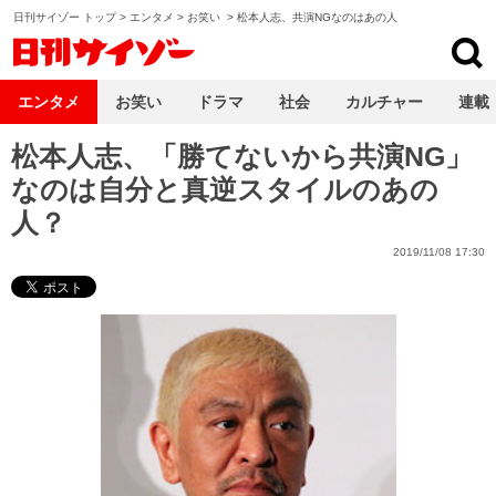
日刊サイゾー トップ
>
エンタメ
>
お笑い
>
松本人志、共演NGなのはあの人
日刊サイゾー
エンタメ
お笑い
ドラマ
社会
カルチャー
連載
松本人志、「勝てないから共演NG」
なのは自分と真逆スタイルのあの
人？
2019/11/08 17:30