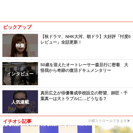
ピックアップ
【秋ドラマ、NHK大河、朝ドラ】大好評「忖度0
レビュー」全話更新！
特集
50歳を迎えたオートレーサー森且行に密着 大
怪我から奇跡の復活ドキュメンタリー
インタビュー
真田広之が俳優養成学校設立の野望、師匠・千
葉真一は大トラブルに…どうなる？
人気連載
イチオシ記事
※横スクロールできます▶