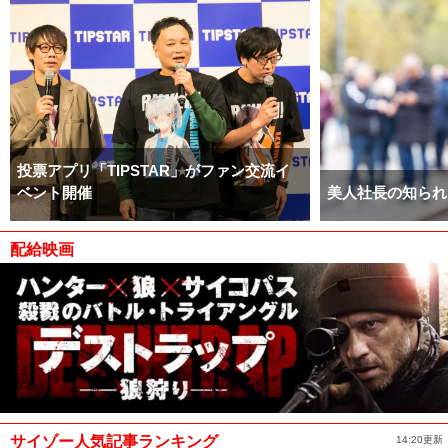
投票アプリ「TIPSTAR」がファン交流イ
ベント開催
美人社長の知られ
配給映画
サイゾー人気記事ランキング
14:20更新