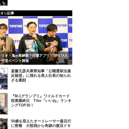
チオシ記事
リオ・鬼ヶ島解散？投票アプリ「TIPSTAR」
ン交流イベント開催
斎藤元彦兵庫県知事「公職選挙法違
反疑惑」に揺れる美人社長の知られ
ざる素顔
『M-1グランプリ』ワイルドカード
投票最終日 TVer「いいね」ランキ
ングTOP30！
50歳を迎えたオートレーサー森且行
に密着 大怪我から奇跡の復活ドキ