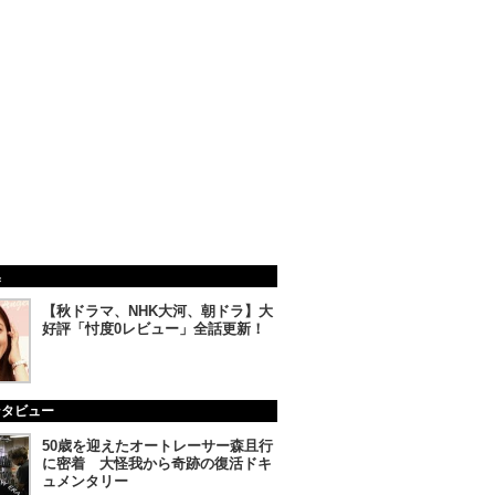
集
【秋ドラマ、NHK大河、朝ドラ】大
好評「忖度0レビュー」全話更新！
ンタビュー
50歳を迎えたオートレーサー森且行
に密着 大怪我から奇跡の復活ドキ
ュメンタリー