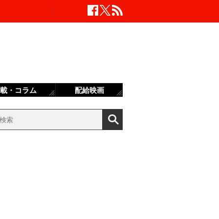
載・コラム
配給映画