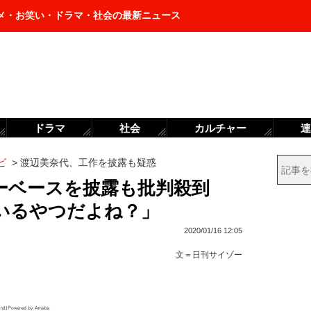
メ・お笑い・ドラマ・社会の最新ニュース
ドラマ
社会
カルチャー
連
ビ
>
渡辺美奈代、工作を披露も疑惑
ーベースを披露も批判殺到
いるやつだよね？」
2020/01/16 12:05
文＝
日刊サイゾー