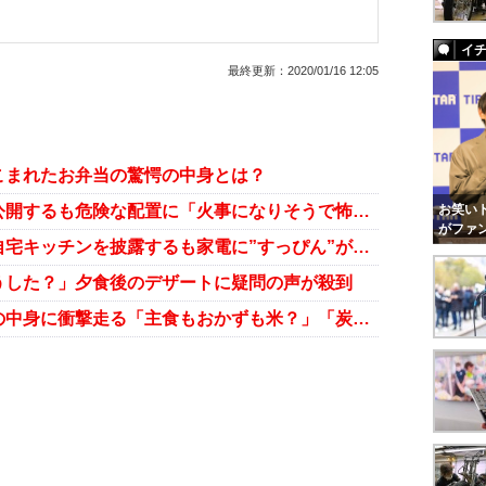
イ
最終更新：
2020/01/16 12:05
こまれたお弁当の驚愕の中身とは？
お笑いト
渡辺美奈代、掃除後のキッチンを公開するも危険な配置に「火事になりそうで怖い！」の声
がファ
渡辺美奈代、「顔が全然違う！」自宅キッチンを披露するも家電に”すっぴん”が写り込んで騒然
うした？」夕食後のデザートに疑問の声が殺到
渡辺美奈代が息子に作ったお弁当の中身に衝撃走る「主食もおかずも米？」「炭水化物摂り過ぎ」