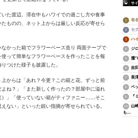
サ
いた渡辺。滞在中もハワイでの過ごし方や食事
有
いたものの、ネット上からは厳しい反応が寄せら
セ
ハ
なかった箱でフラワーベース造り 両面テープで
ジ
を使って簡単なフラワーベースを作ったことを報
瀧
飾りつけた様子も披露した。
吉
長
上からは「あれ？今更？この箱と花、ずっと前
ベ
だよね？」「また新しく作ったの？部屋中に溢れ
『
笑）」「使っていない箱がティファニー……そこ
思えない」といった鋭い指摘が寄せられている。
山
も…