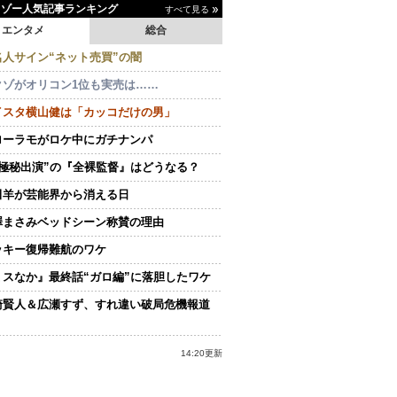
イゾー人気記事ランキング
すべて見る
エンタメ
総合
名人サイン“ネット売買”の闇
クゾがオリコン1位も実売は……
イスタ横山健は「カッコだけの男」
ローラモがロケ中にガチナンパ
“極秘出演”の『全裸監督』はどうなる？
田羊が芸能界から消える日
澤まさみベッドシーン称賛の理由
ッキー復帰難航のワケ
ミスなか』最終話“ガロ編”に落胆したワケ
崎賢人＆広瀬すず、すれ違い破局危機報道
14:20更新